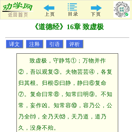
《道德经》16章 致虚极
译文
注释
引语
评析
致虚极，守静笃①；万物并作
②，吾以观复③。夫物芸芸④，各复
归其根。归根⑤曰静，静曰⑥复命
⑦。复命曰常⑧，知常曰明⑨。不知
常，妄作凶。知常容⑩，容乃公，公
乃全⑾，全乃天⑿，天乃道，道乃
久，没身不殆。