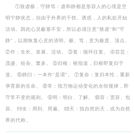
①致虚极，守静笃：虚和静都是形容人的心境是空
明宁静状态，但由于外界的干扰、诱惑，人的私欲开始
活动。因此心灵蔽塞不安，所以必须注意"致虚"和"守
静"，以期恢复心灵的清明。极、笃，意为极度、顶点。
②作：生长、发展、活动。 ③复：循环往复。 ④芸芸：
茂盛、纷杂、繁多。 ⑤归根：根指道，归根即复归于
道。 ⑥静曰：一本作"是谓"。 ⑦复命：复归本性，重新
孕育新的生命。 ⑧常：指万物运动变化的永恒规律，即
守常不变的规则。 ⑨明：明白、了解。 ⑩容：宽容、包
容。 ⑾全：周到、周遍。 ⑿天：指自然的天，或为自然
界的代称。