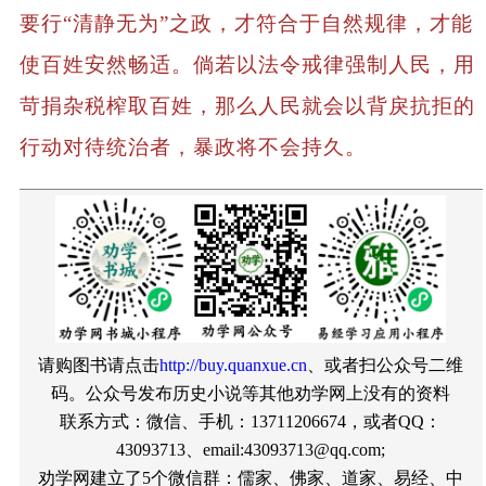
要行“清静无为”之政，才符合于自然规律，才能
使百姓安然畅适。倘若以法令戒律强制人民，用
苛捐杂税榨取百姓，那么人民就会以背戾抗拒的
行动对待统治者，暴政将不会持久。
请购图书请点击
http://buy.quanxue.cn
、或者扫公众号二维
码。公众号发布历史小说等其他劝学网上没有的资料
联系方式：微信、手机：13711206674，或者QQ：
43093713、email:43093713@qq.com;
劝学网建立了5个微信群：儒家、佛家、道家、易经、中