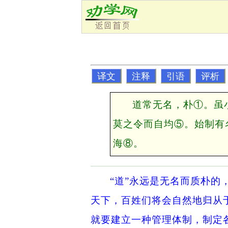
译文
注释
引语
评析
道常无名，朴①。虽
莫之令而自均⑤。始制有
海⑧。
“道”永远是无名而质朴的
天下，百姓们将会自然地归从
就要建立一种管理体制，制定