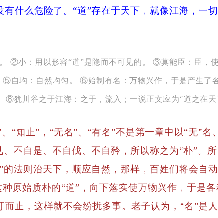
没有什么危险了。“道”存在于天下，就像江海，一
。 ②小：用以形容“道”是隐而不可见的。 ③莫能臣：臣，
。 ⑤自均：自然均匀。 ⑥始制有名：万物兴作，于是产生
。 ⑧犹川谷之于江海：之于，流入；一说正文应为“道之在天
、“知止”，“无名”、“有名”不是第一章中以“无”名、
见、不自是、不自伐、不自矜，所以称之为“朴”。所
”的法则治天下，顺应自然，那样，百姓们将会自动
，这种原始质朴的“道”，向下落实使万物兴作，于是
可而止，这样就不会纷扰多事。老子认为，“名”是