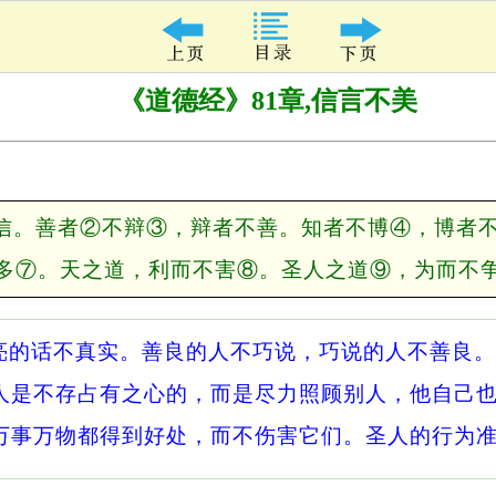
《道德经》81章,信言不美
信。善者②不辩③，辩者不善。知者不博④，博者
多⑦。天之道，利而不害⑧。圣人之道⑨，为而不
亮的话不真实。善良的人不巧说，巧说的人不善良。
人是不存占有之心的，而是尽力照顾别人，他自己
万事万物都得到好处，而不伤害它们。圣人的行为