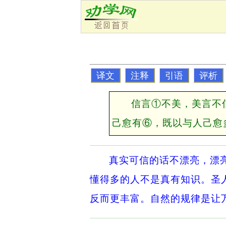
译文
注释
引语
评析
信言①不美，美言不
己愈有⑥，既以与人己愈
真实可信的话不漂亮，漂
懂得多的人不是真有知识。圣
反而更丰富。自然的规律是让