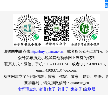
城
请购图书请点击
http://buy.quanxue.cn
、或者扫公众号二维码。
众号发布历史小说等其他劝学网上没有的资料
联系方式：微信、手机：13711206674，或者QQ：43093713
email:43093713@qq.com;
劝学网建立了5个微信群：儒家、佛家、道家、易经、中医。
要加群时，请先加微信号：quanxue_cn
南怀瑾全集
|
论语
|
老子
|
韩非子
|
鬼谷子
|
金刚经