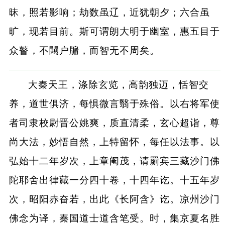
昧，照若影响；劫数虽辽，近犹朝夕；六合虽
旷，现若目前。斯可谓朗大明于幽室，惠五目于
众瞽，不闚户牖，而智无不周矣。
大秦天王，涤除玄览，高韵独迈，恬智交
养，道世俱济，每惧微言翳于殊俗。以右将军使
者司隶校尉晋公姚爽，质直清柔，玄心超诣，尊
尚大法，妙悟自然，上特留怀，每任以法事。以
弘始十二年岁次，上章阉茂，请罽宾三藏沙门佛
陀耶舍出律藏一分四十卷，十四年讫。十五年岁
次，昭阳赤奋若，出此《长阿含》讫。凉州沙门
佛念为译，秦国道士道含笔受。时，集京夏名胜