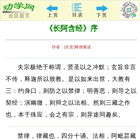
《长阿含经》序
作者：[长安]释僧肇述
夫宗极绝于称谓，贤圣以之冲默；玄旨非言
不传，释迦所以致教。是以如来出世，大教有
三：约身口，则防之以禁律；明善恶，则导之以
契经；演幽微，则辩之以法相。然则三藏之作
也，本于殊应，会之有宗，则异途同趣矣。
禁律，律藏也，四分十诵。法相，阿毗昙藏