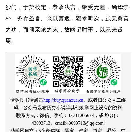
沙门，于第校定，恭承法言，敬受无差，蠲华崇
朴，务存圣旨。余以嘉遇，猥参听次，虽无翼善
之功，而预亲承之末，故略记时事，以示来贤
焉。
请购图书请点击
http://buy.quanxue.cn
、或者扫公众号二维
码。公众号发布历史小说等其他劝学网上没有的资料
联系方式：微信、手机：13711206674，或者QQ：
43093713、email:43093713@qq.com;
劝学网建立了5个微信群：儒家、佛家、道家、易经、中