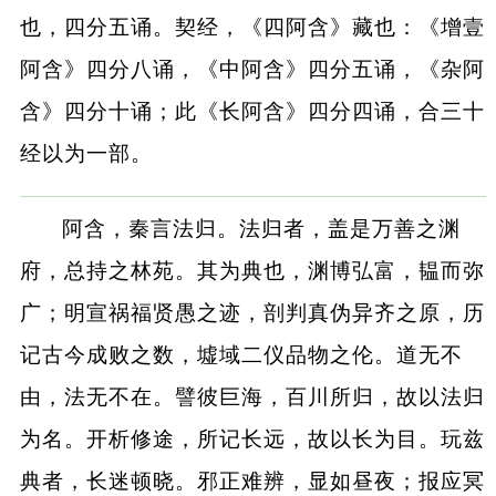
也，四分五诵。契经，《四阿含》藏也：《增壹
阿含》四分八诵，《中阿含》四分五诵，《杂阿
含》四分十诵；此《长阿含》四分四诵，合三十
经以为一部。
阿含，秦言法归。法归者，盖是万善之渊
府，总持之林苑。其为典也，渊博弘富，韫而弥
广；明宣祸福贤愚之迹，剖判真伪异齐之原，历
记古今成败之数，墟域二仪品物之伦。道无不
由，法无不在。譬彼巨海，百川所归，故以法归
为名。开析修途，所记长远，故以长为目。玩兹
典者，长迷顿晓。邪正难辨，显如昼夜；报应冥