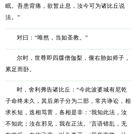
眠。吾患背痛，欲暂止息，汝今可为诸比丘说
法。”
对曰：“唯然，当如圣教。”
尔时，世尊即四牒僧伽梨，偃右胁如师子，
累足而卧。
时，舍利弗告诸比丘：“今此波婆城有尼乾
子命终未久，其后弟子分为二部，常共诤讼，相
求长短，迭相骂詈，各相是非：‘我知此法，汝
不知此；汝在邪见，我在正法。’言语错乱，无