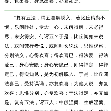
要、色出要、身见出要，亦复如是。
“复有五法，谓五喜解脱入。若比丘精勤不
懈，乐闲静处，专念一心，未解得解，未尽得
尽，未安得安。何谓五？于是，比丘闻如来说
法，或闻梵行者说，或闻师长说法，思惟观察，
分别法义，心得欢喜；得欢喜已，得法爱；得法
爱已，身心安隐；身心安隐已，则得禅定；得禅
定已，得实知见，是为初解脱入。于是，比丘闻
法喜已，受持讽诵，亦复欢喜；为他人说，亦复
欢喜；思惟分别，亦复欢喜；于法得定，亦复如
是。复有五法，谓五人：中般涅槃、生般涅槃、