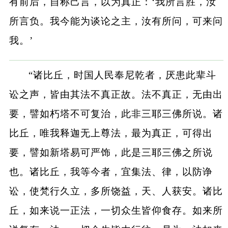
有前后，自称己言，以为真正：‘我所言胜，汝
所言负。我今能为谈论之主，汝有所问，可来问
我。’
“诸比丘，时国人民奉尼乾者，厌患此辈斗
讼之声，皆由其法不真正故。法不真正，无由出
要，譬如朽塔不可复治，此非三耶三佛所说。诸
比丘，唯我释迦无上尊法，最为真正，可得出
要，譬如新塔易可严饰，此是三耶三佛之所说
也。诸比丘，我等今者，宜集法、律，以防诤
讼，使梵行久立，多所饶益，天、人获安。诸比
丘，如来说一正法，一切众生皆仰食存。如来所