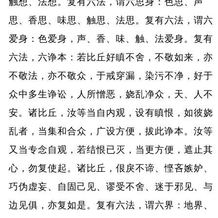
触想、法想。复有六法，谓六思身：色思、声
思、香思、味思、触思、法思。复有六法，谓六
爱身：色爱身，声、香、味、触、法爱身。复有
六法，六诤本：若比丘好瞋不舍，不敬如来，亦
不敬法，亦不敬众，于戒穿漏，染污不净，好于
众中多生诤讼，人所憎恶，娆乱净众，天、人不
安。诸比丘，汝等当自内观，设有瞋恨，如彼娆
乱者，当集和合众，广设方便，拔此诤本。汝等
又当专念自观，若结恨已灭，当更方便，遮止其
心，勿复使起。诸比丘，佷戾不谛、悭吝嫉妒、
巧伪虚妄、自固己见、谬受不舍、迷于邪见、与
边见俱，亦复如是。复有六法，谓六界：地界、