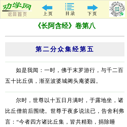
《长阿含经》卷第八
第二分众集经第五
如是我闻：一时，佛于末罗游行，与千二百
五十比丘俱，渐至波婆城阇头庵婆园。
尔时，世尊以十五日月满时，于露地坐，诸
比丘僧前后围绕。世尊于夜多说法已，告舍利弗
言：“今者四方诸比丘集，皆共精勤，捐除睡