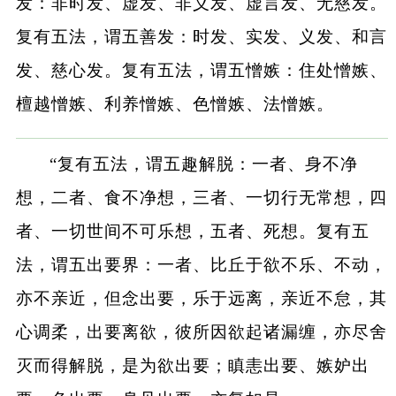
发：非时发、虚发、非义发、虚言发、无慈发。
复有五法，谓五善发：时发、实发、义发、和言
发、慈心发。复有五法，谓五憎嫉：住处憎嫉、
檀越憎嫉、利养憎嫉、色憎嫉、法憎嫉。
“复有五法，谓五趣解脱：一者、身不净
想，二者、食不净想，三者、一切行无常想，四
者、一切世间不可乐想，五者、死想。复有五
法，谓五出要界：一者、比丘于欲不乐、不动，
亦不亲近，但念出要，乐于远离，亲近不怠，其
心调柔，出要离欲，彼所因欲起诸漏缠，亦尽舍
灭而得解脱，是为欲出要；瞋恚出要、嫉妒出