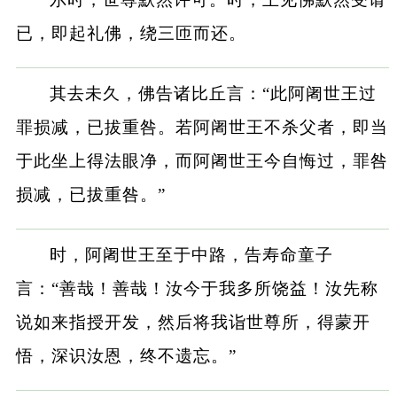
已，即起礼佛，绕三匝而还。
其去未久，佛告诸比丘言：“此阿阇世王过
罪损减，已拔重咎。若阿阇世王不杀父者，即当
于此坐上得法眼净，而阿阇世王今自悔过，罪咎
损减，已拔重咎。”
时，阿阇世王至于中路，告寿命童子
言：“善哉！善哉！汝今于我多所饶益！汝先称
说如来指授开发，然后将我诣世尊所，得蒙开
悟，深识汝恩，终不遗忘。”