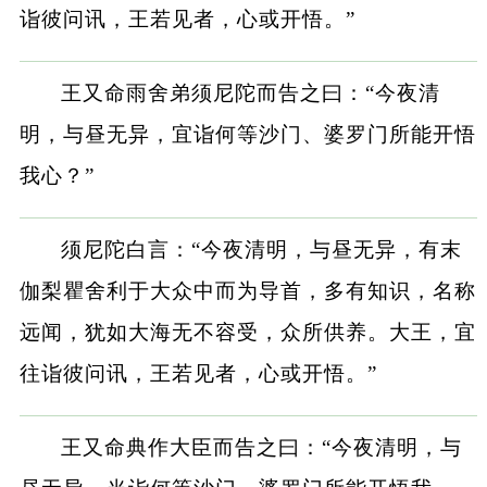
诣彼问讯，王若见者，心或开悟。”
王又命雨舍弟须尼陀而告之曰：“今夜清
明，与昼无异，宜诣何等沙门、婆罗门所能开悟
我心？”
须尼陀白言：“今夜清明，与昼无异，有末
伽梨瞿舍利于大众中而为导首，多有知识，名称
远闻，犹如大海无不容受，众所供养。大王，宜
往诣彼问讯，王若见者，心或开悟。”
王又命典作大臣而告之曰：“今夜清明，与