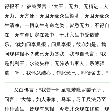
得报不？”彼答我言：‘大王，无力、无精进，人
无力、无方便；无因无缘众生染著，无因无缘众
生清净。一切众生有命之类，皆悉无力，不得自
在，无有冤仇定在数中，于此六生中受诸苦
乐。’犹如问李瓜报，问瓜李报，彼亦如是。我
问现得报不？彼已无力答我。我即自念言：‘我
是刹利王，水浇头种，无缘杀出家人，系缚驱
遣。’时，我怀忿结心，作此念已，即便舍去。”
又白佛言：“我昔一时至散若毗罗梨子所，
问言：‘大德，如人乘象、马车，习于兵法乃至
种种营生，皆现有果报。今者此众现在修道，现