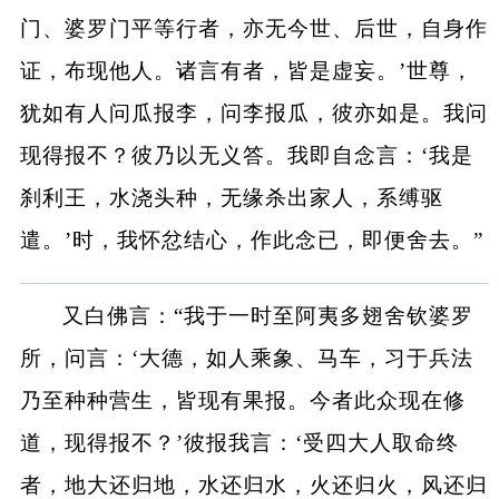
门、婆罗门平等行者，亦无今世、后世，自身作
证，布现他人。诸言有者，皆是虚妄。’世尊，
犹如有人问瓜报李，问李报瓜，彼亦如是。我问
现得报不？彼乃以无义答。我即自念言：‘我是
刹利王，水浇头种，无缘杀出家人，系缚驱
遣。’时，我怀忿结心，作此念已，即便舍去。”
又白佛言：“我于一时至阿夷多翅舍钦婆罗
所，问言：‘大德，如人乘象、马车，习于兵法
乃至种种营生，皆现有果报。今者此众现在修
道，现得报不？’彼报我言：‘受四大人取命终
者，地大还归地，水还归水，火还归火，风还归