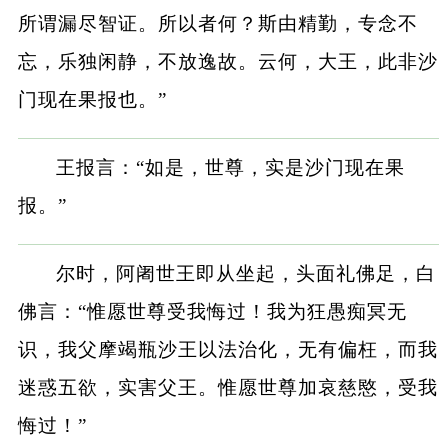
所谓漏尽智证。所以者何？斯由精勤，专念不
忘，乐独闲静，不放逸故。云何，大王，此非沙
门现在果报也。”
王报言：“如是，世尊，实是沙门现在果
报。”
尔时，阿阇世王即从坐起，头面礼佛足，白
佛言：“惟愿世尊受我悔过！我为狂愚痴冥无
识，我父摩竭瓶沙王以法治化，无有偏枉，而我
迷惑五欲，实害父王。惟愿世尊加哀慈愍，受我
悔过！”