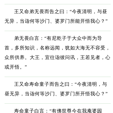
王又命弟无畏而告之曰：“今夜清明，与昼
无异，当诣何等沙门、婆罗门所能开悟我心？”
弟无畏白言：“有尼乾子于大众中而为导
首，多所知识，名称远闻，犹如大海无不容受，
众所供养。大王，宜往诣彼问讯，王若见者，心
或开悟。”
王又命寿命童子而告之曰：“今夜清明，与
昼无异，当诣何等沙门、婆罗门所开悟我心？”
寿命童子白言：“有佛世尊今在我庵婆园