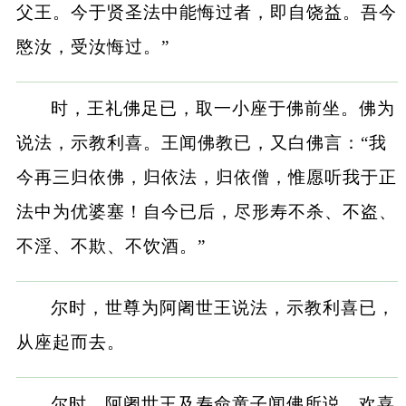
父王。今于贤圣法中能悔过者，即自饶益。吾今
愍汝，受汝悔过。”
时，王礼佛足已，取一小座于佛前坐。佛为
说法，示教利喜。王闻佛教已，又白佛言：“我
今再三归依佛，归依法，归依僧，惟愿听我于正
法中为优婆塞！自今已后，尽形寿不杀、不盗、
不淫、不欺、不饮酒。”
尔时，世尊为阿阇世王说法，示教利喜已，
从座起而去。
尔时，阿阇世王及寿命童子闻佛所说，欢喜