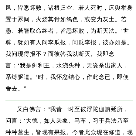
风，皆悉坏败，诸根归空。若人死时，床舆举身
置于冢间，火烧其骨如鸽色，或变为灰土。若
愚、若智取命终者，皆悉坏败，为断灭法。’世
尊，犹如有人问李瓜报，问瓜李报，彼亦如是。
我问现得报不？而彼答我以断灭。我即念
言：‘我是刹利王，水浇头种，无缘杀出家人，
系缚驱遣。’时，我怀忿结心，作此念已，即便
舍去。”
又白佛言：“我昔一时至彼浮陀伽旃延所，
问言：‘大德，如人乘象、马车，习于兵法乃至
种种营生，皆现有果报。今者此众现在修道，现