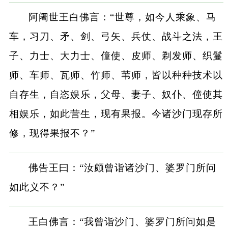
阿阇世王白佛言：“世尊，如今人乘象、马
车，习刀、矛、剑、弓矢、兵仗、战斗之法，王
子、力士、大力士、僮使、皮师、剃发师、织鬘
师、车师、瓦师、竹师、苇师，皆以种种技术以
自存生，自恣娱乐，父母、妻子、奴仆、僮使其
相娱乐，如此营生，现有果报。今诸沙门现存所
修，现得果报不？”
佛告王曰：“汝颇曾诣诸沙门、婆罗门所问
如此义不？”
王白佛言：“我曾诣沙门、婆罗门所问如是