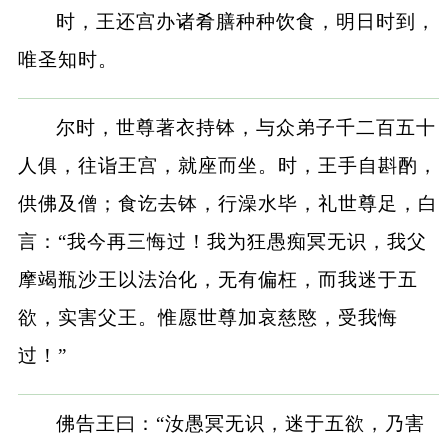
时，王还宫办诸肴膳种种饮食，明日时到，
唯圣知时。
尔时，世尊著衣持钵，与众弟子千二百五十
人俱，往诣王宫，就座而坐。时，王手自斟酌，
供佛及僧；食讫去钵，行澡水毕，礼世尊足，白
言：“我今再三悔过！我为狂愚痴冥无识，我父
摩竭瓶沙王以法治化，无有偏枉，而我迷于五
欲，实害父王。惟愿世尊加哀慈愍，受我悔
过！”
佛告王曰：“汝愚冥无识，迷于五欲，乃害