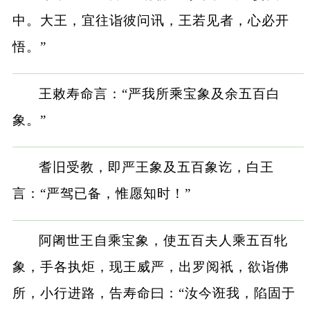
中。大王，宜往诣彼问讯，王若见者，心必开
悟。”
王敕寿命言：“严我所乘宝象及余五百白
象。”
耆旧受教，即严王象及五百象讫，白王
言：“严驾已备，惟愿知时！”
阿阇世王自乘宝象，使五百夫人乘五百牝
象，手各执炬，现王威严，出罗阅祇，欲诣佛
所，小行进路，告寿命曰：“汝今诳我，陷固于