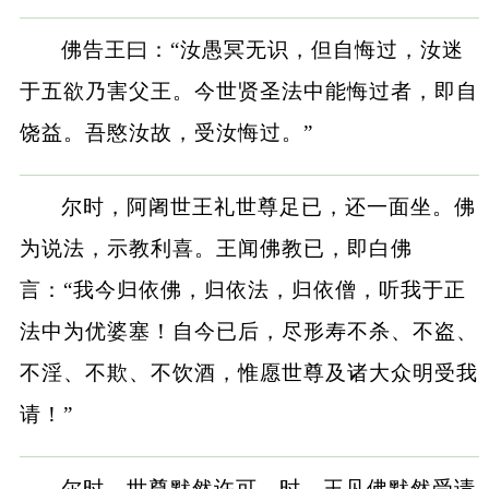
佛告王曰：“汝愚冥无识，但自悔过，汝迷
于五欲乃害父王。今世贤圣法中能悔过者，即自
饶益。吾愍汝故，受汝悔过。”
尔时，阿阇世王礼世尊足已，还一面坐。佛
为说法，示教利喜。王闻佛教已，即白佛
言：“我今归依佛，归依法，归依僧，听我于正
法中为优婆塞！自今已后，尽形寿不杀、不盗、
不淫、不欺、不饮酒，惟愿世尊及诸大众明受我
请！”
尔时，世尊默然许可。时，王见佛默然受请