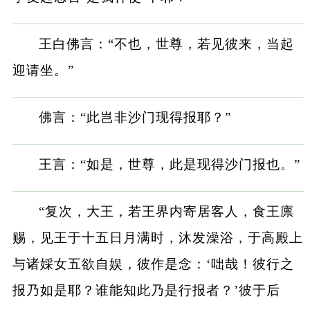
王白佛言：“不也，世尊，若见彼来，当起
迎请坐。”
佛言：“此岂非沙门现得报耶？”
王言：“如是，世尊，此是现得沙门报也。”
“复次，大王，若王界内寄居客人，食王廪
赐，见王于十五日月满时，沐发澡浴，于高殿上
与诸婇女五欲自娱，彼作是念：‘咄哉！彼行之
报乃如是耶？谁能知此乃是行报者？’彼于后