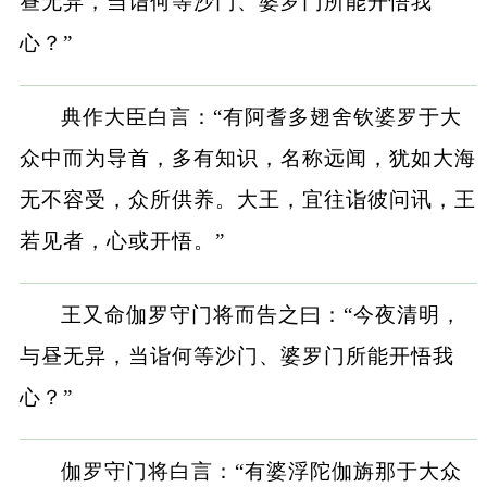
昼无异，当诣何等沙门、婆罗门所能开悟我
心？”
典作大臣白言：“有阿耆多翅舍钦婆罗于大
众中而为导首，多有知识，名称远闻，犹如大海
无不容受，众所供养。大王，宜往诣彼问讯，王
若见者，心或开悟。”
王又命伽罗守门将而告之曰：“今夜清明，
与昼无异，当诣何等沙门、婆罗门所能开悟我
心？”
伽罗守门将白言：“有婆浮陀伽旃那于大众