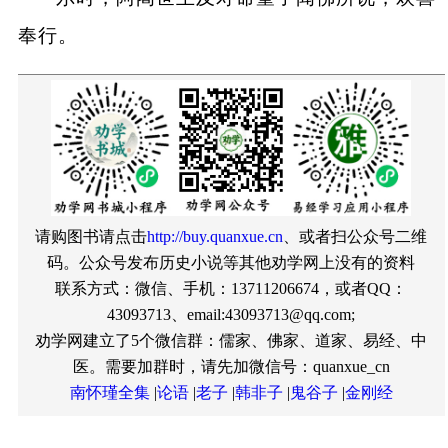
奉行。
请购图书请点击
http://buy.quanxue.cn
、或者扫公众号二维
码。公众号发布历史小说等其他劝学网上没有的资料
联系方式：微信、手机：13711206674，或者QQ：
43093713、email:43093713@qq.com;
劝学网建立了5个微信群：儒家、佛家、道家、易经、中
医。需要加群时，请先加微信号：quanxue_cn
南怀瑾全集
|
论语
|
老子
|
韩非子
|
鬼谷子
|
金刚经