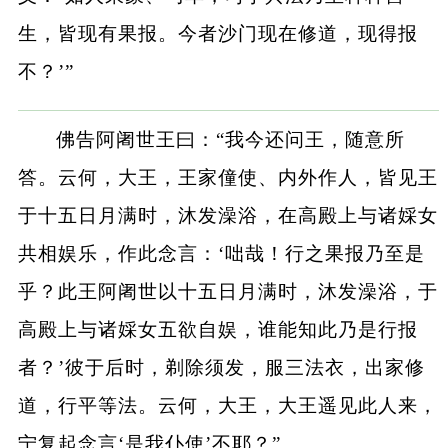
生，皆现有果报。今者沙门现在修道，现得报
不？’”
佛告阿阇世王曰：“我今还问王，随意所
答。云何，大王，王家僮使、内外作人，皆见王
于十五日月满时，沐发澡浴，在高殿上与诸婇女
共相娱乐，作此念言：‘咄哉！行之果报乃至是
乎？此王阿阇世以十五日月满时，沐发澡浴，于
高殿上与诸婇女五欲自娱，谁能知此乃是行报
者？’彼于后时，剃除须发，服三法衣，出家修
道，行平等法。云何，大王，大王遥见此人来，
宁复起念言‘是我仆使’不耶？”