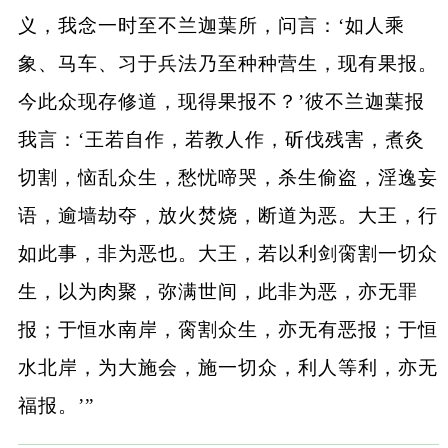
义，我念一时至不兰迦葉所，问言：‘如人乘
象、马车、习于兵法乃至种种营生，现有果报。
今此众现存修道，现得果报不？’彼不兰迦葉报
我言：‘王若自作，若教人作，斫伐残害，煮灸
切割，恼乱众生，愁忧啼哭，杀生偷盗，淫逸妄
语，逾墙劫夺，放火焚烧，断道为恶。大王，行
如此事，非为恶也。大王，若以利剑脔割一切众
生，以为肉聚，弥满世间，此非为恶，亦无罪
报；于恒水南岸，脔割众生，亦无有恶报；于恒
水北岸，为大施会，施一切众，利人等利，亦无
福报。’”