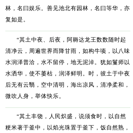
林，名曰娱乐。善见池北有园林，名曰等华，亦
复如是。
“其土中夜、后夜，阿耨达龙王数数随时起
清净云，周遍世界而降甘雨，如构牛顷，以八味
水润泽普洽，水不留停，地无泥淖。犹如鬘师以
水洒华，使不萎枯，润泽鲜明。时，彼土于中夜
后无有云翳，空中清明，海出凉风，清净柔和，
微吹人身，举体快乐。
“其土丰饶，人民炽盛，说须食时，以自然
粳米著于釜中，以焰光珠置于釜下，饭自然熟，