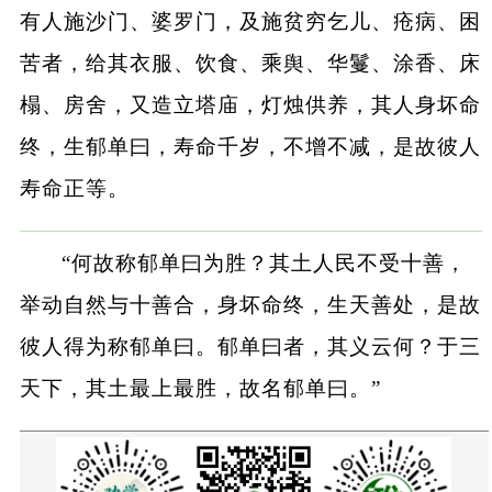
有人施沙门、婆罗门，及施贫穷乞儿、疮病、困
苦者，给其衣服、饮食、乘舆、华鬘、涂香、床
榻、房舍，又造立塔庙，灯烛供养，其人身坏命
终，生郁单曰，寿命千岁，不增不减，是故彼人
寿命正等。
“何故称郁单曰为胜？其土人民不受十善，
举动自然与十善合，身坏命终，生天善处，是故
彼人得为称郁单曰。郁单曰者，其义云何？于三
天下，其土最上最胜，故名郁单曰。”