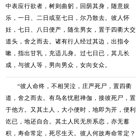
中表应行欲者，树则曲躬，回荫其身，随意娱
乐，一日、二日或至七日，尔乃散去。彼人怀
妊，七日、八日便产，随生男女，置于四衢大交
道头，舍之而去。诸有行人经过其边，出指令
嗽，指出甘乳，充适儿身。过七日已，其儿长
成，与彼人等，男向男众，女向女众。
“彼人命终，不相哭泣，庄严死尸，置四衢
道，舍之而去。有鸟名忧慰禅伽，接彼死尸，置
于他方。又其土人，大小便时，地即为开，便利
讫已，地还自合。其土人民无所系恋，亦无蓄
积，寿命常定，死尽生天。彼人何故寿命常定？