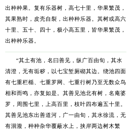
出种种果。复有乐器树，高七十里，华果繁茂，
其果熟时，皮壳自裂，出种种乐器。其树或高六
十里、五十、四十，极小高五里，皆华果繁茂，
出种种乐器。
“其土有池，名曰善见，纵广百由旬，其水
清澄，无有垢秽，以七宝堑厕砌其边。绕池四面
有七重栏楯、七重罗网、七重行树乃至无数众鸟
相和而鸣，亦复如是。其善见池北有树，名庵婆
罗，周围七里，上高百里，枝叶四布遍五十里。
其善见池东出善道河，广一由旬，其水徐流，无
有洄澓，种种杂华覆蔽水上，挟岸两边树木繁