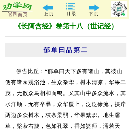
《长阿含经》卷第十八（世记经）
郁单曰品第二
佛告比丘：“郁单曰天下多有诸山，其彼山
侧有诸园观浴池，生众杂华，树木清凉，华果丰
茂，无数众鸟相和而鸣。又其山中多众流水，其
水洋顺，无有卒暴，众华覆上，泛泛徐流，挟岸
两边多众树木，枝条柔弱，华果繁炽。地生濡
草，槃萦右旋，色如孔翠，香如婆师，濡若天