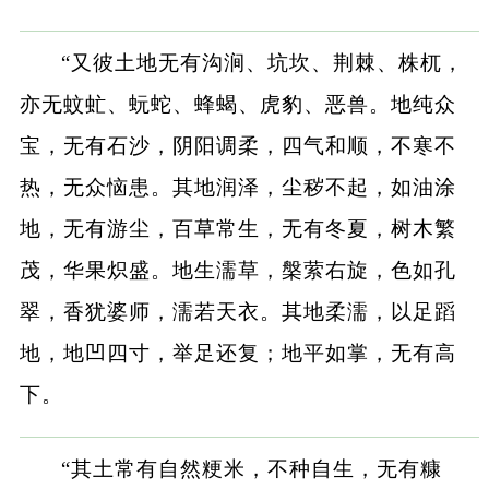
“又彼土地无有沟涧、坑坎、荆棘、株杌，
亦无蚊虻、蚖蛇、蜂蝎、虎豹、恶兽。地纯众
宝，无有石沙，阴阳调柔，四气和顺，不寒不
热，无众恼患。其地润泽，尘秽不起，如油涂
地，无有游尘，百草常生，无有冬夏，树木繁
茂，华果炽盛。地生濡草，槃萦右旋，色如孔
翠，香犹婆师，濡若天衣。其地柔濡，以足蹈
地，地凹四寸，举足还复；地平如掌，无有高
下。
“其土常有自然粳米，不种自生，无有糠