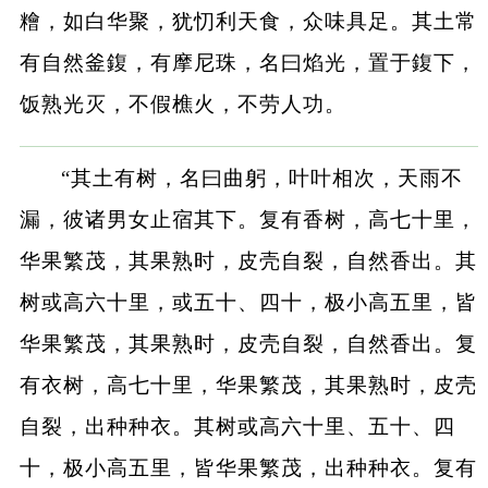
糩，如白华聚，犹忉利天食，众味具足。其土常
有自然釜鍑，有摩尼珠，名曰焰光，置于鍑下，
饭熟光灭，不假樵火，不劳人功。
“其土有树，名曰曲躬，叶叶相次，天雨不
漏，彼诸男女止宿其下。复有香树，高七十里，
华果繁茂，其果熟时，皮壳自裂，自然香出。其
树或高六十里，或五十、四十，极小高五里，皆
华果繁茂，其果熟时，皮壳自裂，自然香出。复
有衣树，高七十里，华果繁茂，其果熟时，皮壳
自裂，出种种衣。其树或高六十里、五十、四
十，极小高五里，皆华果繁茂，出种种衣。复有