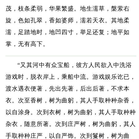
茂，枝条柔弱，华果繁盛。地生濡草，槃萦右
旋，色如孔翠，香如婆师，濡若天衣。其地柔
濡，足踏地时，地凹四寸，举足还复；地平如
掌，无有高下。
“又其河中有众宝船，彼方人民欲入中洗浴
游戏时，脱衣岸上，乘船中流。游戏娱乐讫已，
渡水遇衣便著，先出先著，后出后著，不求本
衣。次至香树，树为曲躬，其人手取种种杂香，
以自涂身。次到衣树，树为曲躬，其人手取种种
杂衣，随意所著。次到庄严树，树为曲躬，其人
手取种种庄严，以自严饰。次到鬘树，树为曲