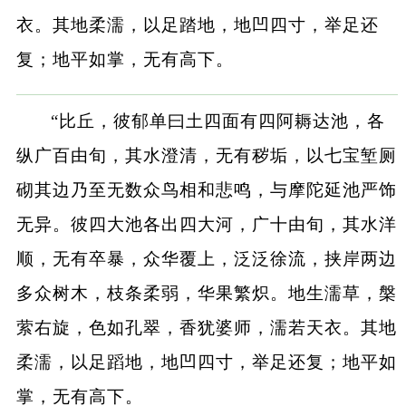
衣。其地柔濡，以足踏地，地凹四寸，举足还
复；地平如掌，无有高下。
“比丘，彼郁单曰土四面有四阿耨达池，各
纵广百由旬，其水澄清，无有秽垢，以七宝堑厕
砌其边乃至无数众鸟相和悲鸣，与摩陀延池严饰
无异。彼四大池各出四大河，广十由旬，其水洋
顺，无有卒暴，众华覆上，泛泛徐流，挟岸两边
多众树木，枝条柔弱，华果繁炽。地生濡草，槃
萦右旋，色如孔翠，香犹婆师，濡若天衣。其地
柔濡，以足蹈地，地凹四寸，举足还复；地平如
掌，无有高下。