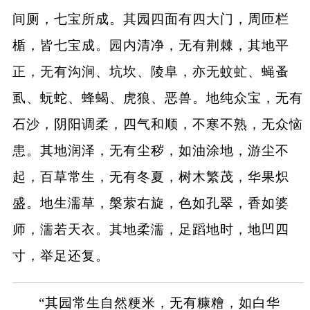
间厕，七宝所成。其园四面有四大门，周匝栏
楯，皆七宝成。园内清净，无有荆棘，其地平
正，无有沟涧、坑坎、陵阜，亦无蚊虻、蝇蚤
虱、蚖蛇、蜂蝎、虎狼、恶兽。地纯众宝，无有
石沙，阴阳调柔，四气和顺，不寒不熟，无众恼
患。其地润泽，无有尘秽，如油涂地，游尘不
起，百草常生，无有冬夏，树木繁茂，华果炽
盛。地生濡草，槃萦右旋，色如孔翠，香如婆
师，濡若天衣。其地柔濡，足蹈地时，地凹四
寸，举足还复。
“其园常生自然粳米，无有糠糩，如白华