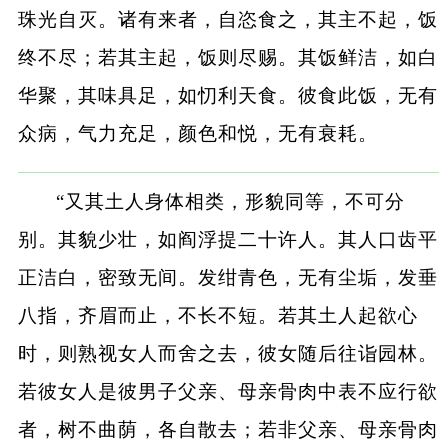
珠光自灭。诸有来者，自恣食之，其主不起，饭
终不尽；若其主起，饭则尽赐。其饭鲜洁，如白
华聚，其味具足，如忉利天食。彼食此饭，无有
众病，气力充足，颜色和悦，无有衰耗。
“又其土人身体相类，形貌同等，不可分
别。其貌少壮，如阎浮提二十许人。其人口齿平
正洁白，密致无间。发绀青色，无有尘垢，发垂
八指，齐眉而止，不长不短。若其土人起欲心
时，则熟视女人而舍之去，彼女随后往诣园林。
若彼女人是彼男子父亲、母亲骨肉中表不应行欲
者，树不曲荫，各自散去；若非父亲、母亲骨肉