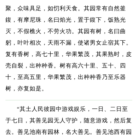
聚，众味具足，如忉利天食。其园常有自然釜
鍑，有摩尼珠，名曰焰光，置于鍑下，饭熟光
灭，不假樵火，不劳火功。其园有树，名曰曲
躬，叶叶相次，天雨不漏，使诸男女止宿其下。
复有香树，高七十里，华果繁茂，其果熟时，皮
壳自裂，出种种香。树有高六十里、五十、四
十，至高五里，华果繁茂，出种种香乃至乐器
树，亦复如是。
“其土人民彼园中游戏娱乐，一日、二日至
于七日，其善见园无人守护，随意游戏，然后复
去。善见池南有园林，名大善见。善见池西有园