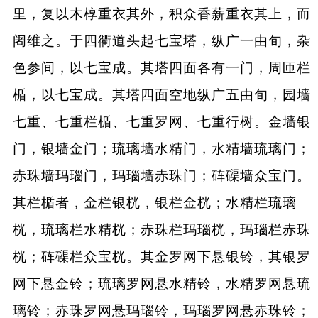
里，复以木椁重衣其外，积众香薪重衣其上，而
阇维之。于四衢道头起七宝塔，纵广一由旬，杂
色参间，以七宝成。其塔四面各有一门，周匝栏
楯，以七宝成。其塔四面空地纵广五由旬，园墙
七重、七重栏楯、七重罗网、七重行树。金墙银
门，银墙金门；琉璃墙水精门，水精墙琉璃门；
赤珠墙玛瑙门，玛瑙墙赤珠门；砗磲墙众宝门。
其栏楯者，金栏银桄，银栏金桄；水精栏琉璃
桄，琉璃栏水精桄；赤珠栏玛瑙桄，玛瑙栏赤珠
桄；砗磲栏众宝桄。其金罗网下悬银铃，其银罗
网下悬金铃；琉璃罗网悬水精铃，水精罗网悬琉
璃铃；赤珠罗网悬玛瑙铃，玛瑙罗网悬赤珠铃；