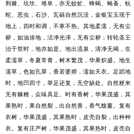
荆棘、坑坎、堆阜，亦无蚊虻、蜂蝎、蝇蚤、蚖
蛇、恶虫，石沙、瓦砾自然沉没，金银宝玉现于
地上，四时和调，不寒不热。其地柔濡，无有尘
秽，如油涂地，洁净光泽，无有尘秽；转轮圣王
治于世时，地亦如是。地出流泉，清净无竭，生
柔濡草，冬夏常青，树木繁茂，华果炽盛。地生
濡草，色如孔翠，香若婆师，濡如天衣。足蹈地
时，地凹四寸，举足还复，无空缺处。自然粳米
无有糠糩，众味具足。时有香树，华果茂盛，其
果熟时，果自然裂，出自然香，香气馥薰。复有
衣树，华果茂盛，其果熟时，皮壳自裂，出种种
衣。复有庄严树，华果茂盛，其果热时，皮壳自