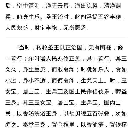
后，空中清明，净无云曀，海出凉风，清净调
柔，触身生乐。圣王治时，此阎浮提五谷丰穰，
人民炽盛，财宝丰饶，无所匮乏。
“当时，转轮圣王以正治国，无有阿枉，修
十善行；尔时诸人民亦修正见，具十善行。其王
久久，身生重患，而取命终；时犹如乐人，食如
小过，身小不适，而便命终，生梵天上。时，玉
女宝、居士宝、主兵宝及国土民作倡伎乐，葬圣
王身。其王玉女宝、居士宝、主兵宝、国内士
民，以香汤洗浴王身，以劫贝缠五百张叠，次如
缠之。奉举王身，置金棺里，以香油灌，置铁椁