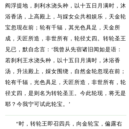
阎浮提地，刹利水浇头种，以十五日月满时，沐
浴香汤，上高殿上，与婇女众共相娱乐，天金轮
宝忽现在前；轮有千辐，其光色具足，天金所
成，天匠所造，非世所有，轮径丈四。转轮圣王
见已，默自念言：‘我曾从先宿诸旧闻如是语：
若刹利王水浇头种，以十五日月满时，沐浴香
汤，升法殿上，婇女围绕，自然金轮忽现在前；
轮有千辐，光色具足，天匠所造，非世所有，轮
径丈四，是则名为转轮圣王。今此轮现，将无是
耶？今我宁可试此轮宝。’
“时，转轮王即召四兵，向金轮宝，偏露右