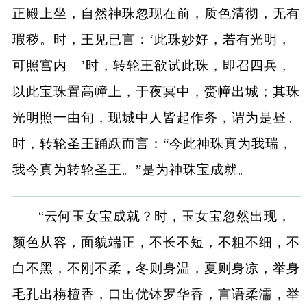
正殿上坐，自然神珠忽现在前，质色清彻，无有
瑕秽。时，王见已言：‘此珠妙好，若有光明，
可照宫内。’时，转轮王欲试此珠，即召四兵，
以此宝珠置高幢上，于夜冥中，赍幢出城；其珠
光明照一由旬，现城中人皆起作务，谓为是昼。
时，转轮圣王踊跃而言：“今此神珠真为我瑞，
我今真为转轮圣王。”是为神珠宝成就。
“云何玉女宝成就？时，玉女宝忽然出现，
颜色从容，面貌端正，不长不短，不粗不细，不
白不黑，不刚不柔，冬则身温，夏则身凉，举身
毛孔出栴檀香，口出优钵罗华香，言语柔濡，举