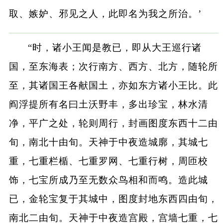
取、嫉妒、邪见之人，此即名为我之所治。’
“时，诸小王闻是教已，即从大王巡行诸
国，至东海表；次行南方、西方、北方，随轮所
至，其诸国王各献国土，亦如东方诸小王比。此
阎浮提所有名曰土沃野丰，多出珍宝，林水清
净，平广之处，轮则周行，封画图度东西十二由
旬，南北十由旬。天神于中夜造城廓，其城七
重，七重栏楯、七重罗网、七重行树，周匝校
饰，七宝所成乃至无数众鸟相和而鸣。造此城
已，金轮宝复于其城中，图度封地东西四由旬，
南北二由旬。天神于中夜造宫殿，宫墙七重，七