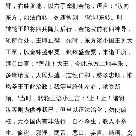
臂，右膝著地，以右手摩扪金轮，语言：“汝向
东方，如法而转，勿违常则。’轮即东转。时，
转轮王即将四兵随其后行，金轮宝前有四神导，
轮所住处，王即止驾。尔时，东方诸小国王见大
王至，以金钵盛银粟，银钵盛金粟，来诣王所，
拜首白言：“善哉！大王，今此东方土地丰乐，
多诸珍宝，人民炽盛，志性仁和，慈孝忠顺，惟
愿圣王于此治政！我等当给使左右，承受所
须。’当时，转轮王语小王言：‘止！止！诸贤，
汝等则为供养我已，但当以正法治化，勿使偏
枉，无令国内有非法行，自不杀生，教人不杀
生、偷盗、邪淫、两舌、恶口、妄言、绮语、贪