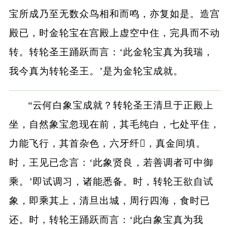
宝所成乃至无数众鸟相和而鸣，亦复如是。造宫
殿已，时金轮宝在宫殿上虚空中住，完具而不动
转。转轮圣王踊跃而言：‘此金轮宝真为我瑞，
我今真为转轮圣王。’是为金轮宝成就。
“云何白象宝成就？转轮圣王清旦于正殿上
坐，自然象宝忽现在前，其毛纯白，七处平住，
力能飞行，其首杂色，六牙纤𦟛，真金间填。
时，王见已念言：‘此象贤良，若善调者可中御
乘。’即试调习，诸能悉备。时，转轮王欲自试
象，即乘其上，清旦出城，周行四海，食时已
还。时，转轮王踊跃而言：‘此白象宝真为我