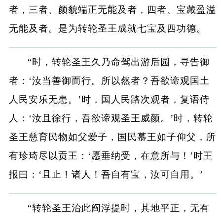
者，三者、颜貌端正无能及者，四者、宝藏盈溢
无能及者。是为转轮圣王成就七宝及四功德。
“时，转轮圣王久乃命驾出游后园，寻告御
者：‘汝当善御而行。所以然者？吾欲谛观国土
人民安乐无患。’时，国人民路次观者，复语侍
人：‘汝且徐行，吾欲谛观圣王威颜。’时，转轮
圣王慈育民物如父爱子，国民慕王如子仰父，所
有珍琦尽以贡王：‘愿垂纳受，在意所与！’时王
报曰：‘且止！诸人！吾自有宝，汝可自用。’
“转轮圣王治此阎浮提时，其地平正，无有