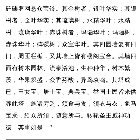
砗磲罗网悬众宝铃。其金树者，银叶华实；其银
树者，金叶华实；其琉璃树，水精华叶；水精
树，琉璃华叶；赤珠树者，玛瑙华叶；玛瑙树，
赤珠华叶；砗磲树，众宝华叶。其四园墙复有四
门，周匝栏楯，又其墙上皆有楼阁宝台。其墙四
面有树木园林、流泉浴池，生种种华，树木繁
茂，华果炽盛，众香芬馥，异鸟哀鸣。其塔成
已，玉女宝、居士宝、典兵宝、举国士民皆来供
养此塔。施诸穷乏，须食与食，须衣与衣，象马
宝乘，给众所须，随意所与。转轮圣王威神功
德，其事如是。”