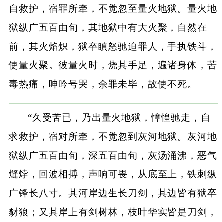
自救护，宿罪所牵，不觉忽至量火地狱。量火地
狱纵广五百由旬，其地狱中有大火聚，自然在
前，其火焰炽，狱卒瞋怒驰迫罪人，手执铁斗，
使量火聚。彼量火时，烧其手足，遍诸身体，苦
毒热痛，呻吟号哭，余罪未毕，故使不死。
“久受苦已，乃出量火地狱，慞惶驰走，自
求救护，宿对所牵，不觉忽到灰河地狱。灰河地
狱纵广五百由旬，深五百由旬，灰汤涌沸，恶气
熢㶿，回波相搏，声响可畏，从底至上，铁刺纵
广锋长八寸。其河岸边生长刀剑，其边皆有狱卒
豺狼；又其岸上有剑树林，枝叶华实皆是刀剑，