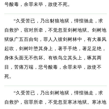
号酸毒，余罪未毕，故使不死。
“久受苦已，乃出豺狼地狱，慞惶驰走，求
自救护，宿对所牵，不觉忽至剑树地狱。剑树地
狱纵广五百由旬，罪人入彼剑树林中，有大暴风
起吹，剑树叶堕其身上，著手手绝，著足足绝，
身体头面无不伤坏。有铁鸟立其头上，啄其两
目，苦痛万端，悲号酸毒，余罪未毕，故使不
死。
“久受苦已，乃出剑树地狱，慞惶驰走，求
自救护，宿罪所牵，不觉忽至寒冰地狱。寒冰地