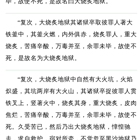
毕，故使不死，是故名曰大烧炙地狱。
“复次，大烧炙地狱其诸狱卒取彼罪人著大
铁釜中，其釜火燃，内外俱赤，烧炙罪人，重大
烧炙，苦痛辛酸，万毒并至，余罪未毕，故使不
死，是故名为大烧炙地狱。
“复次，大烧炙地狱中自然有大火坑，火焰
炽盛，其坑两岸有大火山，其诸狱卒捉彼罪人贯
铁叉上，竖著火中，烧炙其身，重大烧炙，皮肉
焦烂，苦痛辛酸，万毒并至，余罪未毕，故使不
死。久受苦已，然后乃出大烧炙地狱，慞惶驰
走，求自救护，宿对所牵，不觉忽至黑沙地狱乃