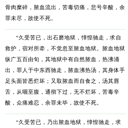
骨肉糜碎，脓血流出，苦毒切痛，悲号辛酸，余
罪未尽，故使不死。
“久受苦已，出石磨地狱，慞惶驰走，求自
救护，宿对所牵，不觉忽至脓血地狱。脓血地狱
纵广五百由旬，其地狱中有自然脓血，热沸涌
出，罪人于中东西驰走，脓血沸热汤，其身体手
足头面皆悉烂坏；又取脓血而自食之，汤其唇
舌，从咽至腹，通彻下过，无不烂坏，苦毒辛
酸，众痛难忍，余罪未毕，故使不死。
“久受苦已，乃出脓血地狱，慞惶驰走，求