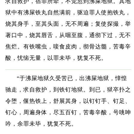
求自救护，宿罪所牵，不觉忽到沸屎地狱。其地
狱中有沸屎铁丸自然满前，驱迫罪人使抱铁丸，
烧其身手，至其头面，无不周遍；复使探撮，举
著口中，烧其唇舌，从咽至腹，通彻下过，无不
焦烂。有铁嘴虫，唼食皮肉，彻骨达髓，苦毒辛
酸，忧恼无量，以罪未毕，犹复不死。
“于沸屎地狱久受苦已，出沸屎地狱，慞惶
驰走，求自救护，到铁钉地狱。到已，狱卒扑之
令堕，偃热铁上，舒展其身，以钉钉手、钉足、
钉心，周遍身体，尽五百钉，苦毒辛酸，号咷呻
吟，余罪未毕，犹复不死。