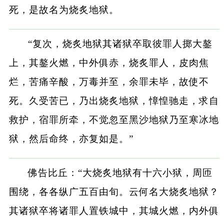
死，是故名为烧炙地狱。
“复次，烧炙地狱其诸狱卒取彼罪人掷大鏊
上，其鏊火燃，中外俱赤，烧炙罪人，皮肉焦
烂，苦痛辛酸，万毒并至，余罪未毕，故使不
死。久受苦已，乃出烧炙地狱，慞惶驰走，求自
救护，宿罪所牵，不觉忽至黑沙地狱乃至寒冰地
狱，然后命终，亦复如是。”
佛告比丘：“大烧炙地狱有十六小狱，周匝
围绕，各各纵广五百由旬。云何名大烧炙地狱？
其诸狱卒将诸罪人置铁城中，其城火燃，内外俱