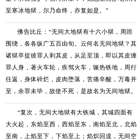
至寒冰地狱，尔乃命终，亦复如是。”
佛告比丘：“无间大地狱有十六小狱，周匝
围绕，各各纵广五百由旬。云何名无间地狱？其
诸狱卒捉彼罪人剥其皮，从足至顶，即以其皮缠
罪人身，著火车轮，疾驾火车，辗热铁地，周行
往返，身体碎烂，皮肉堕落，苦痛辛酸，万毒并
至，余罪未毕，故使不死，是故名为无间地狱。
“复次，无间大地狱有大铁城，其城四面有
大火起，东焰至西，西焰至东，南焰至北，北焰
至南，上焰至下，下焰至上；焰炽回遑，无间空