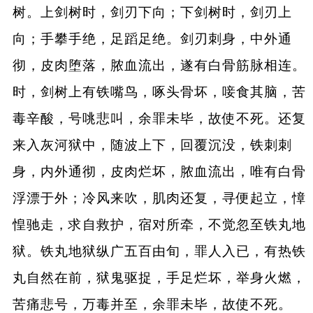
树。上剑树时，剑刃下向；下剑树时，剑刃上
向；手攀手绝，足蹈足绝。剑刃刺身，中外通
彻，皮肉堕落，脓血流出，遂有白骨筋脉相连。
时，剑树上有铁嘴鸟，啄头骨坏，唼食其脑，苦
毒辛酸，号咷悲叫，余罪未毕，故使不死。还复
来入灰河狱中，随波上下，回覆沉没，铁刺刺
身，内外通彻，皮肉烂坏，脓血流出，唯有白骨
浮漂于外；冷风来吹，肌肉还复，寻便起立，慞
惶驰走，求自救护，宿对所牵，不觉忽至铁丸地
狱。铁丸地狱纵广五百由旬，罪人入已，有热铁
丸自然在前，狱鬼驱捉，手足烂坏，举身火燃，
苦痛悲号，万毒并至，余罪未毕，故使不死。