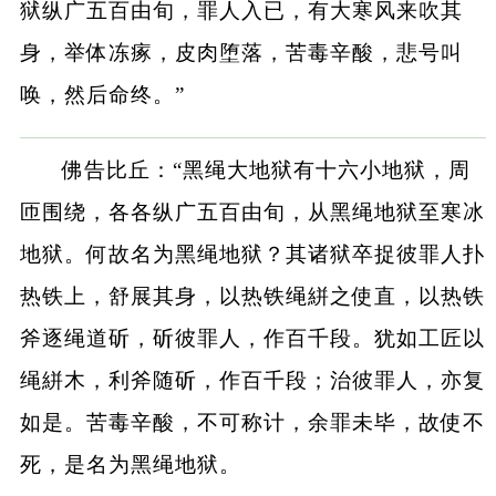
狱纵广五百由旬，罪人入已，有大寒风来吹其
身，举体冻瘃，皮肉堕落，苦毒辛酸，悲号叫
唤，然后命终。”
佛告比丘：“黑绳大地狱有十六小地狱，周
匝围绕，各各纵广五百由旬，从黑绳地狱至寒冰
地狱。何故名为黑绳地狱？其诸狱卒捉彼罪人扑
热铁上，舒展其身，以热铁绳絣之使直，以热铁
斧逐绳道斫，斫彼罪人，作百千段。犹如工匠以
绳絣木，利斧随斫，作百千段；治彼罪人，亦复
如是。苦毒辛酸，不可称计，余罪未毕，故使不
死，是名为黑绳地狱。