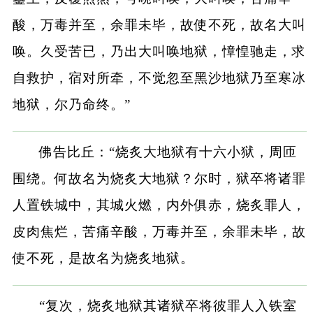
酸，万毒并至，余罪未毕，故使不死，故名大叫
唤。久受苦已，乃出大叫唤地狱，慞惶驰走，求
自救护，宿对所牵，不觉忽至黑沙地狱乃至寒冰
地狱，尔乃命终。”
佛告比丘：“烧炙大地狱有十六小狱，周匝
围绕。何故名为烧炙大地狱？尔时，狱卒将诸罪
人置铁城中，其城火燃，内外俱赤，烧炙罪人，
皮肉焦烂，苦痛辛酸，万毒并至，余罪未毕，故
使不死，是故名为烧炙地狱。
“复次，烧炙地狱其诸狱卒将彼罪人入铁室