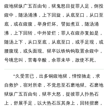
鍑地狱纵广五百由旬，狱鬼怒目捉罪人足，倒投
鍑中，随汤涌沸，上下回旋，从底至口，从口至
底，或在鍑腹，举身烂坏。譬如煮豆，随汤涌
沸，上下回转，中外皆烂；罪人在鍑亦复如是，
随汤上下，从口至底，从底至口，或手足现，或
腰腹现，或头面现。狱卒以铁钩钩取置余鍑中，
号咷悲叫，苦毒辛酸，余罪未毕，故使不死。
“久受苦已，出多铜鍑地狱，慞惶驰走，求
自救护，宿对所牵，不觉忽至石磨地狱。石磨地
狱纵广五百由旬，狱卒大怒，捉彼罪人扑热石
上，舒展手足，以大热石压其身上，回转揩磨，