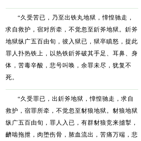
“久受苦已，乃至出铁丸地狱，慞惶驰走，
求自救护，宿对所牵，不觉忽至釿斧地狱。釿斧
地狱纵广五百由旬，彼入狱已，狱卒瞋怒，捉此
罪人扑热铁上，以热铁釿斧破其手足、耳鼻、身
体，苦毒辛酸，悲号叫唤，余罪未尽，犹复不
死。
“久受罪已，出釿斧地狱，慞惶驰走，求自
救护，宿罪所牵，不觉忽至豺狼地狱。豺狼地狱
纵广五百由旬，罪人入已，有群豺狼竞来摣掣，
䶩啮拖抴，肉堕伤骨，脓血流出，苦痛万端，悲