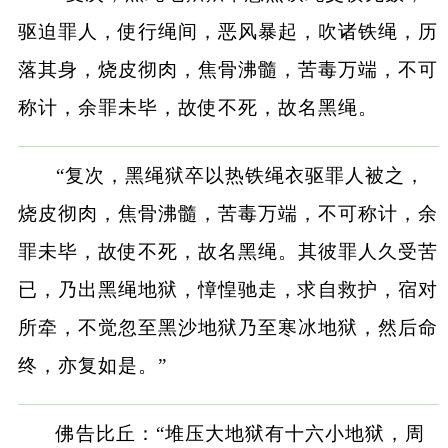
驱迫罪人，使行绳间，恶风暴起，吹诸铁绳，历
落其身，烧皮彻肉，焦骨沸髓，苦毒万端，不可
称计，余罪未毕，故使不死，故名黑绳。
“复次，黑绳狱卒以热铁绳衣驱罪人被之，
烧皮彻肉，焦骨沸髓，苦毒万端，不可称计，余
罪未毕，故使不死，故名黑绳。其彼罪人久受苦
已，乃出黑绳地狱，慞惶驰走，求自救护，宿对
所牵，不觉忽至黑沙地狱乃至寒冰地狱，然后命
终，亦复如是。”
佛告比丘：“堆压大地狱有十六小地狱，周