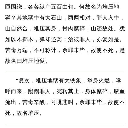
匝围绕，各各纵广五百由旬。何故名为堆压地
狱？其地狱中有大石山，两两相对，罪人入中，
山自然合，堆压其身，骨肉糜碎，山还故处。犹
如以木掷木，弹却还离；治彼罪人，亦复如是。
苦毒万端，不可称计，余罪未毕，故使不死，是
故名曰堆压地狱。
“复次，堆压地狱有大铁象，举身火燃，哮
呼而来，蹴蹋罪人，宛转其上，身体糜碎，脓血
流出，苦毒辛酸，号咷悲叫，余罪未毕，故使不
死，故名堆压。