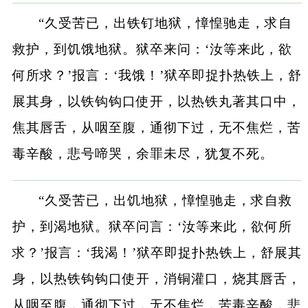
“久受苦已，出铁钉地狱，慞惶驰走，求自
救护，到饥饿地狱。狱卒来问：‘汝等来此，欲
何所求？’报言：‘我饿！’狱卒即捉扑热铁上，舒
展其身，以铁钩钩口使开，以热铁丸著其口中，
焦其唇舌，从咽至腹，通彻下过，无不焦烂，苦
毒辛酸，悲号啼哭，余罪未尽，犹复不死。
“久受苦已，出饥地狱，慞惶驰走，求自救
护，到渴地狱。狱卒问言：‘汝等来此，欲何所
求？’报言：‘我渴！’狱卒即捉扑热铁上，舒展其
身，以热铁钩钩口使开，消铜灌口，烧其唇舌，
从咽至腹，通彻下过，无不焦烂，苦毒辛酸，悲