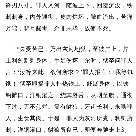
锋刃八寸。罪人入河，随波上下，回覆沉没，铁
刺刺身，内外通彻，皮肉烂坏，脓血流出，苦痛
万端，悲号酸毒，余罪未毕，故使不死。
“久受苦已，乃出灰河地狱，至彼岸上，岸
上利剑割刺身体，手足伤坏。尔时，狱卒问罪人
言：‘汝等来此，欲何所求？’罪人报言：‘我等饥
饿！’狱卒即捉罪人扑热铁上，舒展身体，以铁
钩擗口，洋铜灌之，烧其唇舌，从咽至腹，通彻
下过，无不焦烂。复有豺狼，牙齿长利，来啮罪
人，生食其肉。于是，罪人为灰河所煮，利刺所
刺，洋铜灌口，豺狼所食已，即便奔驰走上剑