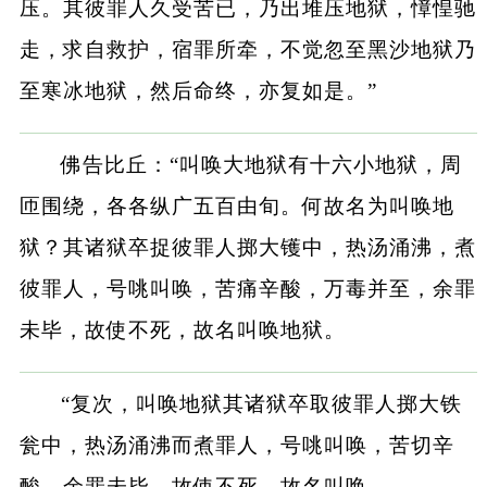
压。其彼罪人久受苦已，乃出堆压地狱，慞惶驰
走，求自救护，宿罪所牵，不觉忽至黑沙地狱乃
至寒冰地狱，然后命终，亦复如是。”
佛告比丘：“叫唤大地狱有十六小地狱，周
匝围绕，各各纵广五百由旬。何故名为叫唤地
狱？其诸狱卒捉彼罪人掷大镬中，热汤涌沸，煮
彼罪人，号咷叫唤，苦痛辛酸，万毒并至，余罪
未毕，故使不死，故名叫唤地狱。
“复次，叫唤地狱其诸狱卒取彼罪人掷大铁
瓮中，热汤涌沸而煮罪人，号咷叫唤，苦切辛
酸，余罪未毕，故使不死，故名叫唤。