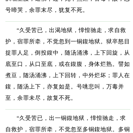
号啼哭，余罪末尽，犹复不死。
“久受苦已，出渴地狱，慞惶驰走，求自救
护，宿罪所牵，不觉忽到一铜鍑地狱。狱卒怒目
捉罪人足，倒投鍑中，随汤涌沸，上下回旋，从
底至口，从口至底，或在鍑腹，身体烂熟。譬如
煮豆，随汤涌沸，上下回转，中外烂坏；罪人在
鍑，随汤上下，亦复如是。号咷悲叫，万毒并
至，余罪未尽，故复不死。
“久受苦已，出一铜鍑地狱，慞惶驰走，求
自救护，宿罪所牵，不觉忽至多铜鍑地狱。多铜