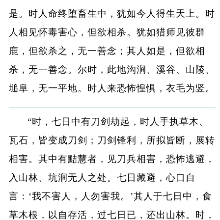
是。时人命终堕畜生中，犹如今人得生天上。时
人相见怀毒害心，但欲相杀。犹如猎师见彼群
鹿，但欲杀之，无一善念；其人如是，但欲相
杀，无一善念。尔时，此地沟涧、溪谷、山陵、
塠阜，无一平地。时人来恐怖惶惧，衣毛为竖。
“时，七日中有刀剑劫起，时人手执草木、
瓦石，皆变成刀剑；刀剑锋利，所拟皆断，展转
相害。其中有黠慧者，见刀兵相害，恐怖逃避，
入山林、坑涧无人之处。七日藏避，心口自
言：‘我不害人，人勿害我。’其人于七日中，食
草木根，以自存活，过七日已，还出山林。时，