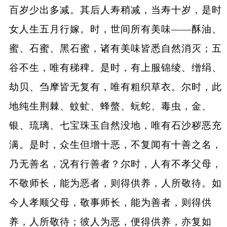
百岁少出多减。其后人寿稍减，当寿十岁，是时
女人生五月行嫁。时，世间所有美味——酥油、
蜜、石蜜、黑石蜜，诸有美味皆悉自然消灭；五
谷不生，唯有稊稗。是时，有上服锦绫、缯绢、
劫贝、刍摩皆无复有，唯有粗织草衣。尔时，此
地纯生荆棘、蚊虻、蜂螫、蚖蛇、毒虫，金、
银、琉璃、七宝珠玉自然没地，唯有石沙秽恶充
满。是时，众生但增十恶，不复闻有十善之名，
乃无善名，况有行善者？尔时，人有不孝父母，
不敬师长，能为恶者，则得供养，人所敬待。如
今人孝顺父母，敬事师长，能为善者，则得供
养，人所敬待；彼人为恶，便得供养，亦复如