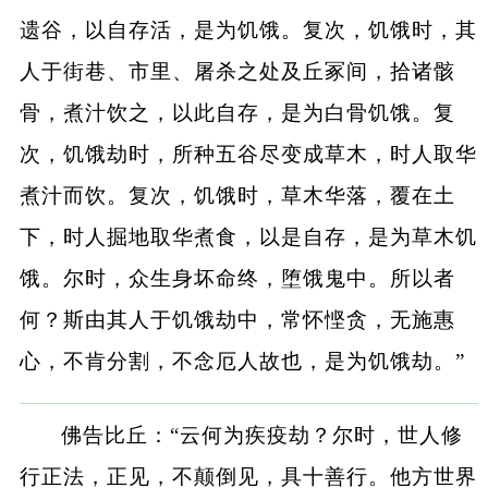
遗谷，以自存活，是为饥饿。复次，饥饿时，其
人于街巷、市里、屠杀之处及丘冢间，拾诸骸
骨，煮汁饮之，以此自存，是为白骨饥饿。复
次，饥饿劫时，所种五谷尽变成草木，时人取华
煮汁而饮。复次，饥饿时，草木华落，覆在土
下，时人掘地取华煮食，以是自存，是为草木饥
饿。尔时，众生身坏命终，堕饿鬼中。所以者
何？斯由其人于饥饿劫中，常怀悭贪，无施惠
心，不肯分割，不念厄人故也，是为饥饿劫。”
佛告比丘：“云何为疾疫劫？尔时，世人修
行正法，正见，不颠倒见，具十善行。他方世界