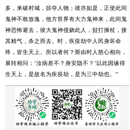
多，来破村城，掠夺人物；彼亦如是，正使此间
鬼神不敢放逸，他方世界有大力鬼神来，此间鬼
神恐怖避去，彼大鬼神侵娆此人，挝打捶杖，接
其精气，杀之而去。时，疾疫劫中人民身坏命
终，皆生天上。所以者何？斯由时人慈心相向，
展转相问：‘汝病差不？身安隐不？’以此因缘得
生天上，是故名为疾疫劫，是为三中劫也。”