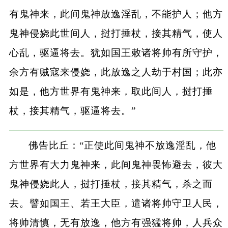
有鬼神来，此间鬼神放逸淫乱，不能护人；他方
鬼神侵娆此世间人，挝打捶杖，接其精气，使人
心乱，驱逼将去。犹如国王敕诸将帅有所守护，
余方有贼寇来侵娆，此放逸之人劫于村国；此亦
如是，他方世界有鬼神来，取此间人，挝打捶
杖，接其精气，驱逼将去。”
佛告比丘：“正使此间鬼神不放逸淫乱，他
方世界有大力鬼神来，此间鬼神畏怖避去，彼大
鬼神侵娆此人，挝打捶杖，接其精气，杀之而
去。譬如国王、若王大臣，遣诸将帅守卫人民，
将帅清慎，无有放逸，他方有强猛将帅，人兵众