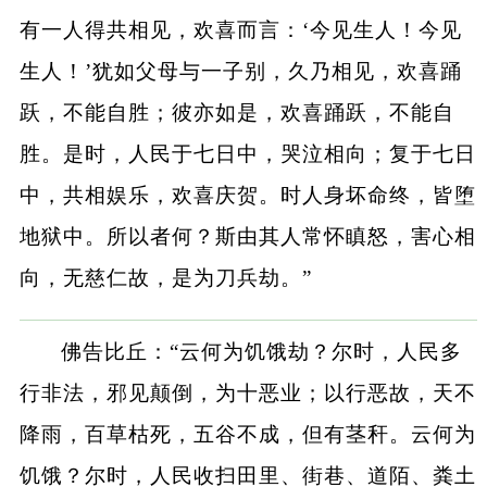
有一人得共相见，欢喜而言：‘今见生人！今见
生人！’犹如父母与一子别，久乃相见，欢喜踊
跃，不能自胜；彼亦如是，欢喜踊跃，不能自
胜。是时，人民于七日中，哭泣相向；复于七日
中，共相娱乐，欢喜庆贺。时人身坏命终，皆堕
地狱中。所以者何？斯由其人常怀瞋怒，害心相
向，无慈仁故，是为刀兵劫。”
佛告比丘：“云何为饥饿劫？尔时，人民多
行非法，邪见颠倒，为十恶业；以行恶故，天不
降雨，百草枯死，五谷不成，但有茎秆。云何为
饥饿？尔时，人民收扫田里、街巷、道陌、粪土