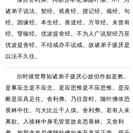
诸弟子说法。契经。祇夜经。授记经。偈经。句
经。因缘经。本生经。善道经。方等经。未曾有
经。譬喻经。优波提舍经。不为人广说契经乃至
优波提舍经。不结戒亦不说戒。故诸弟子疲厌是
以法不久住。
尔时彼世尊知诸弟子疲厌心故但作如是教。
是事应念是不应念。是应思惟是不应思惟。是应
断是应具足住。舍利弗。乃往昔时。随叶佛依恐
畏林中住。与大比丘千人俱。舍利弗。若有人未
离欲。入彼林中身毛皆竖故名恐畏林。又舍利
弗。拘那含牟尼佛随叶佛如来至真等正觉。观千