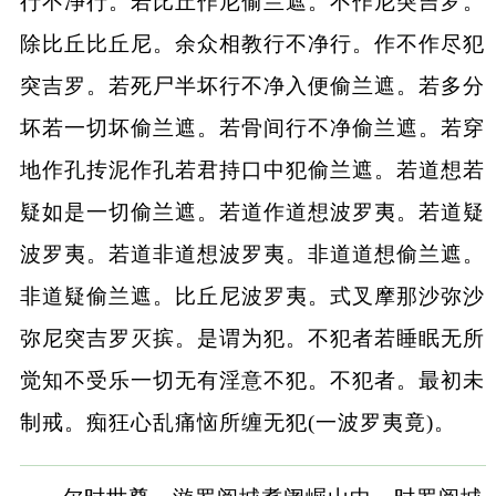
行不净行。若比丘作尼偷兰遮。不作尼突吉罗。
除比丘比丘尼。余众相教行不净行。作不作尽犯
突吉罗。若死尸半坏行不净入便偷兰遮。若多分
坏若一切坏偷兰遮。若骨间行不净偷兰遮。若穿
地作孔抟泥作孔若君持口中犯偷兰遮。若道想若
疑如是一切偷兰遮。若道作道想波罗夷。若道疑
波罗夷。若道非道想波罗夷。非道道想偷兰遮。
非道疑偷兰遮。比丘尼波罗夷。式叉摩那沙弥沙
弥尼突吉罗灭摈。是谓为犯。不犯者若睡眠无所
觉知不受乐一切无有淫意不犯。不犯者。最初未
制戒。痴狂心乱痛恼所缠无犯(一波罗夷竟)。