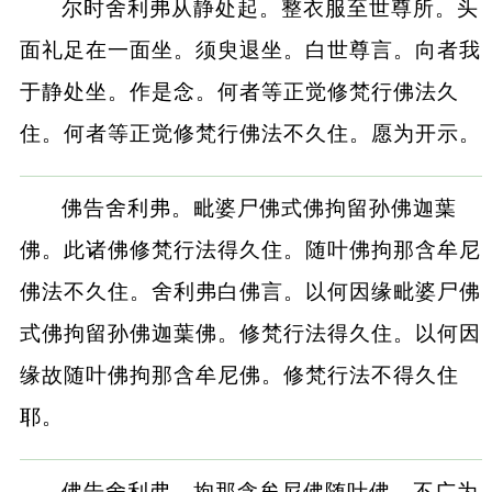
尔时舍利弗从静处起。整衣服至世尊所。头
面礼足在一面坐。须臾退坐。白世尊言。向者我
于静处坐。作是念。何者等正觉修梵行佛法久
住。何者等正觉修梵行佛法不久住。愿为开示。
佛告舍利弗。毗婆尸佛式佛拘留孙佛迦葉
佛。此诸佛修梵行法得久住。随叶佛拘那含牟尼
佛法不久住。舍利弗白佛言。以何因缘毗婆尸佛
式佛拘留孙佛迦葉佛。修梵行法得久住。以何因
缘故随叶佛拘那含牟尼佛。修梵行法不得久住
耶。
佛告舍利弗。拘那含牟尼佛随叶佛。不广为