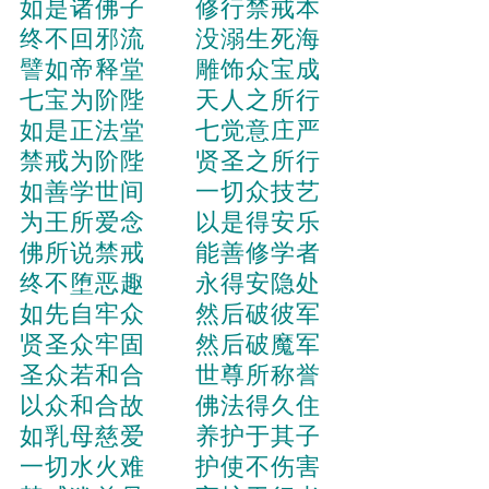
如是诸佛子 修行禁戒本
终不回邪流 没溺生死海
譬如帝释堂 雕饰众宝成
七宝为阶陛 天人之所行
如是正法堂 七觉意庄严
禁戒为阶陛 贤圣之所行
如善学世间 一切众技艺
为王所爱念 以是得安乐
佛所说禁戒 能善修学者
终不堕恶趣 永得安隐处
如先自牢众 然后破彼军
贤圣众牢固 然后破魔军
圣众若和合 世尊所称誉
以众和合故 佛法得久住
如乳母慈爱 养护于其子
一切水火难 护使不伤害