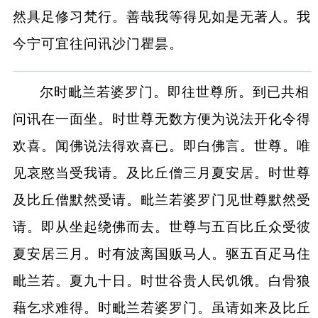
然具足修习梵行。善哉我等得见如是无著人。我
今宁可宜往问讯沙门瞿昙。
尔时毗兰若婆罗门。即往世尊所。到已共相
问讯在一面坐。时世尊无数方便为说法开化令得
欢喜。闻佛说法得欢喜已。即白佛言。世尊。唯
见哀愍当受我请。及比丘僧三月夏安居。时世尊
及比丘僧默然受请。毗兰若婆罗门见世尊默然受
请。即从坐起绕佛而去。世尊与五百比丘众受彼
夏安居三月。时有波离国贩马人。驱五百疋马住
毗兰若。夏九十日。时世谷贵人民饥饿。白骨狼
藉乞求难得。时毗兰若婆罗门。虽请如来及比丘