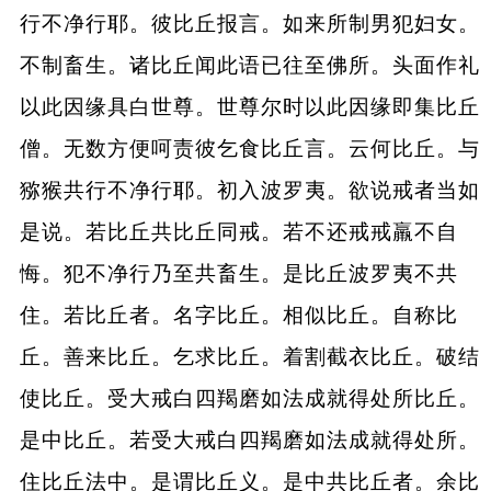
行不净行耶。彼比丘报言。如来所制男犯妇女。
不制畜生。诸比丘闻此语已往至佛所。头面作礼
以此因缘具白世尊。世尊尔时以此因缘即集比丘
僧。无数方便呵责彼乞食比丘言。云何比丘。与
猕猴共行不净行耶。初入波罗夷。欲说戒者当如
是说。若比丘共比丘同戒。若不还戒戒羸不自
悔。犯不净行乃至共畜生。是比丘波罗夷不共
住。若比丘者。名字比丘。相似比丘。自称比
丘。善来比丘。乞求比丘。着割截衣比丘。破结
使比丘。受大戒白四羯磨如法成就得处所比丘。
是中比丘。若受大戒白四羯磨如法成就得处所。
住比丘法中。是谓比丘义。是中共比丘者。余比