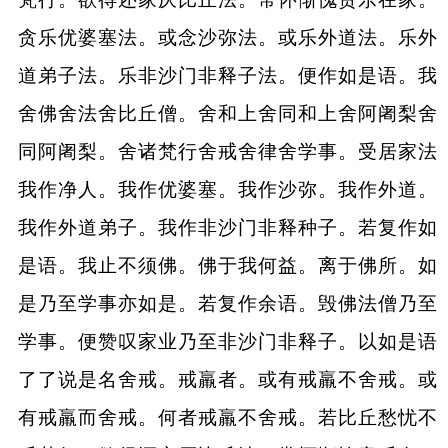
贪乐优婆塞法。或念沙弥法。或乐外道法。乐外
道弟子法。乐非沙门非释子法。便作如是语。我
舍佛舍法舍比丘僧。舍和上舍同和上舍阿阇梨舍
同阿阇梨。舍诸梵行舍戒舍律舍学事。受居家法
我作净人。我作优婆塞。我作沙弥。我作外道。
我作外道弟子。我作非沙门非释种子。若复作如
是语。我止不须佛。佛于我何益。离于佛所。如
是乃至学事亦如是。若复作余语。毁佛法僧乃至
学事。便赞叹家业乃至非沙门非释子。以如是语
了了说是名舍戒。戒羸者。或有戒羸不舍戒。或
有戒羸而舍戒。何者戒羸不舍戒。若比丘愁忧不