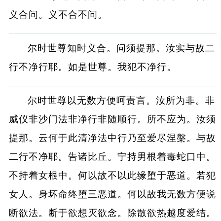
义合问。义不合不问。
尔时世尊知时义合。问须提那。汝实与故二
行不净行耶。如是世尊。我犯不净行。
尔时世尊以无数方便呵责言。汝所为非。非
威仪非沙门法非净行非随顺行。所不应为。汝须
提那。云何于此清净法中行乃至爱尽涅槃。与故
二行不净耶。告诸比丘。宁持男根着毒蛇口中。
不持着女根中。何以故不以此缘堕于恶道。若犯
女人。身坏命终堕三恶道。何以故我无数方便说
断欲法。断于欲想灭欲念。除散欲热越度爱结。