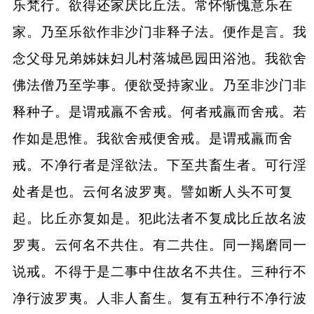
乐梵行。欲得还家厌比丘法。常怀惭愧意乐在
家。乃至乐欲作非沙门非释子法。便作是言。我
念父母兄弟姊妹妇儿村落城邑园田浴池。我欲舍
佛法僧乃至学事。便欲受持家业。乃至非沙门非
释种子。是谓戒羸不舍戒。何者戒羸而舍戒。若
作如是思惟。我欲舍戒便舍戒。是谓戒羸而舍
戒。不净行者是淫欲法。下至共畜生者。可行淫
处者是也。云何名波罗夷。譬如断人头不可复
起。比丘亦复如是。犯此法者不复成比丘故名波
罗夷。云何名不共住。有二共住。同一羯磨同一
说戒。不得于是二事中住故名不共住。三种行不
净行波罗夷。人非人畜生。复有五种行不净行波