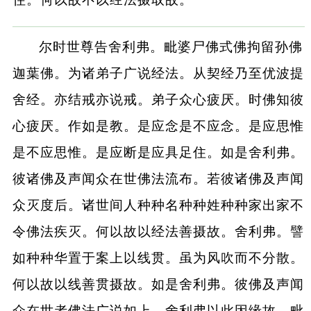
尔时世尊告舍利弗。毗婆尸佛式佛拘留孙佛
迦葉佛。为诸弟子广说经法。从契经乃至优波提
舍经。亦结戒亦说戒。弟子众心疲厌。时佛知彼
心疲厌。作如是教。是应念是不应念。是应思惟
是不应思惟。是应断是应具足住。如是舍利弗。
彼诸佛及声闻众在世佛法流布。若彼诸佛及声闻
众灭度后。诸世间人种种名种种姓种种家出家不
令佛法疾灭。何以故以经法善摄故。舍利弗。譬
如种种华置于案上以线贯。虽为风吹而不分散。
何以故以线善贯摄故。如是舍利弗。彼佛及声闻
众在世者佛法广说如上。舍利弗以此因缘故。毗