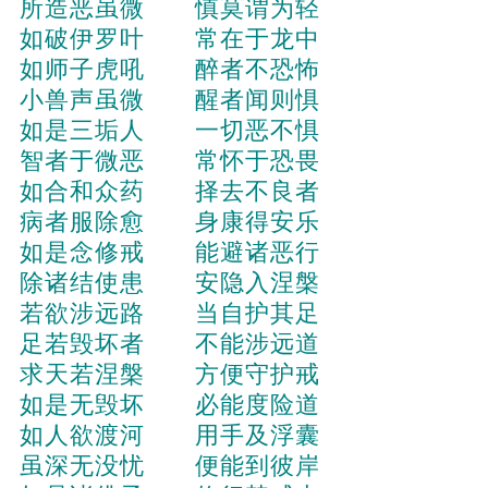
所造恶虽微 慎莫谓为轻
如破伊罗叶 常在于龙中
如师子虎吼 醉者不恐怖
小兽声虽微 醒者闻则惧
如是三垢人 一切恶不惧
智者于微恶 常怀于恐畏
如合和众药 择去不良者
病者服除愈 身康得安乐
如是念修戒 能避诸恶行
除诸结使患 安隐入涅槃
若欲涉远路 当自护其足
足若毁坏者 不能涉远道
求天若涅槃 方便守护戒
如是无毁坏 必能度险道
如人欲渡河 用手及浮囊
虽深无没忧 便能到彼岸