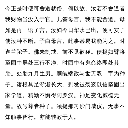
今正是时便可舍道就俗。何以故。汝若不舍道者
我财物当没入于官。儿答母言。我不能舍道。母
如是再三语子言。汝妇今日华水已出。便可安子
使汝种不断。子白母言。此事甚易我能为之。时
迦兰陀子。佛未制戒。前不见欲秽。便捉妇臂将
至园中屏处三行不净。时园中有鬼命终即处其
胎。处胎九月生男。颜貌端政与世无双。字为种
子。诸根具足渐渐长大。剃发被袈裟以信坚固出
家学道。精勤不懈得阿罗汉。神足变化威德无
量。故号尊者种子。须提那习沙门威仪。无事不
知触事皆行。亦能转教于人。