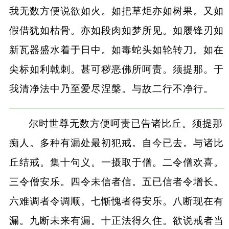
我无数方便说欲如火。如把草炬亦如树果。又如
假借犹如枯骨。亦如段肉如梦所见。如履锋刃如
新瓦器盛水着于日中。如毒蛇头如轮转刀。如在
尖标如利戟刺。甚可秽恶佛所呵责。须提那。于
我清净法中乃至爱尽涅槃。与故二行不净行。
尔时世尊无数方便呵责已告诸比丘。须提那
痴人。多种有漏处最初犯戒。自今已去。与诸比
丘结戒。集十句义。一摄取于僧。二令僧欢喜。
三令僧安乐。四令未信者信。五已信者令增长。
六难调者令调顺。七惭愧者得安乐。八断现在有
漏。九断未来有漏。十正法得久住。欲说戒者当