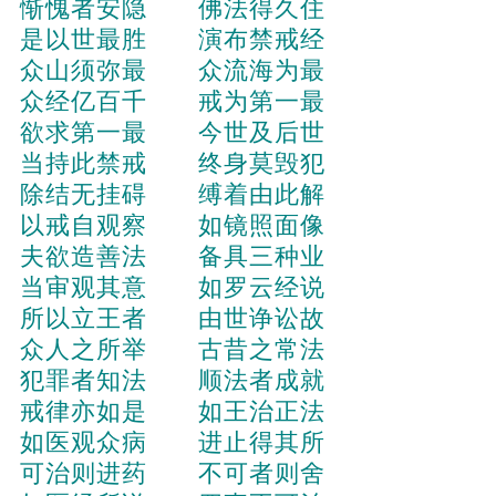
惭愧者安隐 佛法得久住
是以世最胜 演布禁戒经
众山须弥最 众流海为最
众经亿百千 戒为第一最
欲求第一最 今世及后世
当持此禁戒 终身莫毁犯
除结无挂碍 缚着由此解
以戒自观察 如镜照面像
夫欲造善法 备具三种业
当审观其意 如罗云经说
所以立王者 由世诤讼故
众人之所举 古昔之常法
犯罪者知法 顺法者成就
戒律亦如是 如王治正法
如医观众病 进止得其所
可治则进药 不可者则舍