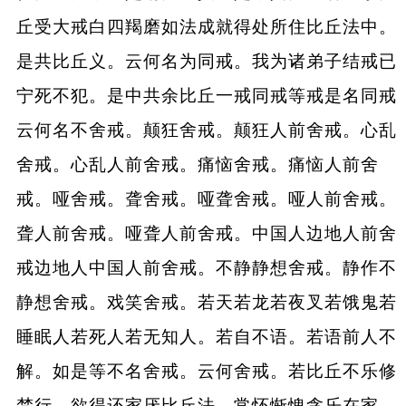
丘受大戒白四羯磨如法成就得处所住比丘法中。
是共比丘义。云何名为同戒。我为诸弟子结戒已
宁死不犯。是中共余比丘一戒同戒等戒是名同戒
云何名不舍戒。颠狂舍戒。颠狂人前舍戒。心乱
舍戒。心乱人前舍戒。痛恼舍戒。痛恼人前舍
戒。哑舍戒。聋舍戒。哑聋舍戒。哑人前舍戒。
聋人前舍戒。哑聋人前舍戒。中国人边地人前舍
戒边地人中国人前舍戒。不静静想舍戒。静作不
静想舍戒。戏笑舍戒。若天若龙若夜叉若饿鬼若
睡眠人若死人若无知人。若自不语。若语前人不
解。如是等不名舍戒。云何舍戒。若比丘不乐修
梵行。欲得还家厌比丘法。常怀惭愧贪乐在家。