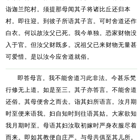
诣迦兰陀村。须提那母闻其子将诸比丘还归本
村。即往迎。到彼子所语其子言。可时舍道还作
白衣。何以故汝父已死。我今单独。恐家财物没
入于官。但汝父财既多。况祖父已来财物无量甚
可爱惜。是以汝今应舍道就俗。
即答母言。我不能舍道习此非法。今甚乐梵
行修无上道。如是至三。其子亦答言。不能舍道
还俗。其母便舍之而去。诣其妇所语言。汝月期
时至便来语我。妇自知时到往语其姑。大家欲知
我月期时至。母语其妇汝取初嫁时严身衣服尽着
而来。即如其教便自庄严。与母共俱至其儿所。