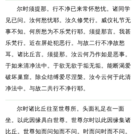
尔时须提那。行不净已来常怀愁忧。诸同学
见已问。汝何愁忧耶。汝久修梵行。威仪礼节无
事不知。何所愁为不乐梵行耶。须提那言。我甚
乐梵行。近在屏处犯恶行。与故二行不净故愁
耳。诸比丘言。须提那。汝云何乃作如是恶事。
于如来清净法中。于欲无欲于垢无垢。能断渴爱
破坏巢窟。除众结缚爱尽涅槃。汝今云何于此清
净法中。与故二共行不净行耶。
尔时诸比丘往至世尊所。头面礼足在一面
坐。以此因缘具白世尊。世尊尔时以此因缘集诸
比丘。世尊知而问知而不问。时而问时而不问。