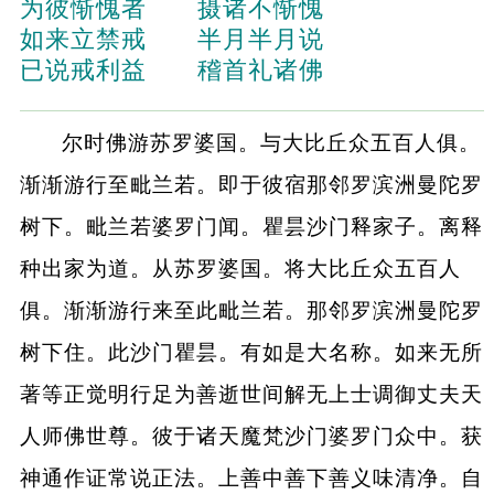
为彼惭愧者 摄诸不惭愧
如来立禁戒 半月半月说
已说戒利益 稽首礼诸佛
尔时佛游苏罗婆国。与大比丘众五百人俱。
渐渐游行至毗兰若。即于彼宿那邻罗滨洲曼陀罗
树下。毗兰若婆罗门闻。瞿昙沙门释家子。离释
种出家为道。从苏罗婆国。将大比丘众五百人
俱。渐渐游行来至此毗兰若。那邻罗滨洲曼陀罗
树下住。此沙门瞿昙。有如是大名称。如来无所
著等正觉明行足为善逝世间解无上士调御丈夫天
人师佛世尊。彼于诸天魔梵沙门婆罗门众中。获
神通作证常说正法。上善中善下善义味清净。自