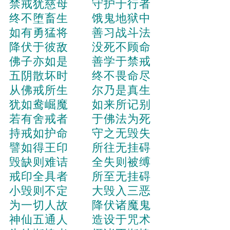
禁戒犹慈母 守护于行者
终不堕畜生 饿鬼地狱中
如有勇猛将 善习战斗法
降伏于彼敌 没死不顾命
佛子亦如是 善学于禁戒
五阴散坏时 终不畏命尽
从佛戒所生 尔乃是真生
犹如鸯崛魔 如来所记别
若有舍戒者 于佛法为死
持戒如护命 守之无毁失
譬如得王印 所往无挂碍
毁缺则难诘 全失则被缚
戒印全具者 所至无挂碍
小毁则不定 大毁入三恶
为一切人故 降伏诸魔鬼
神仙五通人 造设于咒术