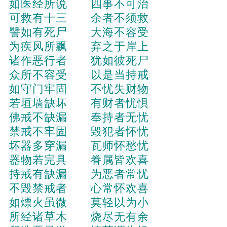
如医经所说 四事不可治
可救有十三 余者不须救
譬如有死尸 大海不容受
为疾风所飘 弃之于岸上
诸作恶行者 犹如彼死尸
众所不容受 以是当持戒
如守门牢固 不忧失财物
若垣墙缺坏 有财者忧惧
佛戒不缺漏 奉持者无忧
禁戒不牢固 毁犯者怀忧
坏器多穿漏 瓦师怀愁忧
器物若完具 眷属皆欢喜
持戒有缺漏 为恶者常忧
不毁禁戒者 心常怀欢喜
如熛火虽微 莫轻以为小
所经诸草木 烧尽无有余