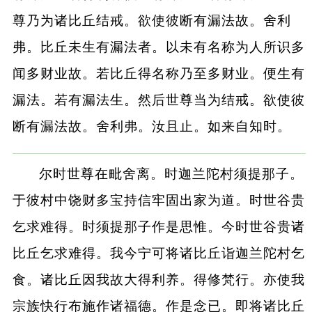
尊乃为诸比丘结戒。欲使彼断有漏法故。舍利
弗。比丘未生有漏法者。以未有名称为人所识多
闻多财业故。若比丘得名称乃至多财业。便生有
漏法。若有漏法生。然后世尊当为结戒。欲使彼
断有漏法故。舍利弗。汝且止。如来自知时。
尔时世尊在毗舍离。时迦兰陀村须提那子。
于彼村中饶财多宝持信牢固出家为道。时世谷贵
乞求难得。时须提那子作是思惟。今时世谷贵诸
比丘乞求难得。我今宁可将诸比丘诣迦兰陀村乞
食。诸比丘因我故大得利养。得修梵行。亦使我
宗族快行布施作诸福德。作是念已。即将诸比丘