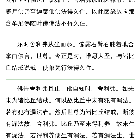
婆尸佛乃至迦葉佛佛法得久住。以此因缘故拘那
含牟尼佛随叶佛佛法不得久住。
尔时舍利弗从坐而起。偏露右臂右膝着地合
掌白佛言。世尊。今正是时。唯愿大圣。与诸比
丘结戒说戒。使修梵行法得久住。
佛告舍利弗且止。佛自知时。舍利弗。如来
未为诸比丘结戒。何以故比丘中未有犯有漏法。
若有犯有漏法者。然后世尊为诸比丘结戒。断彼
有漏法故。舍利弗。比丘乃至未得利养。故未生
有漏法。若得利养便生有漏法。若有漏法生。世