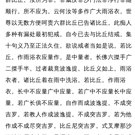
顺行。所不应为。云何汝等多作广大雨浴衣。世
尊以无数方便呵责六群比丘已告诸比丘。此痴人
多种有漏处最初犯戒。自今已去与比丘结戒。集
十句义乃至正法久住。欲说戒者当如是说。若比
丘。作雨浴衣应量作。是中量者。长佛六搩手广
二搩手半。过者裁竟波逸提。比丘义如上。雨浴
衣者。诸比丘着在雨中洗浴。若比丘。作雨浴
衣。长中不应量广中应量。若广中不应量长中应
量。若广长俱不应量。自作而成波逸提。不成突
吉罗。若教人作成波逸提。不成突吉罗。若为他
作成不成尽突吉罗。比丘尼突吉罗。式叉摩那沙