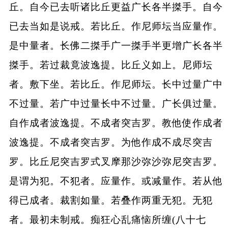
丘。自今已去听诸比丘更益广长各半搩手。自今
已去当如是说戒。若比丘。作尼师坛当应量作。
是中量者。长佛二搩手广一搩手半更增广长各半
搩手。若过裁竟波逸提。比丘义如上。尼师坛
者。敷下坐。若比丘。作尼师坛。长中过量广中
不过量。若广中过量长中不过量。广长俱过量。
自作成者波逸提。不成者突吉罗。教他使作成者
波逸提。不成者突吉罗。为他作成不成尽突吉
罗。比丘尼突吉罗式叉摩那沙弥沙弥尼突吉罗。
是谓为犯。不犯者。应量作。或减量作。若从他
得已成者。裁割如量。若叠作两重无犯。无犯
者。最初未制戒。痴狂心乱痛恼所缠(八十七