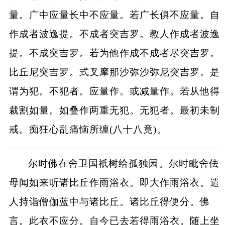
量。广中应量长中不应量。若广长俱不应量。自
作成者波逸提。不成者突吉罗。教人作成者波逸
提。不成突吉罗。若为他作成不成者尽突吉罗。
比丘尼突吉罗。式叉摩那沙弥沙弥尼突吉罗。是
谓为犯。不犯者。应量作。或减量作。若从他得
裁割如量。如叠作两重无犯。无犯者。最初未制
戒。痴狂心乱痛恼所缠(八十八竟)。
尔时佛在舍卫国祇树给孤独园。尔时毗舍佉
母闻如来听诸比丘作雨浴衣。即大作雨浴衣。遣
人持诣僧伽蓝中与诸比丘。诸比丘得便分。佛
言。此衣不应分。自今已去若得雨浴衣。随上坐