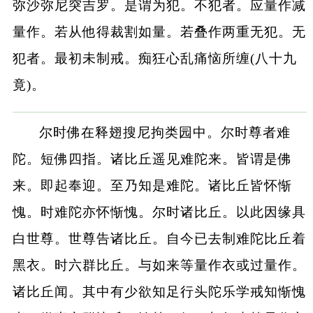
弥沙弥尼突吉罗。是谓为犯。不犯者。应量作减
量作。若从他得裁割如量。若叠作两重无犯。无
犯者。最初未制戒。痴狂心乱痛恼所缠(八十九
竟)。
尔时佛在释翅搜尼拘类园中。尔时尊者难
陀。短佛四指。诸比丘遥见难陀来。皆谓是佛
来。即起奉迎。至乃知是难陀。诸比丘皆怀惭
愧。时难陀亦怀惭愧。尔时诸比丘。以此因缘具
白世尊。世尊告诸比丘。自今已去制难陀比丘着
黑衣。时六群比丘。与如来等量作衣或过量作。
诸比丘闻。其中有少欲知足行头陀乐学戒知惭愧