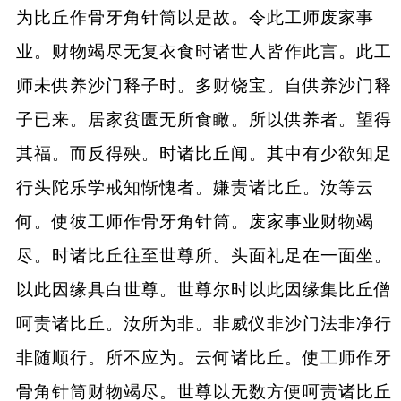
为比丘作骨牙角针筒以是故。令此工师废家事
业。财物竭尽无复衣食时诸世人皆作此言。此工
师未供养沙门释子时。多财饶宝。自供养沙门释
子已来。居家贫匮无所食瞰。所以供养者。望得
其福。而反得殃。时诸比丘闻。其中有少欲知足
行头陀乐学戒知惭愧者。嫌责诸比丘。汝等云
何。使彼工师作骨牙角针筒。废家事业财物竭
尽。时诸比丘往至世尊所。头面礼足在一面坐。
以此因缘具白世尊。世尊尔时以此因缘集比丘僧
呵责诸比丘。汝所为非。非威仪非沙门法非净行
非随顺行。所不应为。云何诸比丘。使工师作牙
骨角针筒财物竭尽。世尊以无数方便呵责诸比丘