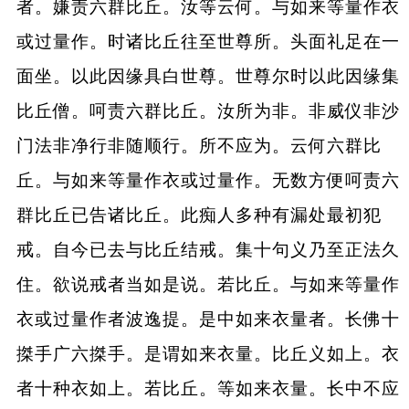
者。嫌责六群比丘。汝等云何。与如来等量作衣
或过量作。时诸比丘往至世尊所。头面礼足在一
面坐。以此因缘具白世尊。世尊尔时以此因缘集
比丘僧。呵责六群比丘。汝所为非。非威仪非沙
门法非净行非随顺行。所不应为。云何六群比
丘。与如来等量作衣或过量作。无数方便呵责六
群比丘已告诸比丘。此痴人多种有漏处最初犯
戒。自今已去与比丘结戒。集十句义乃至正法久
住。欲说戒者当如是说。若比丘。与如来等量作
衣或过量作者波逸提。是中如来衣量者。长佛十
搩手广六搩手。是谓如来衣量。比丘义如上。衣
者十种衣如上。若比丘。等如来衣量。长中不应