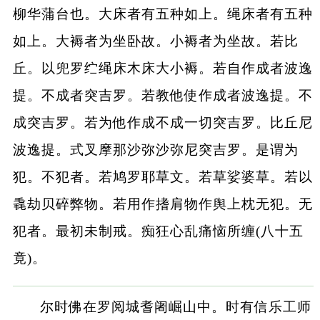
柳华蒲台也。大床者有五种如上。绳床者有五种
如上。大褥者为坐卧故。小褥者为坐故。若比
丘。以兜罗纻绳床木床大小褥。若自作成者波逸
提。不成者突吉罗。若教他使作成者波逸提。不
成突吉罗。若为他作成不成一切突吉罗。比丘尼
波逸提。式叉摩那沙弥沙弥尼突吉罗。是谓为
犯。不犯者。若鸠罗耶草文。若草娑婆草。若以
毳劫贝碎弊物。若用作搘肩物作舆上枕无犯。无
犯者。最初未制戒。痴狂心乱痛恼所缠(八十五
竟)。
尔时佛在罗阅城耆阇崛山中。时有信乐工师