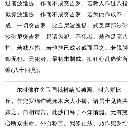
过者波逸提。作而不成突吉罗。若教人作过八指
截竟波逸提。作而不成突吉罗。若为他作成不
成。一切突吉罗。比丘尼波逸提。式叉摩那沙弥
沙弥尼突吉罗。是谓为犯。不犯者。若作足高八
指。若减八指。若他施已成者截而用之。若脱脚
却无犯。无犯者。最初未制戒。痴狂心乱痛恼所
缠(八十四竟)。
尔时佛在舍卫国祇树给孤独园。时六群比
丘。作兜罗绵纻绳床木床大小褥。诸居士见皆共
嫌之。自相谓言。此沙门释子不知惭愧。无有慈
心断众生命。外自称言。我修正法。乃作兜罗纻