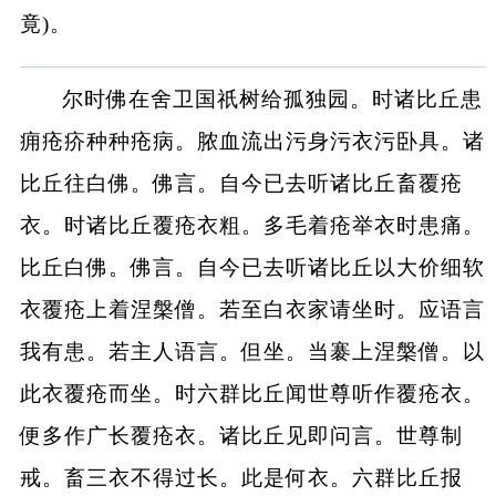
竟)。
尔时佛在舍卫国祇树给孤独园。时诸比丘患
痈疮疥种种疮病。脓血流出污身污衣污卧具。诸
比丘往白佛。佛言。自今已去听诸比丘畜覆疮
衣。时诸比丘覆疮衣粗。多毛着疮举衣时患痛。
比丘白佛。佛言。自今已去听诸比丘以大价细软
衣覆疮上着涅槃僧。若至白衣家请坐时。应语言
我有患。若主人语言。但坐。当褰上涅槃僧。以
此衣覆疮而坐。时六群比丘闻世尊听作覆疮衣。
便多作广长覆疮衣。诸比丘见即问言。世尊制
戒。畜三衣不得过长。此是何衣。六群比丘报