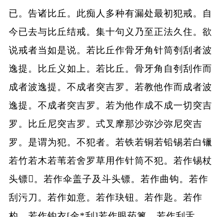
已。告诸比丘。此痴人多种有漏处最初犯戒。自
今已去与比丘结戒。集十句义乃至正法久住。欲
说戒者当如是说。若比丘作骨牙角针筒刳刮者波
逸提。比丘义如上。若比丘。骨牙角自刳刮作而
成者波逸提。不成者突吉罗。若教他作而成者波
逸提。不成者突吉罗。若为他作成不成一切突吉
罗。比丘尼突吉罗。式叉摩那沙弥沙弥尼突吉
罗。是谓为犯。不犯者。若铁若铜若铅锡若白镴
若竹若木若苇若舍罗草用作针筒不犯。若作锡杖
头镖𨰭。若作伞盖子及斗头镖。若作曲钩。若作
刮污刀。若作如意。若作玦钮。若作匙。若作
杓。若作钩衣[金*刮]若作眼药篦。若作刮舌