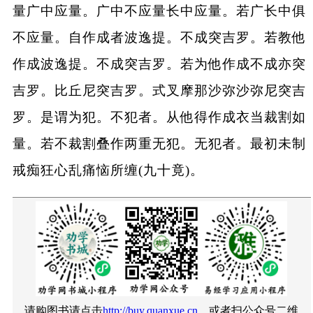
量广中应量。广中不应量长中应量。若广长中俱
不应量。自作成者波逸提。不成突吉罗。若教他
作成波逸提。不成突吉罗。若为他作成不成亦突
吉罗。比丘尼突吉罗。式叉摩那沙弥沙弥尼突吉
罗。是谓为犯。不犯者。从他得作成衣当裁割如
量。若不裁割叠作两重无犯。无犯者。最初未制
戒痴狂心乱痛恼所缠(九十竟)。
请购图书请点击
http://buy.quanxue.cn
、或者扫公众号二维