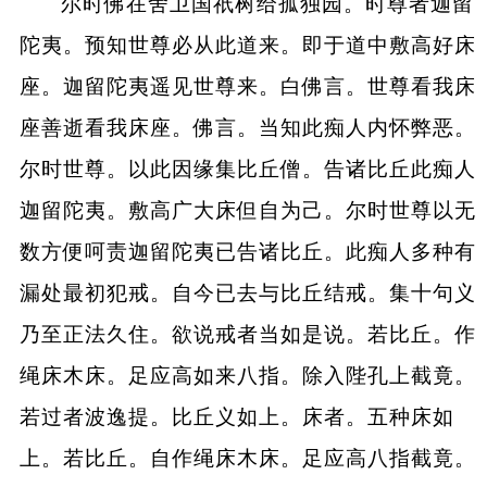
尔时佛在舍卫国祇树给孤独园。时尊者迦留
陀夷。预知世尊必从此道来。即于道中敷高好床
座。迦留陀夷遥见世尊来。白佛言。世尊看我床
座善逝看我床座。佛言。当知此痴人内怀弊恶。
尔时世尊。以此因缘集比丘僧。告诸比丘此痴人
迦留陀夷。敷高广大床但自为己。尔时世尊以无
数方便呵责迦留陀夷已告诸比丘。此痴人多种有
漏处最初犯戒。自今已去与比丘结戒。集十句义
乃至正法久住。欲说戒者当如是说。若比丘。作
绳床木床。足应高如来八指。除入陛孔上截竟。
若过者波逸提。比丘义如上。床者。五种床如
上。若比丘。自作绳床木床。足应高八指截竟。