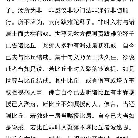
子。汝所为非。非威仪非沙门法非净行非随顺
行。所不应为。云何跋难陀释子。非时入村与诸
居士而共樗蒱戏。世尊无数方便呵责跋难陀释子
已告诸比丘。此痴人多种有漏处最初犯戒。自今
已去与比丘结戒。集十句义乃至正法久住。欲说
戒者当如是说。若比丘非时入聚落波逸提。如是
世尊与比丘结戒。其中比丘。或有僧事或塔寺事
或瞻视病人事。佛言自今已去听诸比丘有事缘嘱
授已入聚落。诸比丘不知嘱授何人。佛言。当还
嘱比丘。若独处一房当嘱授比房。自今已去当如
是说戒。若比丘非时入聚落不嘱比丘者波逸提。