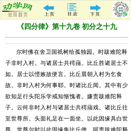
《四分律》第十九卷 初分之十九
尔时佛在舍卫国祇树给孤独园。时跋难陀释
子非时入村。与诸居士共樗蒱。比丘胜诸居士不
如。居士以悭嫉故便言。比丘晨朝入村为乞食
故。非时入村为何事耶。时诸比丘闻。其中有少
欲知足行头陀乐学戒知惭愧者。嫌责跋难陀释
子。云何非时入村与诸居士共樗蒱戏。诸比丘往
至世尊所。头面礼足在一面坐。以此因缘具白世
尊。世尊尔时以此因缘集比丘僧。呵责跋难陀释