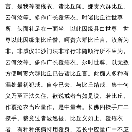
言。是我等覆疮衣。诸比丘闻。嫌责六群比丘。
云何汝等。多作广长覆疮衣。时诸比丘往世尊
所。头面礼足在一面坐。以此因缘具白世尊。世
尊以此因缘集比丘僧。呵责六群比丘言。汝所为
非。非威仪非沙门法非净行非随顺行所不应为。
云何汝等。多作广长覆疮衣。尔时世尊。以无数
方便呵责六群比丘已告诸比丘言。此痴人多种有
漏处最初犯戒。自今已去。与比丘结戒。集十句
义乃至正法久住。欲说戒者当如是说。若比丘。
作覆疮衣当应量作。是中量者。长佛四搩手广二
搩手。裁竟过者波逸提。比丘义如上。覆疮衣
者。有种种疮病持用覆身。若长中应量广中不应