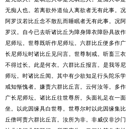
无痴人也。若离欲外道仙人离欲者无有此事。况
阿罗汉若比丘念不散乱而睡眠者无有此事。况阿
罗汉。自今已去听诸比丘为障身障衣障卧具故作
尼师坛。世尊既听作尼师坛。六群比丘便多作广
长尼师坛时诸比丘见问言。世尊制戒。听畜三衣
不得过长。此是何衣。六群比丘报言。是我等尼
师坛。时诸比丘闻。其中有少欲知足行头陀乐学
戒知惭愧者。嫌责六群比丘言。云何汝等。多作
广长尼师坛。诸比丘往世尊所。头面礼足在一面
坐。以此因缘具白世尊。世尊尔时以此因缘集比
丘僧呵责六群比丘言。汝所为非。非威仪非沙门