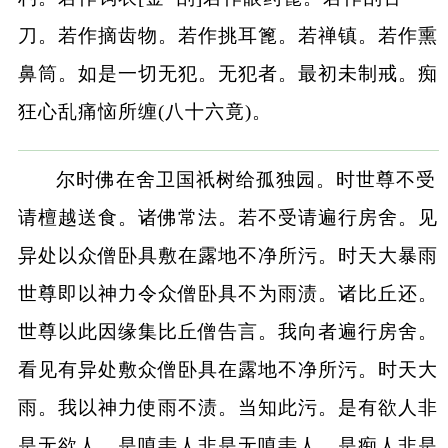
刀。若作摘齿物。若作挑耳篦。若禅镇。若作熏
鼻筒。如是一切无犯。无犯者。最初未制戒。痴
狂心乱痛恼所缠(八十六竟)。
尔时佛在舍卫国祇树给孤独园。时世尊不受
请檀越送食。诸佛常法。若不受请遍行房舍。见
异处以众僧卧具敷在露地不净所污。时天大暴雨
世尊即以神力令众僧卧具不为雨渍。诸比丘还。
世尊以此因缘集比丘僧告言。我向者遍行房舍。
看见有异处敷众僧卧具在露地不净所污。时天大
雨。我以神力使雨不渍。当知此污。是有欲人非
是无欲人。是嗔恚人非是无嗔恚人。是痴人非是