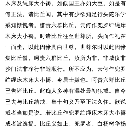
木床及绳床大小褥。如似国王亦如大臣。如是有
何正法。诸比丘闻。其中有少欲知足行头陀乐学
戒知惭愧者。嫌责六群比丘。云何作兜罗纻绳床
木床大小褥。时诸比丘往至世尊所。头面作礼在
一面坐。以此因缘具白世尊。世尊尔时以此因缘
集比丘僧。呵责六群比丘。汝所为非。非威仪非
沙门法非净行非随顺行。所不应为。云何作兜罗
纻绳床木床大小褥。令居士嫌也。呵责六群比丘
已告诸比丘。此痴人多种有漏处最初犯戒。自今
已去与比丘结戒。集十句义乃至正法久住。欲说
戒者当如是说。若比丘作兜罗纻绳床木床大小褥
成者波逸提。比丘义如上。兜罗者。白杨树华杨