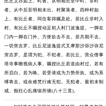
比丘义亦如上。时者。从明相出至中时。非时
者。从中后至明相未出。村聚落者。四种村如
上。有比丘者。同住客得嘱及处。若比丘非时入
村。有比丘不嘱授动足初入村门波逸提。一脚在
门内一脚在门外。方便欲去不去。若共期不去。
一切突吉罗。比丘尼波逸提式叉摩那沙弥沙弥尼
突吉罗。是谓为犯。不犯者。若比丘。营众僧事
塔寺事瞻视病人事。嘱授比丘若道由村过。若有
所启白。若为唤。若受请或为力势所执。或为系
缚将去。或命难梵行难无犯。无犯者。最初未制
戒。痴狂心乱痛恼所缠(八十三竟)。