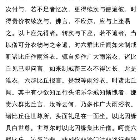
次付与。若不足者忆次。更得续次与使遍彼。时
得贵价衣续次与。佛言。不应尔。应与上座易
之。以上座先得者。转次与下座。若不遍者。当
以僧可分衣物与之令遍。时六群比丘闻如来制戒
听诸比丘作雨浴衣。辄自多作广大雨浴衣。诸比
丘见已即问言。如来制戒畜三衣不得过长。此是
谁衣。六群比丘报言。是我等雨浴衣。时诸比丘
闻。其中有少欲知足行头陀乐学戒知惭愧者。嫌
责六群比丘言。汝等云何。乃多作广大雨浴衣。
诸比丘往世尊所。头面礼足在一面坐。以此因缘
具白世尊。世尊尔时以此因缘集比丘僧。呵责六
群比丘。汝所为非。非威仪非沙门法非净行非随