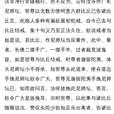
法非净行非随顺行。所不应为。云何汝等作广长
尼师坛。世尊以无数方便呵责六群比丘已告诸比
丘言。此痴人多种有漏处最初犯戒。自今已去与
比丘结戒。集十句义乃至正法久住。欲说戒者当
如是说。若比丘。作尼师坛当应量作。此中。量
者。长佛二搩手广。一搩手半。过者裁竟波逸
提。如是世尊与比丘结戒。时尊者迦留陀夷。体
大尼师坛小不得坐。知世尊从此道来。便在道边
手挽尼师坛欲令广大。世尊见迦留陀夷手挽尼师
坛已。知而故问言。汝何故挽此尼师坛。答言。
欲令广大是故挽耳。尔时世尊。以此事与诸比丘
随顺说法。赞叹头陀少欲知足乐出离者。告诸比