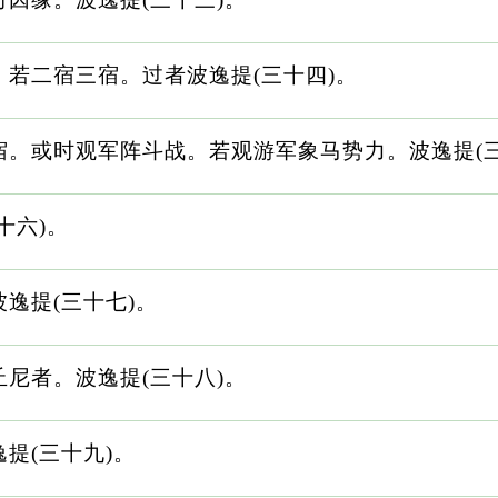
若二宿三宿。过者波逸提(三十四)。
。或时观军阵斗战。若观游军象马势力。波逸提(三
十六)。
逸提(三十七)。
尼者。波逸提(三十八)。
提(三十九)。