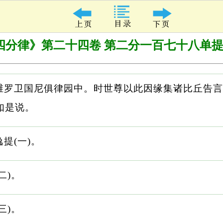
四分律》第二十四卷 第二分一百七十八单
维罗卫国尼俱律园中。时世尊以此因缘集诸比丘告言
如是说。
提(一)。
二)。
三)。