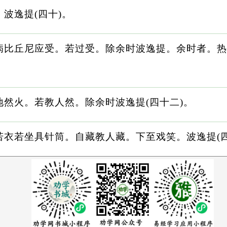
波逸提(四十)。
病比丘尼应受。若过受。除余时波逸提。余时者。热
然火。若教人然。除余时波逸提(四十二)。
衣若坐具针筒。自藏教人藏。下至戏笑。波逸提(四