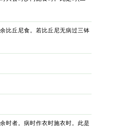
余比丘尼食。若比丘尼无病过三钵
余时者。病时作衣时施衣时。此是