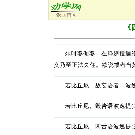
《
尔时婆伽婆。在释翅搜迦
义乃至正法久住。欲说戒者当
若比丘尼。故妄语者。波逸
若比丘尼。毁呰语波逸提(
若比丘尼。两舌语波逸提(