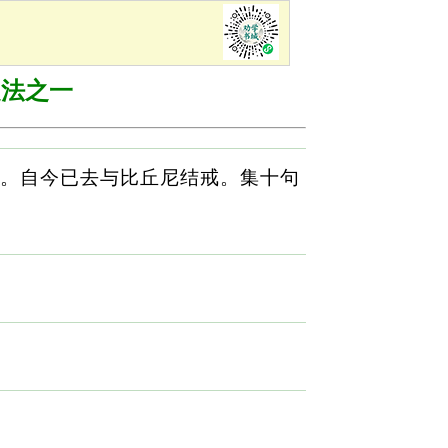
提法之一
。自今已去与比丘尼结戒。集十句