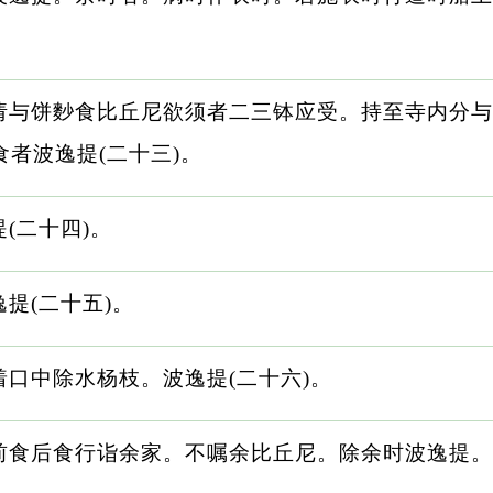
请与饼麨食比丘尼欲须者二三钵应受。持至寺内分与
者波逸提(二十三)。
(二十四)。
提(二十五)。
口中除水杨枝。波逸提(二十六)。
前食后食行诣余家。不嘱余比丘尼。除余时波逸提。