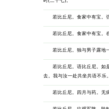
时(二十七)。
若比丘尼。食家中有宝。强
若比丘尼。食家中有宝。在
若比丘尼。独与男子露地一
若比丘尼。语比丘尼。如
去。我与汝一处共坐共语不乐
若比丘尼。四月与药。无
若比丘尼。往观军阵。除时