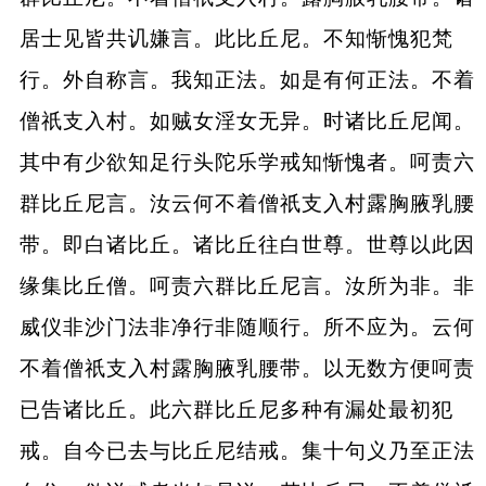
居士见皆共讥嫌言。此比丘尼。不知惭愧犯梵
行。外自称言。我知正法。如是有何正法。不着
僧祇支入村。如贼女淫女无异。时诸比丘尼闻。
其中有少欲知足行头陀乐学戒知惭愧者。呵责六
群比丘尼言。汝云何不着僧祇支入村露胸腋乳腰
带。即白诸比丘。诸比丘往白世尊。世尊以此因
缘集比丘僧。呵责六群比丘尼言。汝所为非。非
威仪非沙门法非净行非随顺行。所不应为。云何
不着僧祇支入村露胸腋乳腰带。以无数方便呵责
已告诸比丘。此六群比丘尼多种有漏处最初犯
戒。自今已去与比丘尼结戒。集十句义乃至正法