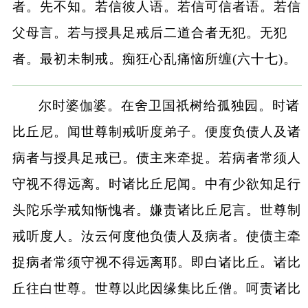
者。先不知。若信彼人语。若信可信者语。若信
父母言。若与授具足戒后二道合者无犯。无犯
者。最初未制戒。痴狂心乱痛恼所缠(六十七)。
尔时婆伽婆。在舍卫国祇树给孤独园。时诸
比丘尼。闻世尊制戒听度弟子。便度负债人及诸
病者与授具足戒已。债主来牵捉。若病者常须人
守视不得远离。时诸比丘尼闻。中有少欲知足行
头陀乐学戒知惭愧者。嫌责诸比丘尼言。世尊制
戒听度人。汝云何度他负债人及病者。使债主牵
捉病者常须守视不得远离耶。即白诸比丘。诸比
丘往白世尊。世尊以此因缘集比丘僧。呵责诸比