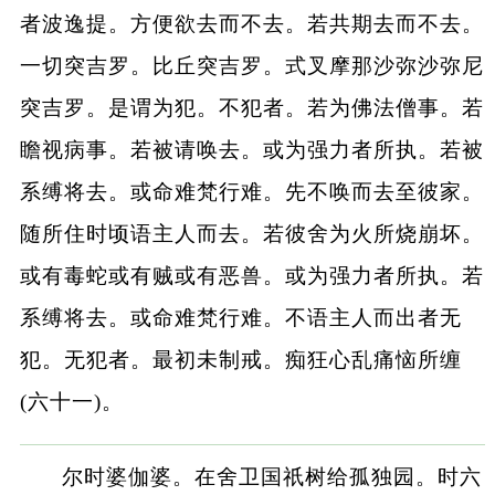
者波逸提。方便欲去而不去。若共期去而不去。
一切突吉罗。比丘突吉罗。式叉摩那沙弥沙弥尼
突吉罗。是谓为犯。不犯者。若为佛法僧事。若
瞻视病事。若被请唤去。或为强力者所执。若被
系缚将去。或命难梵行难。先不唤而去至彼家。
随所住时顷语主人而去。若彼舍为火所烧崩坏。
或有毒蛇或有贼或有恶兽。或为强力者所执。若
系缚将去。或命难梵行难。不语主人而出者无
犯。无犯者。最初未制戒。痴狂心乱痛恼所缠
(六十一)。
尔时婆伽婆。在舍卫国祇树给孤独园。时六