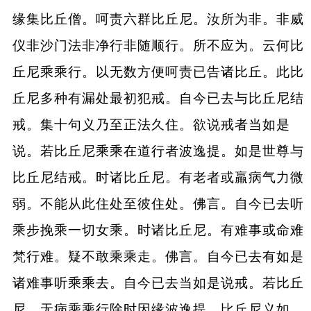
缘集比丘僧。呵责六群比丘尼。汝所为非。非威
仪非沙门法非净行非随顺行。所不应为。云何比
丘尼乘乘行。以无数方便呵责已告诸比丘。此比
丘尼多种有漏处最初犯戒。自今已去与比丘尼结
戒。集十句义乃至正法久住。欲说戒者当如是
说。若比丘尼乘乘在道行者波逸提。如是世尊与
比丘尼结戒。时诸比丘尼。有老者或羸病气力微
弱。不能从此住处至彼住处。佛言。自今已去听
乘步挽乘一切女乘。时诸比丘尼。有难事或命难
梵行难。疑不敢乘乘走。佛言。自今已去有如是
诸难事听乘乘去。自今已去当如是说戒。若比丘
尼。无病乘乘行除时因缘波逸提。比丘尼义如