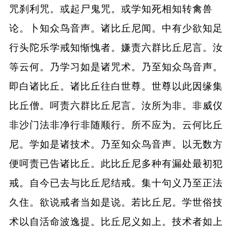
咒刹利咒。或起尸鬼咒。或学知死相知转禽兽
论。卜知众鸟音声。诸比丘尼闻。中有少欲知足
行头陀乐学戒知惭愧者。嫌责六群比丘尼言。汝
等云何。乃学习如是诸咒术。乃至知众鸟音声。
即白诸比丘。诸比丘往白世尊。世尊以此因缘集
比丘僧。呵责六群比丘尼言。汝所为非。非威仪
非沙门法非净行非随顺行。所不应为。云何比丘
尼。学如是诸技术。乃至知众鸟音声。以无数方
便呵责已告诸比丘。此比丘尼多种有漏处最初犯
戒。自今已去与比丘尼结戒。集十句义乃至正法
久住。欲说戒者当如是说。若比丘尼。学世俗技
术以自活命波逸提。比丘尼义如上。技术者如上