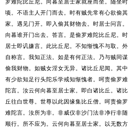
罗难陀比丘尼。向暮至居士家就座而坐。随坐时
顷。不语主人开门而去。时有贼先常有心欲偷其
家。遇见门开。即入偷其财物去。时居士问言。
向暮谁开门出去。答言。是偷罗难陀比丘尼。时
居士即讥嫌言。此比丘尼。不知惭愧不与取。外
自称言。我知正法。如是有何正法。乃与贼同谋
偷我财物。如贼女淫女无异。诸比丘尼闻。其中
有少欲知足行头陀乐学戒知惭愧者。呵责偷罗难
陀言。汝云何向暮至居士家。即白诸比丘。诸比
丘往白世尊。世尊以此因缘集比丘僧。呵责偷罗
难陀言。汝所为非。非威仪非沙门法非净行非随
顺行。所不应为。云何向暮至居士家。以无数方