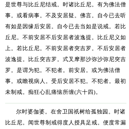
是世尊与比丘尼结戒。时诸比丘尼。有为佛法僧
事。或看病事。不及安居疑。佛言。自今已去听
有如是因缘后安居。自今已去当如是说戒。若比
丘尼。不前安居不后安居者波逸提。比丘尼义如
上。若比丘尼。不前安居者突吉罗。不后安居者
波逸提。比丘突吉罗。式叉摩那沙弥沙弥尼突吉
罗。是谓为犯。不犯者。前安居。或为佛法僧
事。或瞻视病人。受后安居不犯。不犯者。最初
未制戒。痴狂心乱痛恼所缠(六十四)。
尔时婆伽婆。在舍卫国祇树给孤独园。时诸
比丘尼。闻世尊制戒得度人授具足戒。便度常漏