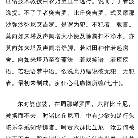
世俗技术教授白衣乃至宜出远行。说而了了者波
逸提。不了了者突吉罗。比丘突吉罗。式叉摩那
沙弥沙弥尼突吉罗。是谓为犯。不犯者。教言。
莫向如来塔及声闻塔大小便及除粪扫不净水。亦
莫向如来塔及声闻塔舒脚。若耕田种作若起房
舍。向如来塔乃至受斋法。若戏笑语。若疾疾
语。若独语梦中语。欲说此乃错说彼无犯。无犯
者。最初未制戒。痴狂心乱痛恼所缠(七十)。
尔时婆伽婆。在周那絺罗国。六群比丘尼。
被摈而不去。时诸比丘尼闻。中有少欲知足行头
陀乐学戒知惭愧者。呵责六群比丘尼。汝云何被