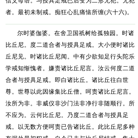
信父母语。与授具足戒已后变为二形无犯。无犯
者。最初未制戒。痴狂心乱痛恼所缠(六十六)。
尔时婆伽婆。在舍卫国祇树给孤独园。时诸
比丘尼。度二道合者与授具足戒。大小便时诸比
丘尼见。时诸比丘尼闻。中有少欲知足行头陀乐
学戒知惭愧者。嫌责诸比丘尼言。汝云何度二道
合者与授具足戒。即白诸比丘。诸比丘往白世
尊。世尊以此因缘集比丘僧。呵责诸比丘尼言。
汝所为非。非威仪非沙门法非净行非随顺行。所
不应为。云何比丘尼。乃度二道合者与授具足
戒。以无数方便呵责已告诸比丘。此比丘尼多种