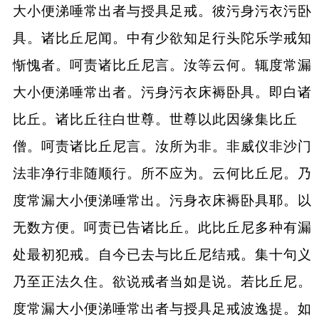
大小便涕唾常出者与授具足戒。彼污身污衣污卧
具。诸比丘尼闻。中有少欲知足行头陀乐学戒知
惭愧者。呵责诸比丘尼言。汝等云何。辄度常漏
大小便涕唾常出者。污身污衣床褥卧具。即白诸
比丘。诸比丘往白世尊。世尊以此因缘集比丘
僧。呵责诸比丘尼言。汝所为非。非威仪非沙门
法非净行非随顺行。所不应为。云何比丘尼。乃
度常漏大小便涕唾常出。污身衣床褥卧具耶。以
无数方便。呵责已告诸比丘。此比丘尼多种有漏
处最初犯戒。自今已去与比丘尼结戒。集十句义
乃至正法久住。欲说戒者当如是说。若比丘尼。
度常漏大小便涕唾常出者与授具足戒波逸提。如