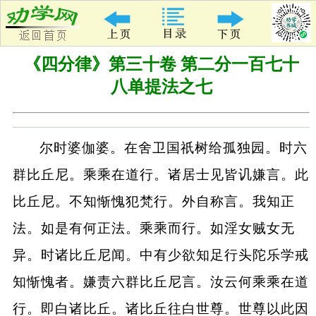
《四分律》第三十卷 第二分一百七十
八单提法之七
尔时婆伽婆。在舍卫国祇树给孤独园。时六
群比丘尼。乘乘在道行。诸居士见皆讥嫌言。此
比丘尼。不知惭愧犯梵行。外自称言。我知正
法。如是有何正法。乘乘而行。如淫女贼女无
异。时诸比丘尼闻。中有少欲知足行头陀乐学戒
知惭愧者。嫌责六群比丘尼言。汝云何乘乘在道
行。即白诸比丘。诸比丘往白世尊。世尊以此因