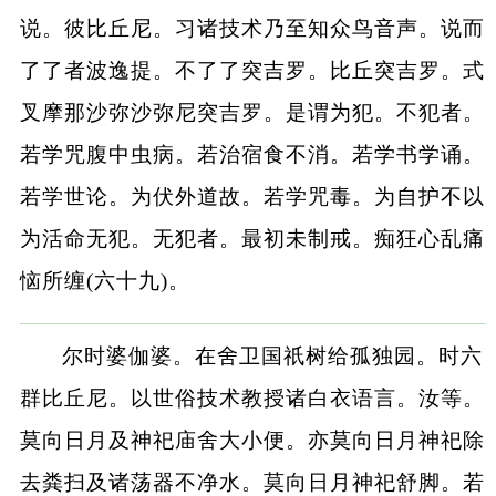
说。彼比丘尼。习诸技术乃至知众鸟音声。说而
了了者波逸提。不了了突吉罗。比丘突吉罗。式
叉摩那沙弥沙弥尼突吉罗。是谓为犯。不犯者。
若学咒腹中虫病。若治宿食不消。若学书学诵。
若学世论。为伏外道故。若学咒毒。为自护不以
为活命无犯。无犯者。最初未制戒。痴狂心乱痛
恼所缠(六十九)。
尔时婆伽婆。在舍卫国祇树给孤独园。时六
群比丘尼。以世俗技术教授诸白衣语言。汝等。
莫向日月及神祀庙舍大小便。亦莫向日月神祀除
去粪扫及诸荡器不净水。莫向日月神祀舒脚。若