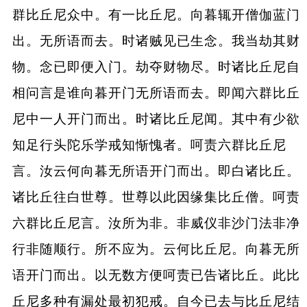
群比丘尼众中。有一比丘尼。向暮辄开僧伽蓝门
出。无所语而去。时诸贼见已生念。我当劫其财
物。念已即便入门。劫夺财物尽。时诸比丘尼自
相问言是谁向暮开门无所语而去。即闻六群比丘
尼中一人开门而出。时诸比丘尼闻。其中有少欲
知足行头陀乐学戒知惭愧者。呵责六群比丘尼
言。汝云何向暮无所语开门而出。即白诸比丘。
诸比丘往白世尊。世尊以此因缘集比丘僧。呵责
六群比丘尼言。汝所为非。非威仪非沙门法非净
行非随顺行。所不应为。云何比丘尼。向暮无所
语开门而出。以无数方便呵责已告诸比丘。此比
丘尼多种有漏处最初犯戒。自今已去与比丘尼结