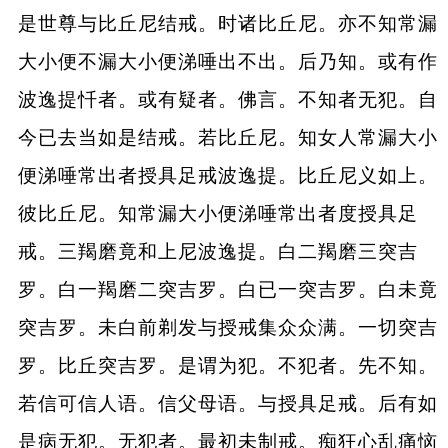
是世尊与比丘尼结戒。时诸比丘尼。亦不知常漏
大小便不漏大小便涕唾出不出。后乃知。或有作
波逸提忏者。或有疑者。佛言。不知者无犯。自
今已去当如是结戒。若比丘尼。知女人常漏大小
便涕唾常出者授具足戒波逸提。比丘尼义如上。
彼比丘尼。知常漏大小便涕唾常出者度授具足
戒。三羯磨竟和上尼波逸提。白二羯磨三突吉
罗。白一羯磨二突吉罗。白已一突吉罗。白未竟
突吉罗。未白前剃发与授戒集众众满。一切突吉
罗。比丘突吉罗。是谓为犯。不犯者。先不知。
若信可信人语。信父母语。与授具足戒。后有如
是病无犯。无犯者。最初未制戒。痴狂心乱痛恼