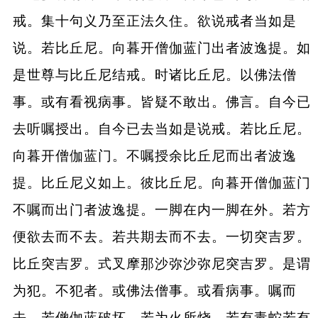
戒。集十句义乃至正法久住。欲说戒者当如是
说。若比丘尼。向暮开僧伽蓝门出者波逸提。如
是世尊与比丘尼结戒。时诸比丘尼。以佛法僧
事。或有看视病事。皆疑不敢出。佛言。自今已
去听嘱授出。自今已去当如是说戒。若比丘尼。
向暮开僧伽蓝门。不嘱授余比丘尼而出者波逸
提。比丘尼义如上。彼比丘尼。向暮开僧伽蓝门
不嘱而出门者波逸提。一脚在内一脚在外。若方
便欲去而不去。若共期去而不去。一切突吉罗。
比丘突吉罗。式叉摩那沙弥沙弥尼突吉罗。是谓
为犯。不犯者。或佛法僧事。或看病事。嘱而
去。若僧伽蓝破坏。若为火所烧。若有毒蛇若有