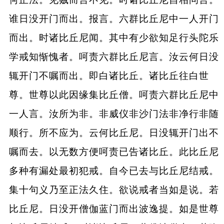
谁日没开门而出。报言。六群比丘尼中一人开门
而出。时诸比丘尼闻。其中有少欲知足行头陀乐
学戒知惭愧者。呵责六群比丘尼言。汝云何日没
辄开门不嘱而出。即白诸比丘。诸比丘往白世
尊。世尊以此因缘集比丘僧。呵责六群比丘尼中
一人言。汝所为非。非威仪非沙门法非净行非随
顺行。所不应为。云何比丘尼。日没辄开门出不
嘱而去。以无数方便呵责已告诸比丘。此比丘尼
多种有漏处最初犯戒。自今已去与比丘尼结戒。
集十句义乃至正法久住。欲说戒者当如是说。若
比丘尼。日没开僧伽蓝门而出波逸提。如是世尊