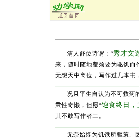
秀才文
清人舒位诗谓：“
来，随时随地都须要为驱饥而
无想天中离位，写作过几本书
况且平生自认为不可救药
饱食终日，
秉性奇懒，但愿“
其不敢写作者二。
无奈始终为饥饿所驱策。