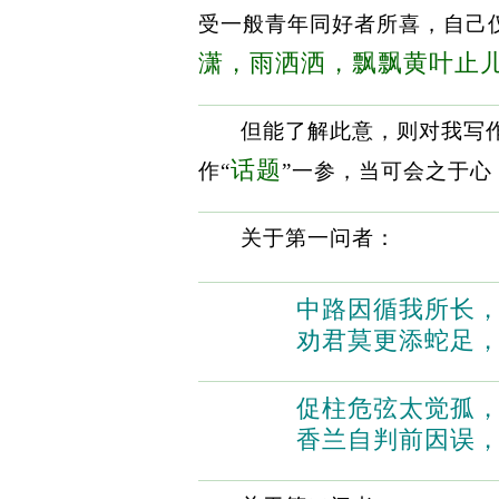
受一般青年同好者所喜，自己
潇，雨洒洒，飘飘黄叶止
但能了解此意，则对我写
话题
作“
”一参，当可会之于心
关于第一问者：
中路因循我所长
劝君莫更添蛇足
促柱危弦太觉孤
香兰自判前因误