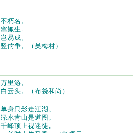
全不朽名。
壁窜鲰生。
仙岂易成。
与竖儒争。（吴梅村）
身万里游。
路白云头。（布袋和尚）
，单身只影走江湖。
，绿水青山是道图。
，千峰顶上视迷徒。