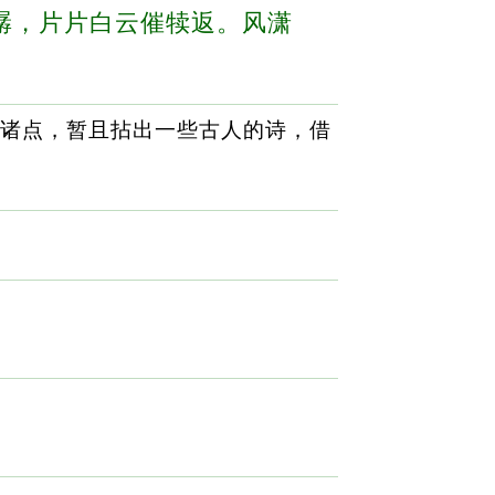
潺，片片白云催犊返。风潇
诸点，暂且拈出一些古人的诗，借