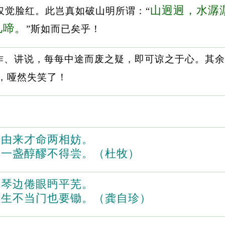
山迥迥，水潺
仅觉脸红。此岂真如破山明所谓：“
儿啼。
”斯如而已矣乎！
作、讲说，每每中途而废之疑，即可谅之于心。其余
，哑然失笑了！
，由来才命两相妨。
，一盏醇醪不得尝。（杜牧）
，琴边倦眼眄平芜。
，生不当门也要锄。（龚自珍）