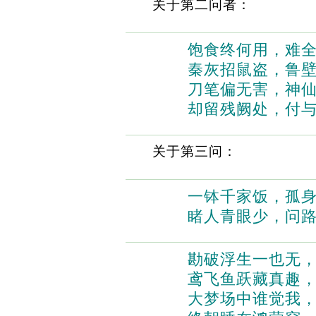
关于第二问者：
饱食终何用，难
秦灰招鼠盗，鲁
刀笔偏无害，神
却留残阙处，付
关于第三问：
一钵千家饭，孤
睹人青眼少，问
勘破浮生一也无
鸢飞鱼跃藏真趣
大梦场中谁觉我