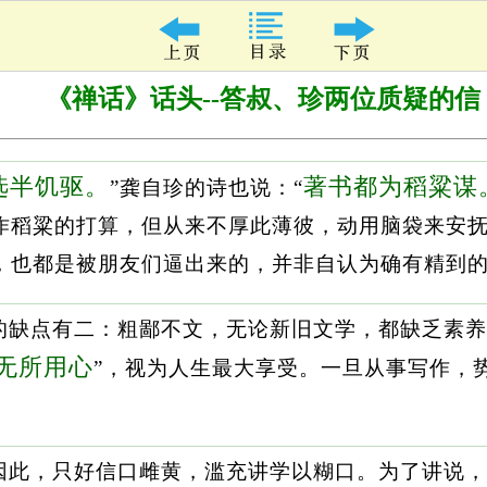
《禅话》话头--答叔、珍两位质疑的信
选半饥驱。
著书都为稻粱谋
”龚自珍的诗也说：“
作稻粱的打算，但从来不厚此薄彼，动用脑袋来安
，也都是被朋友们逼出来的，并非自认为确有精到
的缺点有二：粗鄙不文，无论新旧文学，都缺乏素养
无所用心
”，视为人生最大享受。一旦从事写作，
因此，只好信口雌黄，滥充讲学以糊口。为了讲说，