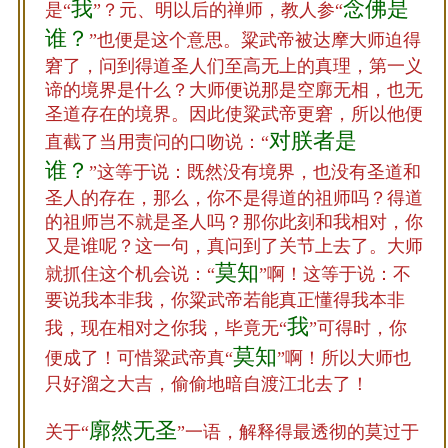
我
念佛是
是“
”？元、明以后的禅师，教人参“
谁？
”也便是这个意思。粱武帝被达摩大师迫得
窘了，问到得道圣人们至高无上的真理，第一义
谛的境界是什么？大师便说那是空廓无相，也无
圣道存在的境界。因此使粱武帝更窘，所以他便
对朕者是
直截了当用责问的口吻说：“
谁？
”这等于说：既然没有境界，也没有圣道和
圣人的存在，那么，你不是得道的祖师吗？得道
的祖师岂不就是圣人吗？那你此刻和我相对，你
又是谁呢？这一句，真问到了关节上去了。大师
莫知
就抓住这个机会说：“
”啊！这等于说：不
要说我本非我，你粱武帝若能真正懂得我本非
我
我，现在相对之你我，毕竟无“
”可得时，你
莫知
便成了！可惜粱武帝真“
”啊！所以大师也
只好溜之大吉，偷偷地暗自渡江北去了！
廓然无圣
关于“
”一语，解释得最透彻的莫过于