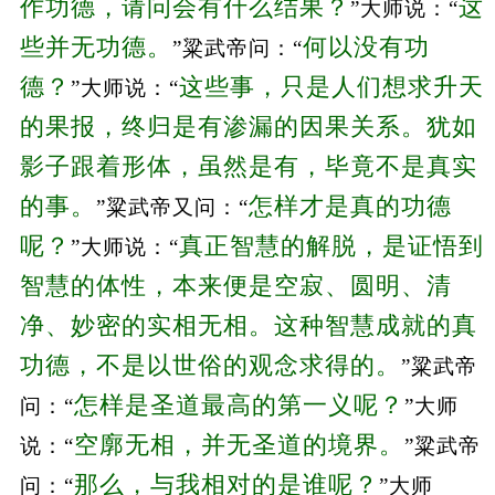
作功德，请问会有什么结果？
这
”大师说：“
些并无功德。
何以没有功
”粱武帝问：“
德？
这些事，只是人们想求升天
”大师说：“
的果报，终归是有渗漏的因果关系。犹如
影子跟着形体，虽然是有，毕竟不是真实
的事。
怎样才是真的功德
”粱武帝又问：“
呢？
真正智慧的解脱，是证悟到
”大师说：“
智慧的体性，本来便是空寂、圆明、清
净、妙密的实相无相。这种智慧成就的真
功德，不是以世俗的观念求得的。
”粱武帝
怎样是圣道最高的第一义呢？
问：“
”大师
空廓无相，并无圣道的境界。
说：“
”粱武帝
那么，与我相对的是谁呢？
问：“
”大师