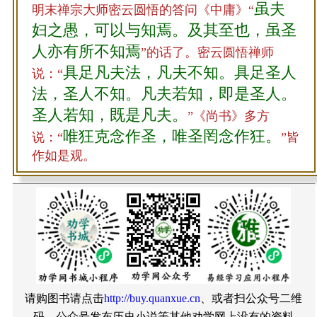
虽夫
明末禅宗大师密云圆悟的答问《中庸》“
妇之愚，可以与知焉。及其至也，虽圣
人亦有所不知焉
”的话了。密云圆悟禅师
具足凡夫法，凡夫不知。具足圣人
说：“
法，圣人不知。凡夫若知，即是圣人。
圣人若知，既是凡夫。
”《尚书》多方
唯狂克念作圣，唯圣罔念作狂。
说：“
”皆
作如是观。
请购图书请点击
http://buy.quanxue.cn
、或者扫公众号二维
码。公众号发布历史小说等其他劝学网上没有的资料