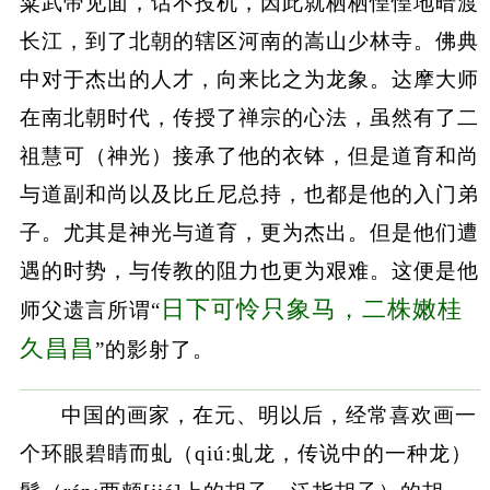
粱武帝见面，话不投机，因此就栖栖惶惶地暗渡
长江，到了北朝的辖区河南的嵩山少林寺。佛典
中对于杰出的人才，向来比之为龙象。达摩大师
在南北朝时代，传授了禅宗的心法，虽然有了二
祖慧可（神光）接承了他的衣钵，但是道育和尚
与道副和尚以及比丘尼总持，也都是他的入门弟
子。尤其是神光与道育，更为杰出。但是他们遭
遇的时势，与传教的阻力也更为艰难。这便是他
日下可怜只象马，二株嫩桂
师父遗言所谓“
久昌昌
”的影射了。
中国的画家，在元、明以后，经常喜欢画一
个环眼碧睛而虬（qiú:虬龙，传说中的一种龙）