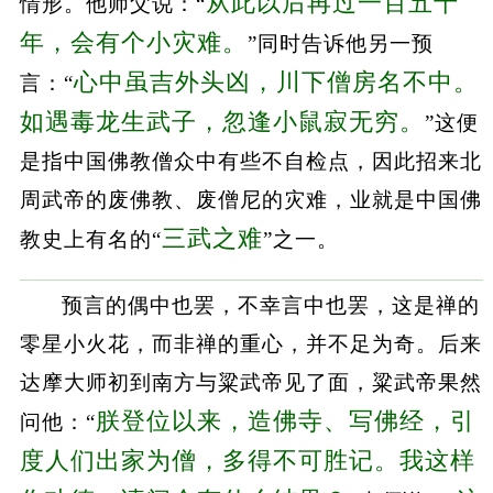
从此以后再过一百五十
情形。他师父说：“
年，会有个小灾难。
”同时告诉他另一预
心中虽吉外头凶，川下僧房名不中。
言：“
如遇毒龙生武子，忽逢小鼠寂无穷。
”这便
是指中国佛教僧众中有些不自检点，因此招来北
周武帝的废佛教、废僧尼的灾难，业就是中国佛
三武之难
教史上有名的“
”之一。
预言的偶中也罢，不幸言中也罢，这是禅的
零星小火花，而非禅的重心，并不足为奇。后来
达摩大师初到南方与粱武帝见了面，粱武帝果然
朕登位以来，造佛寺、写佛经，引
问他：“
度人们出家为僧，多得不可胜记。我这样