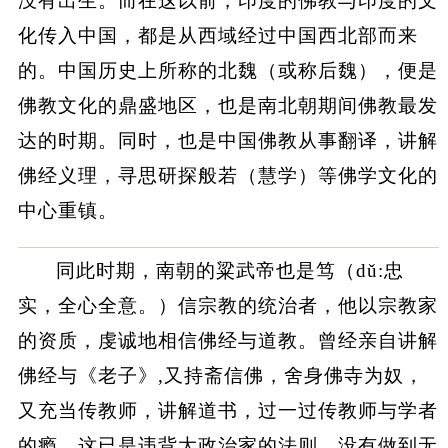
没有出生。而在这以前，印度的佛教与印度的文
化传入中国，都是从西域经过中国西北部而来
的。中国历史上所称的北魏（或称后魏），便是
佛教文化的鼎盛地区，也是南北朝期间佛教最发
达的时期。同时，也是中国佛教从事翻译，讲解
佛经义理，寻思研探般若（慧学）等佛学文化的
中心重镇。
同此时期，南朝的粱武帝也是笃（dǔ:忠
实，全心全意。）信宗教的统治者，他以宗教家
的资质，虔诚地相信佛经与道教。曾经亲自讲解
佛经与《老子》,又持斋信佛，舍身佛寺为奴，
又充当传教师，讲解道书，过一过传教师与学者
的瘾，这已是违背大政治家的法则，没有做到无