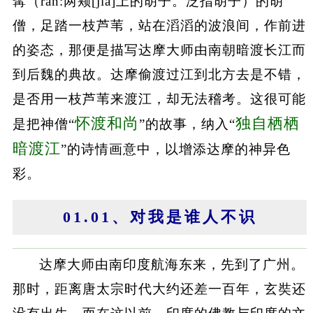
髯（rán:两颊[jiá]上的胡子。泛指胡子）的胡
僧，足踏一枝芦苇，站在滔滔的波浪间，作前进
的姿态，那便是描写达摩大师由南朝暗渡长江而
到后魏的典故。达摩偷渡过江到北方去是不错，
是否用一枝芦苇来渡江，却无法稽考。这很可能
怀渡和尚
独自栖栖
是把神僧“
”的故事，纳入“
暗渡江
”的诗情画意中，以增添达摩的神异色
彩。
01.01、对我是谁人不识
达摩大师由南印度航海东来，先到了广州。
那时，距离唐太宗时代大约还差一百年，玄奘还