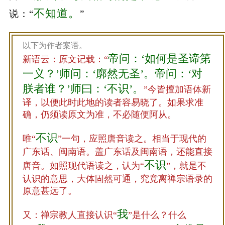
不知道。
说：“
”
以下为作者案语。
帝问：‘如何是圣谛第
新语云：原文记载：“
一义？’师问：‘廓然无圣’。帝问：‘对
朕者谁？’师曰：‘不识’。
”今皆擅加语体新
译，以便此时此地的读者容易晓了。如果求准
确，仍须读原文为准，不必随便阿从。
不识
唯“
”一句，应照唐音读之。相当于现代的
广东话、闽南语。盖广东话及闽南语，还能直接
不识
唐音。如照现代语读之，认为“
”，就是不
认识的意思，大体固然可通，究竟离禅宗语录的
原意甚远了。
我
又：禅宗教人直接认识“
”是什么？什么