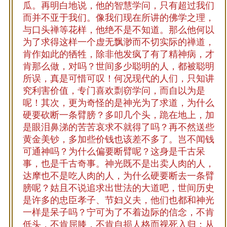
瓜。再明白地说，他的智慧学问，只有超过我们
而并不亚于我们。像我们现在所讲的佛学之理，
与口头禅等花样，他绝不是不知道。那么他何以
为了求得这样一个虚无飘渺而不切实际的禅道，
肯作如此的牺牲，除非他发疯了有了精神病，才
肯那么做，对吗？世间多少聪明的人，都被聪明
所误，真是可惜可叹！何况现代的人们，只知讲
究利害价值，专门喜欢剽窃学问，而自以为是
呢！其次，更为奇怪的是神光为了求道，为什么
硬要砍断一条臂膀？多叩几个头，跪在地上，加
是眼泪鼻涕的苦苦哀求不就得了吗？再不然送些
黄金美钞，多加些价钱也该差不多了。岂不闻钱
可通神吗？为什么偏要断臂呢？这身是千古呆
事，也是千古奇事。神光既不是出卖人肉的人，
达摩也不是吃人肉的人，为什么硬要断去一条臂
膀呢？姑且不说追求出世法的大道吧，世间历史
是许多的忠臣孝子、节妇义夫，他们也都和神光
一样是呆子吗？宁可为了不着边际的信念，不肯
低头，不肯屈膝，不肯自损人格而视死入归；从