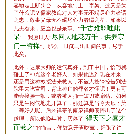
容地走上断头台，从容地钉上十字架。这又是为
了什么呢？儒家教诲对人对事无不竭尽心力者谓
之忠，敬事父母无不竭尽心力者谓之孝。如果以
千古难能唯此
凡夫看来，应当也是呆事。“
呆
尽回大地花万千，供养宗
”，我愿世人“
门一臂禅
”。那么，世间与出世间的事，尽于
此矣。
此外，达摩大师的运气真好，到了中国，恰巧就
碰上了神光这个老好人。如果他迟到现在才来，
还是用这种教授法来教人，不被人按铃控告到法
院里去吃官司，背上种种的罪名才怪呢！更有可
能会挨揍一顿，或者被人捅一短刀或扁钻。如果
只是生闷气地走开算了，那还算是当今天底下第
一等好人呢。后来禅宗的南泉禅师便悟出了这个
得天下之蠢才
道理，所以他晚年时，厌倦了“
而教之
”的痛苦，便故意开斋吃荤，赶跑了许