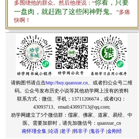
你看，只要
多围绕他的群众。然后他便说：“
一盘肉，就赶跑了这些闲神野鬼。
”多痛
快啊！
请购图书请点击
http://buy.quanxue.cn
、或者扫公众号二维
码。公众号发布历史小说等其他劝学网上没有的资料
联系方式：微信、手机：13711206674，或者QQ：
43093713、email:43093713@qq.com;
劝学网建立了5个微信群：儒家、佛家、道家、易经、中
医。需要加群时，请先加微信号：quanxue_cn
南怀瑾全集
|
论语
|
老子
|
韩非子
|
鬼谷子
|
金刚经