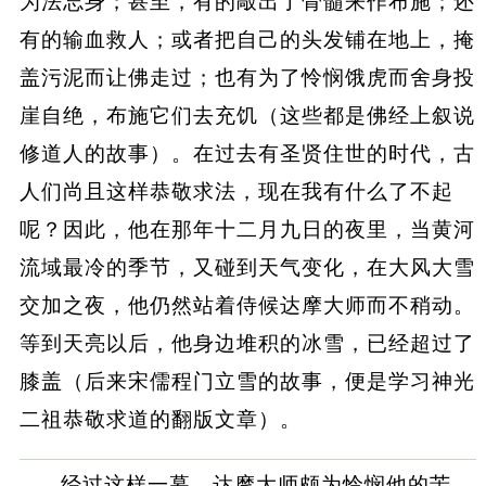
为法忘身；甚至，有的敲出了骨髓来作布施；还
有的输血救人；或者把自己的头发铺在地上，掩
盖污泥而让佛走过；也有为了怜悯饿虎而舍身投
崖自绝，布施它们去充饥（这些都是佛经上叙说
修道人的故事）。在过去有圣贤住世的时代，古
人们尚且这样恭敬求法，现在我有什么了不起
呢？因此，他在那年十二月九日的夜里，当黄河
流域最冷的季节，又碰到天气变化，在大风大雪
交加之夜，他仍然站着侍候达摩大师而不稍动。
等到天亮以后，他身边堆积的冰雪，已经超过了
膝盖（后来宋儒程门立雪的故事，便是学习神光
二祖恭敬求道的翻版文章）。
经过这样一幕，达摩大师颇为怜悯他的苦