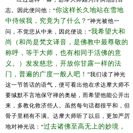
你这样长久地站在雪地
志。因此便问他：“
中侍候我，究竟为了什么？
”神光被他一
我希望大和
问，不觉悲从中来，因此便说：“
尚（和尚是梵文译音，是佛教中最尊敬的
称呼，等于大师，也有相同于活佛的意
义。）发发慈悲，开放你甘露一样的法
门，普遍的广度一般人吧！
”我们读了神光
这一节答话的语气，便可看出他在求达摩大师不
要缄默不言地保守禅的奥秘，而希望他能公开出
来，多教化救济些人。虽然每句话都很平和，但
骨子里稍有不满。达摩大师听了以后，更加严厉
过去诸佛至高无上的妙境，
地对神光说：“