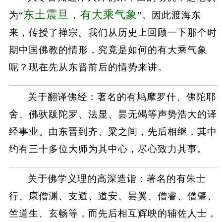
东土震旦，有大乘气象
为“
”。因此渡海东
来，传授了禅宗。我们从历史上回顾一下那个时
期中国佛教的情形，究竟是如何的有大乘气象
呢？现在先从东晋前后的情势来讲。
关于翻译佛经：著名的有鸠摩罗什、佛陀耶
舍、佛驮跋陀罗、法显、昙无竭等声势浩大的译
经事业。由东晋到齐、粱之间，先后相继，其中
约有三十多位大师为其中心，尽心致力其事。
关于佛学义理的高深造诣：著名的有朱士
行、康僧渊、支遁、道安、昙翼、僧睿、僧肇、
竺道生、玄畅等，而先后相互辉映的辅佐人士，