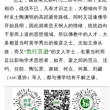
相仍，战伐不已，凡有才识之士，大都倾向于当
时名士陶渊明的高蹈避世路线。同时又适逢佛学
开始昌明，因此就将悲天悯人的情绪，统统趋向
于形而上道的思想领域。所以佛教中的人才，大
多都是当时英华秀出的俊彦之士。次如立身从
危行言逊
政，而又“
”的文人学士，名重当时而
足以影响学术思想者，如齐、粱之间的范云、沈
约、任昉、陶弘景、谢朏、何点、何胤、刘勰
（xié:通协）等人，都与佛学结有不解之缘。