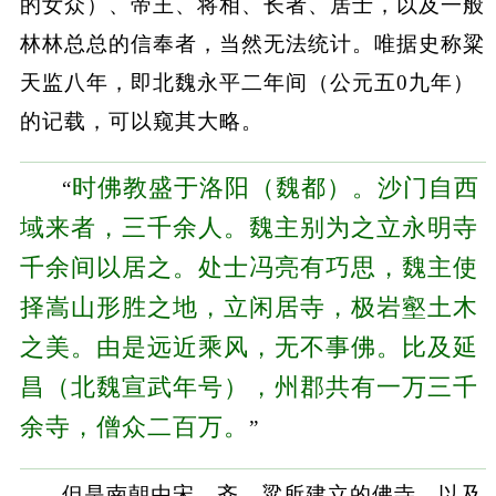
的女众）、帝王、将相、长者、居士，以及一般
林林总总的信奉者，当然无法统计。唯据史称粱
天监八年，即北魏永平二年间（公元五0九年）
的记载，可以窥其大略。
时佛教盛于洛阳（魏都）。沙门自西
“
域来者，三千余人。魏主别为之立永明寺
千余间以居之。处士冯亮有巧思，魏主使
择嵩山形胜之地，立闲居寺，极岩壑土木
之美。由是远近乘风，无不事佛。比及延
昌（北魏宣武年号），州郡共有一万三千
余寺，僧众二百万。
”
但是南朝由宋、齐、粱所建立的佛寺，以及