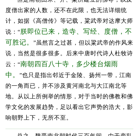
度僧出家的人数，还不在此限，也无法详细统
计，如据《高僧传》等记载，粱武帝对达摩大师
朕即位已来，造寺、写经、度僧，不
说：“
可胜记。
”虽然言之过甚，但以粱武帝的作风来
说，当然是很多很多。后来中唐时代诗人杜牧诗
南朝四百八十寺，多少楼台烟雨
云：“
中。
”也只是指出邻近于金陵、扬州一带，江南
的一角而已，并不涉及黄河南北与大江南北等
地。从以上所例举的情形，对于当时的佛教和佛
学文化的发展趋势，足以看出它声势的浩大，影
响朝野上下，无所不至。
总之，魏晋南北朝时代三百年间，由于变乱