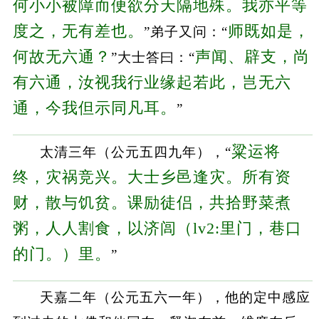
何小小被障而便欲分天隔地殊。我亦平等
度之，无有差也。
师既如是，
”弟子又问：“
何故无六通？
声闻、辟支，尚
”大士答曰：“
有六通，汝视我行业缘起若此，岂无六
通，今我但示同凡耳。
”
粱运将
太清三年（公元五四九年），“
终，灾祸竞兴。大士乡邑逢灾。所有资
财，散与饥贫。课励徒侣，共拾野菜煮
粥，人人割食，以济闾（lv2:里门，巷口
的门。）里。
”
天嘉二年（公元五六一年），他的定中感应