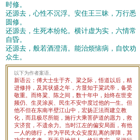
时修。
还源去，心性不沉浮。安住王三昧，万行悉
圆修。
还源去，生死本纷纶。横计虚为实，六情常
自昏。
还源去，般若酒澄清。能治烦恼病，自饮劝
众生。
以下为作者案语。
新语云：傅大士生于齐、粱之际，悟道以后，精
进修持，及其状盛之年，方显知于粱武帝，备受
敬重。而终粱、陈之间，数十年中，始终在世变
频仍、生灵涂炭、民生不安中度过他的一生。但
他不但在东南半壁江山中，宏扬正法而建立教
化，而且极尽所能，施行大乘菩萨道的愿力，救
灾济贫，不遗余力。当时江左的偏安局面，有他
一人的德行，作为平民大众安度乱离的屏障，其