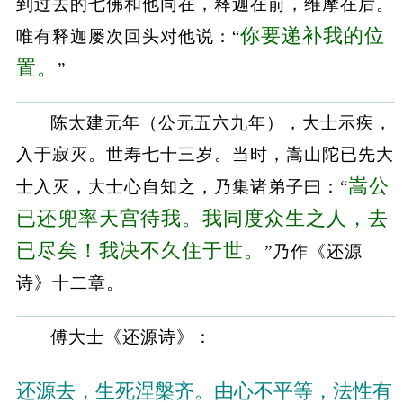
到过去的七佛和他同在，释迦在前，维摩在后。
你要递补我的位
唯有释迦屡次回头对他说：“
置。
”
陈太建元年（公元五六九年），大士示疾，
入于寂灭。世寿七十三岁。当时，嵩山陀已先大
嵩公
士入灭，大士心自知之，乃集诸弟子曰：“
已还兜率天宫待我。我同度众生之人，去
已尽矣！我决不久住于世。
”乃作《还源
诗》十二章。
傅大士《还源诗》：
还源去，生死涅槃齐。由心不平等，法性有