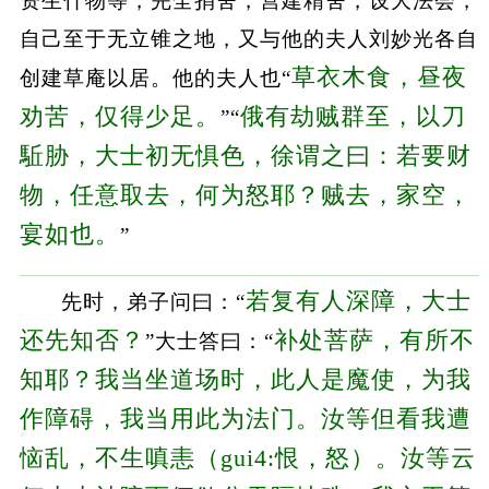
资生什物等，完全捐舍，营建精舍，设大法会，
自己至于无立锥之地，又与他的夫人刘妙光各自
草衣木食，昼夜
创建草庵以居。他的夫人也“
劝苦，仅得少足。
俄有劫贼群至，以刀
”“
駈胁，大士初无惧色，徐谓之曰：若要财
物，任意取去，何为怒耶？贼去，家空，
宴如也。
”
若复有人深障，大士
先时，弟子问曰：“
还先知否？
补处菩萨，有所不
”大士答曰：“
知耶？我当坐道场时，此人是魔使，为我
作障碍，我当用此为法门。汝等但看我遭
恼乱，不生嗔恚（gui4:恨，怒）。汝等云