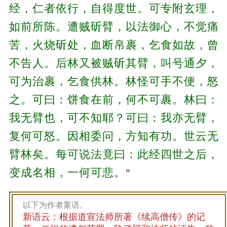
经，仁者依行，自得度世。可专附玄理，
如前所陈。遭贼斫臂，以法御心，不觉痛
苦，火烧斫处，血断帛裹，乞食如故，曾
不告人。后林又被贼斫其臂，叫号通夕，
可为治裹，乞食供林。林怪可手不便，怒
之。可曰：饼食在前，何不可裹。林曰：
我无臂也，可不知耶？可曰：我亦无臂，
复何可怒。因相委问，方知有功。世云无
臂林矣。每可说法竟曰：此经四世之后，
变成名相，一何可悲。
”
以下为作者案语。
新语云：根据道宣法师所著《续高僧传》的记