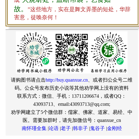
成“
故。
”这些地方，实在是舞文弄墨的短处，华辞
害意，徒唤奈何！
请购图书请点击
http://buy.quanxue.cn
、或者扫公众号二维
码。公众号发布历史小说等其他劝学网上没有的资料
联系方式：微信、手机：13711206674，或者QQ：
43093713、email:43093713@qq.com;
劝学网建立了5个微信群：儒家、佛家、道家、易经、中
医。需要加群时，请先加微信号：quanxue_cn
南怀瑾全集
|
论语
|
老子
|
韩非子
|
鬼谷子
|
金刚经