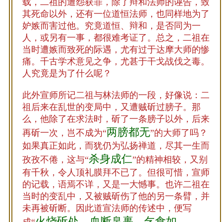
载，二祖的遭怨获罪，除了辩和法师的诬告，致
其死命以外，还有一位道恒法师，也同样地为了
妒嫉而害过他。究竟道恒、辩和，是否同为一
人，或另有一事，都很难考证了。总之，二祖在
当时遭嫉而致死的际遇，尤有过于达摩大师的惨
痛。千古学术意见之争，尤甚于干戈战伐之毒。
人究竟是为了什么呢？
此外宣师所记二祖与林法师的一段，好像说：二
祖后来在乱世的变局中，又遭贼斫过膀子。那
么，他除了在求法时，斫了一条膀子以外，后来
两膀都无
再斫一次，岂不成为“
”的大师了吗？
如果真正如此，而犹仍为弘扬禅道，尽其一生而
杀身成仁
孜孜不倦，这与“
”的精神相较，又别
有千秋，令人顶礼膜拜不已了。但很可惜，宣师
的记载，语焉不详，又是一大憾事。也许二祖在
当时的变乱中，又被贼斫伤了他的另一条臂，并
未再被斫断。因此道宣法师的传述中，便写
火烧斫处，血断帛裹，乞食如