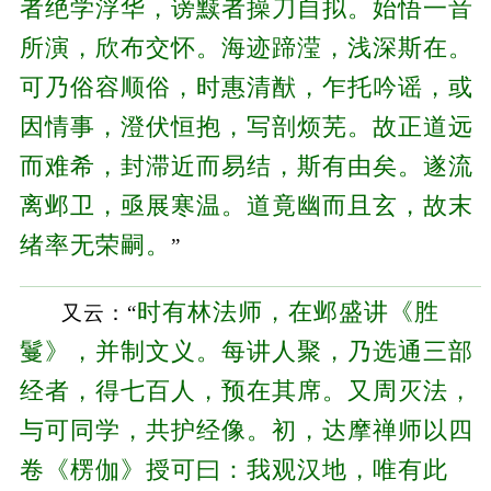
者绝学浮华，谤黩者操刀自拟。始悟一音
所演，欣布交怀。海迹蹄滢，浅深斯在。
可乃俗容顺俗，时惠清猷，乍托吟谣，或
因情事，澄伏恒抱，写剖烦芜。故正道远
而难希，封滞近而易结，斯有由矣。遂流
离邺卫，亟展寒温。道竟幽而且玄，故末
绪率无荣嗣。
”
时有林法师，在邺盛讲《胜
又云：“
鬘》，并制文义。每讲人聚，乃选通三部
经者，得七百人，预在其席。又周灭法，
与可同学，共护经像。初，达摩禅师以四
卷《楞伽》授可曰：我观汉地，唯有此