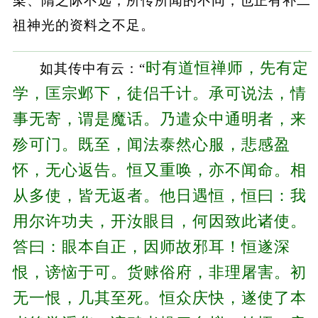
梁、隋之际不远，所传所闻的不同，也正有补二
祖神光的资料之不足。
时有道恒禅师，先有定
如其传中有云：“
学，匡宗邺下，徒侣千计。承可说法，情
事无寄，谓是魔话。乃遣众中通明者，来
殄可门。既至，闻法泰然心服，悲感盈
怀，无心返告。恒又重唤，亦不闻命。相
从多使，皆无返者。他日遇恒，恒曰：我
用尔许功夫，开汝眼目，何因致此诸使。
答曰：眼本自正，因师故邪耳！恒遂深
恨，谤恼于可。货赇俗府，非理屠害。初
无一恨，几其至死。恒众庆快，遂使了本