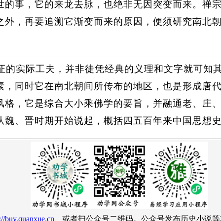
世的事，它的来龙去脉，也绝非无因突变而来。禅
之外，再要追溯它渐变而来的原因，便须研究南北
求证的实际工夫，并非徒凭经典的义理和文字就可知
素，同时它在南北朝间所传布的地区，也是形成唐
风格，它是综合大小乘佛学的要旨，并融通老、庄
从魏、晋时期开始说起，概括四五百年来中国思想
://buy.quanxue.cn
、或者扫公众号二维码。公众号发布历史小说等