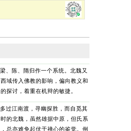
梁、陈、隋归作一个系统。北魏又
受西域传入佛教的影响，偏向教义和
奥的探讨，着重在机辩的敏捷。
多过江南渡，寻幽探胜，而自觅其
当时的北魏，虽然雄据中原，但氏系
思，总亦难免起伏于禅心的鉴觉。例