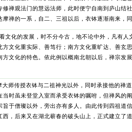
专修禅观法门的慧远法师，此时便宁自南到庐山结
达摩禅的一系，自二、三祖以后，衣钵逐渐南来，
来看文化的发展，时不分今古，地不论中外，凡有人
北方文化重实际、善笃行；南方文化重旷达、善玄
南方文化的特色。依此例以概南北朝以后，禅宗发
摩大师传授衣钵与二祖神光以外，同时承接他的禅道
在当时虽未登堂入室而承受衣钵的嘱咐，但禅风的
宗旨于僧璨以外，旁出亦有多人。由此传到四祖道
江西，后来又在湖北蕲春的破头山上，正式建立了
。