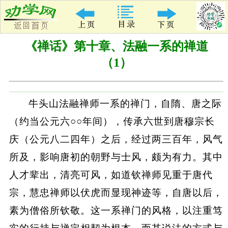
《禅话》第十章、法融一系的禅道
（1）
牛头山法融禅师一系的禅门，自隋、唐之际
（约当公元六○○年间），传承六世到唐穆宗长
庆（公元八二四年）之后，经过两三百年，风气
所及，影响唐初的朝野与士风，颇为有力。其中
人才辈出，清亮可风，如道钦禅师见重于唐代
宗，慧忠禅师以伏虎而显现神迹等，自唐以后，
素为僧俗所钦敬。这一系禅门的风格，以注重笃