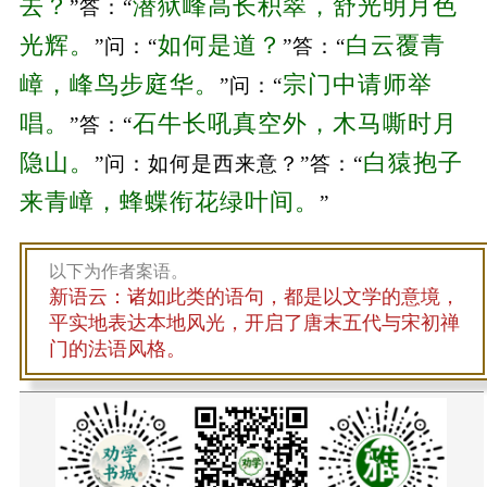
去？
潜狱峰高长积翠，舒光明月色
”答：“
光辉。
如何是道？
白云覆青
”问：“
”答：“
嶂，峰鸟步庭华。
宗门中请师举
”问：“
唱。
石牛长吼真空外，木马嘶时月
”答：“
隐山。
白猿抱子
”问：如何是西来意？”答：“
来青嶂，蜂蝶衔花绿叶间。
”
以下为作者案语。
新语云：诸如此类的语句，都是以文学的意境，
平实地表达本地风光，开启了唐末五代与宋初禅
门的法语风格。