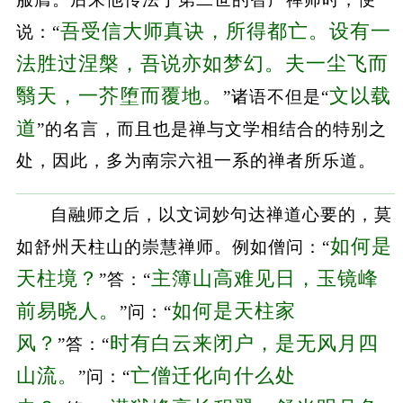
吾受信大师真诀，所得都亡。设有一
说：“
法胜过涅槃，吾说亦如梦幻。夫一尘飞而
翳天，一芥堕而覆地。
文以载
”诸语不但是“
道
”的名言，而且也是禅与文学相结合的特别之
处，因此，多为南宗六祖一系的禅者所乐道。
自融师之后，以文词妙句达禅道心要的，莫
如何是
如舒州天柱山的崇慧禅师。例如僧问：“
天柱境？
主簿山高难见日，玉镜峰
”答：“
前易晓人。
如何是天柱家
”问：“
风？
时有白云来闭户，是无风月四
”答：“
山流。
亡僧迁化向什么处
”问：“