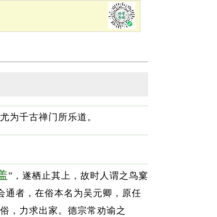
）
尤为千古禅门所乐道。
盖
”，遂栖止其上，故时人谓之鸟窠
会通者，在俗本名为吴元卿，原任
世俗，力求出家。德宗常劝谕之