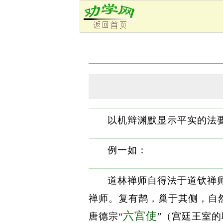
以机辩渊默显示平实的法
例一如：
道林禅师自得法于道钦禅
禅师。复有鹊，巢于其侧，自
六宫使
唐德宗“
”（宫廷王室的