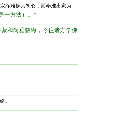
德宗终难挽其初心，而奉准出家为
另一方法）。
”
不蒙和尚垂慈诲，今往诸方学佛
终。