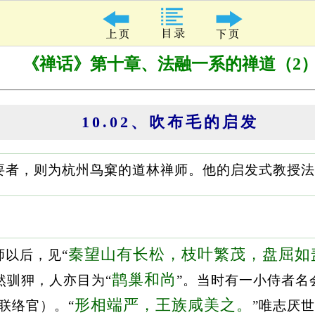
《禅话》第十章、法融一系的禅道（2
10.02、吹布毛的启发
要者，则为杭州鸟窠的道林禅师。他的启发式教授法
秦望山有长松，枝叶繁茂，盘屈如
师以后，见“
鹊巢和尚
然驯狎，人亦目为“
”。当时有一小侍者名
形相端严，王族咸美之。
联络官）。“
”唯志厌