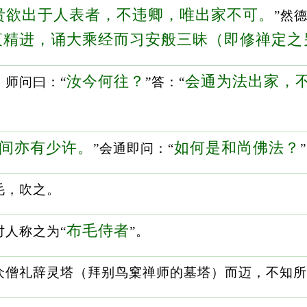
贵欲出于人表者，不违卿，唯出家不可。
”然
夜精进，诵大乘经而习安般三昧（即修禅定之
汝今何往？
会通为法出家，
，师问曰：“
”答：“
间亦有少许。
如何是和尚佛法？
”会通即问：“
”
毛，吹之。
布毛侍者
时人称之为“
”。
众僧礼辞灵塔（拜别鸟窠禅师的墓塔）而迈，不知所