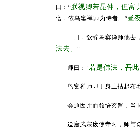
朕视卿若昆仲，但富
曰：“
昼
僧，依鸟窠禅师为侍者。“
一日，欲辞鸟窠禅师他去
法去。
”
若是佛法，吾此
师曰：“
鸟窠禅师即于身上拈起布
会通因此而领悟玄旨，当
迨唐武宗废佛寺时，师与