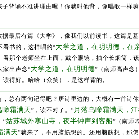
孩子背诵不准讲理由喔！你就叫他背，像唱歌一样嘛
数据最后有篇《大学》，像我们以前读书，这篇是基
大学之道，在明明德，在
不看书的，这样唱的“
，看那个老师坐在上面，戴个眼镜，抽个长烟筒，
大学之道，在明明德
大家出声念“
”（南师高声念
！读得好。哈哈（众笑），是这样背的。
诗，总有两句记得吧？唐诗里边的，大概有一首诗你
鸟啼霜满天
月落乌啼霜满天，江
”，读不对了。“
姑苏城外寒山寺，夜半钟声到客船
“
”（南师
霜满天
”就来了，不用脑筋想的。还用脑筋想，那