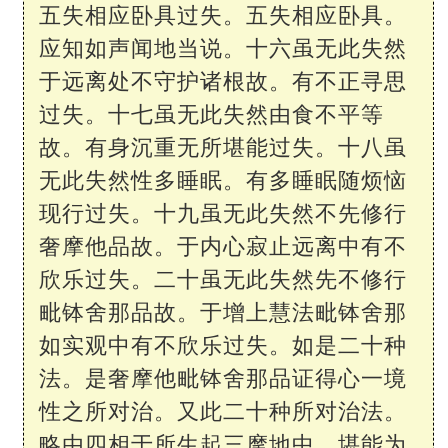
五失相应卧具过失。五失相应卧具。
应知如声闻地当说。十六虽无此失然
于远离处不守护诸根故。有不正寻思
过失。十七虽无此失然由食不平等
故。有身沉重无所堪能过失。十八虽
无此失然性多睡眠。有多睡眠随烦恼
现行过失。十九虽无此失然不先修行
奢摩他品故。于内心寂止远离中有不
欣乐过失。二十虽无此失然先不修行
毗钵舍那品故。于增上慧法毗钵舍那
如实观中有不欣乐过失。如是二十种
法。是奢摩他毗钵舍那品证得心一境
性之所对治。又此二十种所对治法。
略由四相于所生起三摩地中。堪能为