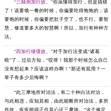
“三颠倒加行故。”
你虽懂得加行，但是搞错
了！该要饿一餐的时候，你偏要吃得饱饱的；该
要饱的时候，你偏要把肚子空了，也不行。要智
慧，修道要多大的智慧啊！所以，加行有种种方
法。
“四加行缦缓故。”
对于加行法变成“诸葛
暗”了，过后方知，“哎呀！我那个时候怎么自己
没有想起来？应该这样办啊！”那还有屁用？一
辈子有多少后悔啊？
“此三摩地所对治法，有二十种白法对治，
与此相违，应知其相，由此能断所对治法，多所
作故，疾疾能得正住其心证三摩地。”这个修定