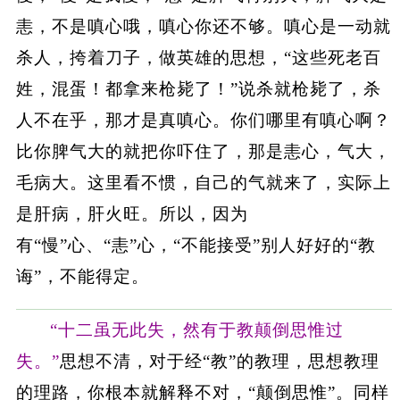
恚，不是嗔心哦，嗔心你还不够。嗔心是一动就
杀人，挎着刀子，做英雄的思想，“这些死老百
姓，混蛋！都拿来枪毙了！”说杀就枪毙了，杀
人不在乎，那才是真嗔心。你们哪里有嗔心啊？
比你脾气大的就把你吓住了，那是恚心，气大，
毛病大。这里看不惯，自己的气就来了，实际上
是肝病，肝火旺。所以，因为
有“慢”心、“恚”心，“不能接受”别人好好的“教
诲”，不能得定。
“十二虽无此失，然有于教颠倒思惟过
失。”
思想不清，对于经“教”的教理，思想教理
的理路，你根本就解释不对，“颠倒思惟”。同样