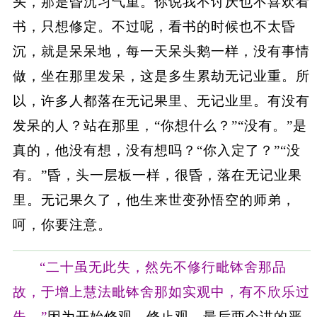
头，那是昏沉习气重。你说我不讨厌也不喜欢看
书，只想修定。不过呢，看书的时候也不太昏
沉，就是呆呆地，每一天呆头鹅一样，没有事情
做，坐在那里发呆，这是多生累劫无记业重。所
以，许多人都落在无记果里、无记业里。有没有
发呆的人？站在那里，“你想什么？”“没有。”是
真的，他没有想，没有想吗？“你入定了？”“没
有。”昏，头一层板一样，很昏，落在无记业果
里。无记果久了，他生来世变孙悟空的师弟，
呵，你要注意。
“二十虽无此失，然先不修行毗钵舍那品
故，于增上慧法毗钵舍那如实观中，有不欣乐过
失。”
因为开始修观、修止观，最后两个讲的严