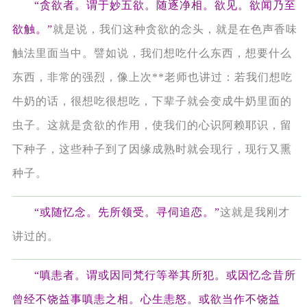
“贪欲者。谓于妙五欲。随逐净相。欲见。欲闻乃至
欲触。”
就是说，我们这种贪欲的念头，就是在色声香味
触法里面当中。譬如说，我们想吃什么东西，想要什么
东西，非常的强烈，像上次**老师也讲过：若我们想吃
牛奶的话，很想吃很想吃，下辈子就会变成牛奶里面的
虫子。这就是贪欲的作用，使我们的心识阿赖耶识，留
下种子，这些种子到了因缘成熟时就会现行，现行又熏
种子。
“或随忆念。先所领受。寻伺追恋。”
这就是我刚才
讲过的。
“嗔恚者。谓或因同梵行等举其所犯。或因忆念昔所
曾经不饶益事嗔恚之相。心生恚怒。或欲当作不饶益