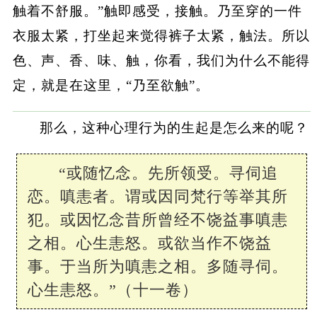
触着不舒服。”触即感受，接触。乃至穿的一件
衣服太紧，打坐起来觉得裤子太紧，触法。所以
色、声、香、味、触，你看，我们为什么不能得
定，就是在这里，“乃至欲触”。
那么，这种心理行为的生起是怎么来的呢？
“或随忆念。先所领受。寻伺追
恋。嗔恚者。谓或因同梵行等举其所
犯。或因忆念昔所曾经不饶益事嗔恚
之相。心生恚怒。或欲当作不饶益
事。于当所为嗔恚之相。多随寻伺。
心生恚怒。”（十一卷）