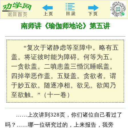
南师讲《瑜伽师地论》第五讲
“复次于诸静虑等至障中。略有五
盖。将证彼时能为障碍。何等为五。
一贪欲盖。二嗔恚盖三惛沉睡眠盖。
四掉举恶作盖。五疑盖。贪欲者。谓
于妙五欲。随逐净相。欲见。欲闻乃
至欲触。”（十一卷）
……上次讲到328页，你们诸位自己看过了
吗？……哪一位研究过的，上来报告，我旁