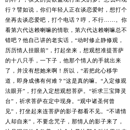
行？譬如说，你们年轻人正在谈恋爱时，想打个
坐再去谈恋爱吧，打个电话？哼，不行……。你
看第六代达赖喇嘛的情歌，第六代达赖喇嘛总不
错吧？他自己讲的老实话，“动时修止静修观，
历历情人挂眼前”，打起坐来，想观想准提菩萨
的十八只手，一下子，他那个情人的手就出来
了，并没有想她来啊！所以，“若把此心移学
道，即身成佛有何难？”这是真的嘛。“入定修观
法眼开”，打坐入定想观想菩萨。“祈求三宝降灵
台”，祈求菩萨在定中现身。“观中诸圣何曾
见”，打坐起来连菩萨的影子都看不见。“不请情
人却自来”，不要念咒子，那情人的影子来了，