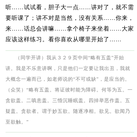
听……试试看，胆子大一点……讲对了，就不需
要听课了；讲不对是当然，没有关系……你来，
来……话总会讲嘛……拿个椅子来坐着……大家
应该这样练习。看你喜欢从哪里开始了……
（同学开讲）我从３２９页中间“略有五盖”开始
讲。我是不乐意讲啊，只是他们一定要让我出丑，我就
大概念一遍而已，如老师说的“不可或缺”，是应当的。
（众笑）“略有五盖。将证彼时能为障碍。何等为五。一
贪欲盖。二嗔恚盖。三惛沉睡眠盖。四掉举恶作盖。五
疑盖。贪欲者。谓于妙五欲。随逐净相。欲见。欲闻乃
至欲触。”