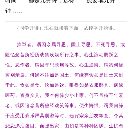
时间……都是几分钟，选你……扼要地几分
钟……
（同学开讲）现在就接着下面，从掉举开始讲。
“掉举者。谓因亲属寻思。国土寻思。不死寻思。或
随忆念昔所经历戏笑欢娱所行之事。心生諠动腾跃之
性。恶作者。谓因寻思亲属等故。心生追悔。谓我何缘
离别亲属。何缘不往如是国土。何缘弃舍如是国土来到
于此。食如是食。饮如是饮。唯得如是衣服卧具。病缘
医药。资身众具。我本何缘少小出家。何不且待至年衰
老。或因追念昔所曾经戏笑等事。便生悔恨。谓我何缘
于应受用戏乐严具朋游等时。违背宗亲朋友等意。令其
悲恋涕泪盈目。而强出家。由如是等种种因缘。生忧恋