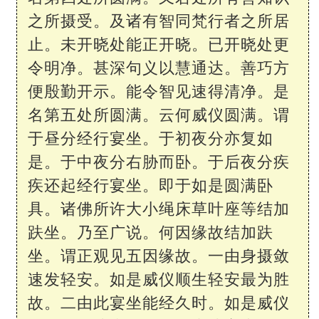
之所摄受。及诸有智同梵行者之所居
止。未开晓处能正开晓。已开晓处更
令明净。甚深句义以慧通达。善巧方
便殷勤开示。能令智见速得清净。是
名第五处所圆满。云何威仪圆满。谓
于昼分经行宴坐。于初夜分亦复如
是。于中夜分右胁而卧。于后夜分疾
疾还起经行宴坐。即于如是圆满卧
具。诸佛所许大小绳床草叶座等结加
趺坐。乃至广说。何因缘故结加趺
坐。谓正观见五因缘故。一由身摄敛
速发轻安。如是威仪顺生轻安最为胜
故。二由此宴坐能经久时。如是威仪