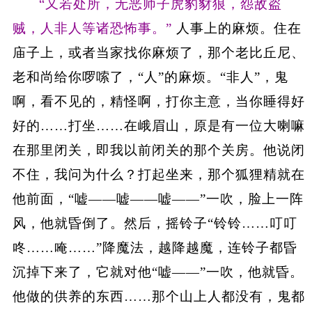
“又若处所，无恶师子虎豹豺狼，怨敌盗
贼，人非人等诸恐怖事。”
人事上的麻烦。住在
庙子上，或者当家找你麻烦了，那个老比丘尼、
老和尚给你啰嗦了，“人”的麻烦。“非人”，鬼
啊，看不见的，精怪啊，打你主意，当你睡得好
好的……打坐……在峨眉山，原是有一位大喇嘛
在那里闭关，即我以前闭关的那个关房。他说闭
不住，我问为什么？打起坐来，那个狐狸精就在
他前面，“嘘——嘘——嘘——”一吹，脸上一阵
风，他就昏倒了。然后，摇铃子“铃铃……叮叮
咚……唵……”降魔法，越降越魔，连铃子都昏
沉掉下来了，它就对他“嘘——”一吹，他就昏。
他做的供养的东西……那个山上人都没有，鬼都