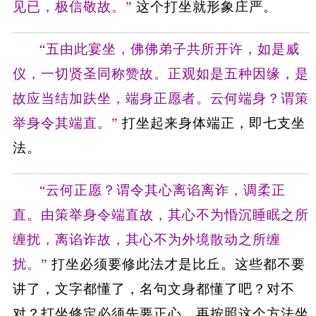
见已，极信敬故。”
这个打坐就形象庄严。
“五由此宴坐，佛佛弟子共所开许，如是威
仪，一切贤圣同称赞故。正观如是五种因缘，是
故应当结加趺坐，端身正愿者。云何端身？谓策
举身令其端直。”
打坐起来身体端正，即七支坐
法。
“云何正愿？谓令其心离谄离诈，调柔正
直。由策举身令端直故，其心不为惛沉睡眠之所
缠扰，离谄诈故，其心不为外境散动之所缠
扰。”
打坐必须要修此法才是比丘。这些都不要
讲了，文字都懂了，名句文身都懂了吧？对不
对？打坐修定必须先要正心，再按照这个方法坐