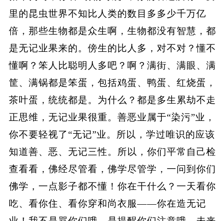
里的昆虫世界不知比人类的数目多多少千万亿
倍，那些生物都是众生啊，生物都没有智慧，都
是无记业果来的。傍生的比人多，对不对？懂不
懂啊？笨人比聪明人多吧？啊？满街、满眼、满
筐、满锅都是笨蛋，包括鸡蛋、鸭蛋、红烧蛋，
茶叶蛋，统统都是。为什么？都是多生累劫不走
正思维，无记业果很重。善恶业属于“染污”业，
你不要轻视了“无记”业。所以，学过唯识的应该
知道善、恶、无记三性。所以，你们平常自己检
查看看，佛经尽管看，佛学尽管学，一问到你们
佛学，一点影子都不懂！你在干什么？一天看你
吃、看你住、看你穿和尚衣服——你在造无记
业！我不是骂你们哦，是提醒你们注意哦，未来