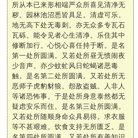
所从本已来形相端严众所喜见清净无
秽。园林池沼悉皆具足。清虚可乐。
地无高下处无毒刺。亦无众多专瓦石
瓦砾。能令见者心生清净。乐住其中
修断加行。心悦心喜任持于断。是名
第一处所圆满。又若处所昼无愦闹夜
少音声。亦少蚊虻风日蛇蝎诸恶毒
触。是名第二处所圆满。又若处所无
恶师子虎豹豺狼。怨敌盗贼。人非人
等诸恐怖事。于是处所身意泰然都无
疑虑安乐而住。是名第三处所圆满。
又若处所随顺身命众具易得。求衣服
等不甚艰难。饮食支持无所匮乏。是
名第四处所圆满。又若处所有善知识