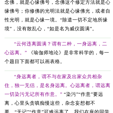
念佛，就是心缘佛号，念佛这个修定方法就是心
缘佛号；你修佛的光明法就是心缘佛光，或者自
性光明，就是心缘一境。“除遣一切不定地所缘
境”，没有散乱心，“如是名为威仪圆满”。
“云何违离圆满？谓有二种，一身远离，二
心远离。”
《瑜伽师地论》是非常科学的，每一
个题目下面都可以画表格。
“身远离者，谓不与在家及出家众共相杂
住，独一无侣，是名身远离。心远离者，谓远离
一切染污无记所有作意。”
“染污”“作意”要远
离，心里头贪嗔痴慢这些，杂念妄想都不
要。“无记”“作意”可难远离了。我们在座的同学