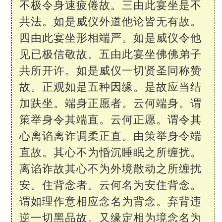
不极令身速疲倦故。三由此宴坐是不
共法。如是威仪外道他论皆无有故。
四由此宴坐形相端严。如是威仪令他
见已极信敬故。五由此宴坐佛佛弟子
共所开许。如是威仪一切贤圣同称赞
故。正观如是五种因缘。是故应当结
加趺坐。端身正愿者。云何端身。谓
策举身令其端直。云何正愿。谓令其
心离谄离诈调柔正直。由策举身令端
直故。其心不为惛沉睡眠之所缠扰。
离谄诈故其心不为外境散动之所缠扰
安。住背念者。云何名为安住背念。
谓如理作意相应念名为背念。弃背违
逆一切黑品故。又缘定相为境念名为