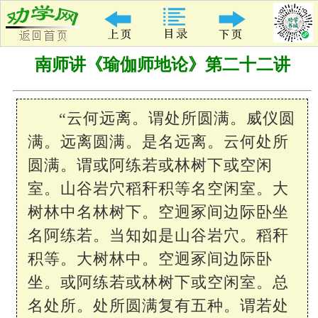
南师讲《瑜伽师地论》第二十二讲
“云何远离。谓处所圆满。威仪圆
满。远离圆满。是名远离。云何处所
圆满。谓或阿练若或林树下或空闲
室。山谷岩穴稻秆积等名空闲室。大
树林中名林树下。空迥冢间边际卧坐
名阿练若。当知如是山谷岩穴。稻秆
积等。大树林中。空迥冢间边际卧
坐。或阿练若或林树下或空闲室。总
名处所。处所圆满复有五种。谓若处