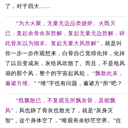
了，对于四大……
“为大火聚，无量无边品类烧烬。火既灭
已，复起余骨余灰胜解，复起无量无边胜解，碎
此骨灰以为细末。复起无量大风胜解”，
就是叫
你一步一步作观想来，白骨自己觉得化掉，化掉
了以后变成灰，灰给风吹散了。而且，不是电风
扇的那个风，整个的宇宙起风轮，
“飘散此末，
遍诸方维。”
“维”字也有问题，遍诸方“所”吧？
“既飘散已，不复观见所飘灰骨，及能飘
风”，
风也静了骨灰也散光了，就是“灰身灭
智”，这个身体空了，“唯观有余眇茫空界。”住