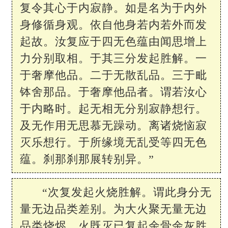
复令其心于内寂静。如是名为于内外
身修循身观。依自他身若内若外而发
起故。汝复应于四无色蕴由闻思增上
力分别取相。于其三分发起胜解。一
于奢摩他品。二于无散乱品。三于毗
钵舍那品。于奢摩他品者。谓若汝心
于内略时。起无相无分别寂静想行。
及无作用无思慕无躁动。离诸烧恼寂
灭乐想行。于所缘境无乱受等四无色
蕴。刹那刹那展转别异。”
“次复发起火烧胜解。谓此身分无
量无边品类差别。为大火聚无量无边
品类烧烬。火既灭已复起余骨余灰胜