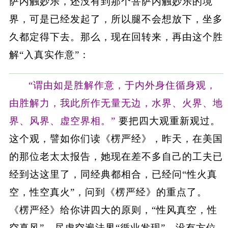
萨内触妙乐，还没有到那个菩萨内触妙乐的境
界，可是已经发起了，所以腿不会想放下，坐多
久都定得下去。那么，现在回转来，再由这个胜
解“入真实作意”：
“谓由如是胜解作意，于内外身住循身观，
由胜解力，我此所作无量无边，水界、火界、地
界、风界、虚空界相。”
要把四大观重新观过。
这个观，譬如你们读《楞严经》，昨天，在美国
的那位老太太报告，她现在差不多自己的工夫已
经到达这里了，同经典都相合，已经问“性火真
空，性空真火”，问到《楞严经》的重点了。
《楞严经》给你讲四大的原则，“性风真空，性
空真风”，尽虚空遍法界“循业发现”，没有方位