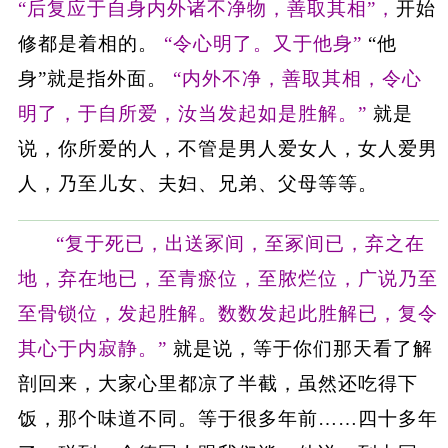
“后复应于自身内外诸不净物，善取其相”，
开始
修都是着相的。
“令心明了。又于他身”
“他
身”就是指外面。
“内外不净，善取其相，令心
明了，于自所爱，汝当发起如是胜解。”
就是
说，你所爱的人，不管是男人爱女人，女人爱男
人，乃至儿女、夫妇、兄弟、父母等等。
“复于死已，出送冢间，至冢间已，弃之在
地，弃在地已，至青瘀位，至脓烂位，广说乃至
至骨锁位，发起胜解。数数发起此胜解已，复令
其心于内寂静。”
就是说，等于你们那天看了解
剖回来，大家心里都凉了半截，虽然还吃得下
饭，那个味道不同。等于很多年前……四十多年