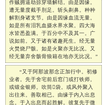
作贼拥逼劫掠穿墙解结。由是因缘。
遭无量度截手刖足。斩头劓鼻。种种
解割身诸支节。由是因缘血流无量。
如是所有泪乳血摄水界水聚。四大海
水皆悉盈满。于百分中不及其一。广
说如前。又于诸有诸趣死生。经无量
火焚烧尸骸。如是火聚亦无比况。又
经无量弃舍骸骨狼籍在地亦无比况。”
“又于阿那波那念正加行中。初修
业者。先于舍宅前后窓门或打铁师。
或锻金银师。吹筒𣡖袋。或风外聚入
出往来。善取相已。由缘于内入出息
念。于入出息而起胜解。彼复先于微