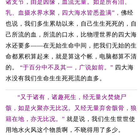
诸支节，由是因缘，血流无量。如是所有泪、
乳、血摄水界水聚，四大海水皆悉盈满”，
佛经
也说，我们多生累劫以来，自己生生死死的，自
己所流的血，所流的口水，比物理世界的四大海
水还要多——在无始生命中间，把我们无始的生
命都累积算起来，就是算这个帐，电脑都算不清
的。
“于百分中不及其一，广说如前。”
四大海
水没有我们生命生生死死流的血多。
“又于诸有，诸趣死生，经无量火焚烧尸
骸，如是火聚亦无比况。又经无量弃舍骸骨，狼
籍在地，亦无比况。”
就是说，我们生生世世使
用地水火风这个物质啊，不晓得用了多少。