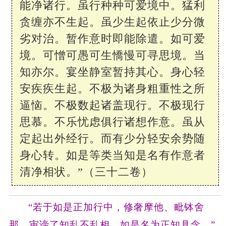
能净诸行。虽行种种可爱境中。猛利
贪缠亦不生起。虽少生起依止少分微
劣对治。暂作意时即能除遣。如可爱
境。可憎可愚可生憍慢可寻思境。当
知亦尔。宴坐静室暂持其心。身心轻
安疾疾生起。不极为诸身粗重性之所
逼恼。不极数起诸盖现行。不极现行
思慕。不乐忧虑俱行诸想作意。虽从
定起出外经行。而有少分轻安余势随
身心转。如是等类当知是名有作意者
清净相状。”（三十二卷）
“若于如是正加行中，修奢摩他、毗钵舍
那，审谛了知乱不乱相，如是名为正知具念。”