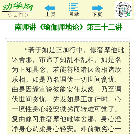
南师讲《瑜伽师地论》第三十二讲
“若于如是正加行中。修奢摩他毗
钵舍那。审谛了知乱不乱相。如是名
为正知具念。若能善取诸厌离相诸欣
乐相。如是乃名调伏一切世间贪忧。
由是因缘宣说彼能安住炽然。乃至调
伏世间贪忧。先发如是正加行时。心
一境性身心轻安微劣而转难可觉了。
复由修习胜奢摩他毗钵舍那。身心澄
净身心调柔身心轻安。即前微劣心一