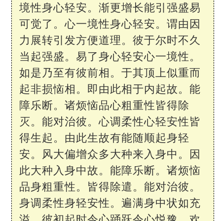
境性身心轻安。渐更增长能引强盛易
可觉了。心一境性身心轻安。谓由因
力展转引发方便道理。彼于尔时不久
当起强盛。易了身心轻安心一境性。
如是乃至有彼前相。于其顶上似重而
起非损恼相。即由此相于内起故。能
障乐断。诸烦恼品心粗重性皆得除
灭。能对治彼。心调柔性心轻安性皆
得生起。由此生故有能随顺起身轻
安。风大偏增众多大种来入身中。因
此大种入身中故。能障乐断。诸烦恼
品身粗重性。皆得除遣。能对治彼。
身调柔性身轻安性。遍满身中状如充
溢。彼初起时令心踊跃令心悦豫。欢