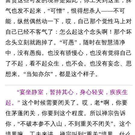
富贵这些可爱的境界是如此，你工夫到这里，脾
气也发不起来，“可憎”，恨得想杀人——不可
能，纵然偶然动一下，哎，自己那个觉性马上对
自己已经不客气了：怎么起这个念头啊！那个坏
念头立刻就跑掉了。“可愚”，随时在智慧清净
中，没有愚痴。也没有骄慢心，也没有觉得自己
了不起，看不起众生，也不会。也没有妄念、思
想来。“当知亦尔”，都是这个样子。
“宴坐静室，暂持其心，身心轻安，疾疾生
起。”
这个时候需要闭关了。哎，老*啊，你要
住茅蓬闭关，你要到这个程度。所以禅宗告诉
你，“不破本参不入山，不到重关不闭关”。这个
境界嘛，工夫来讲，禅宗叫到“重关”境界，什么