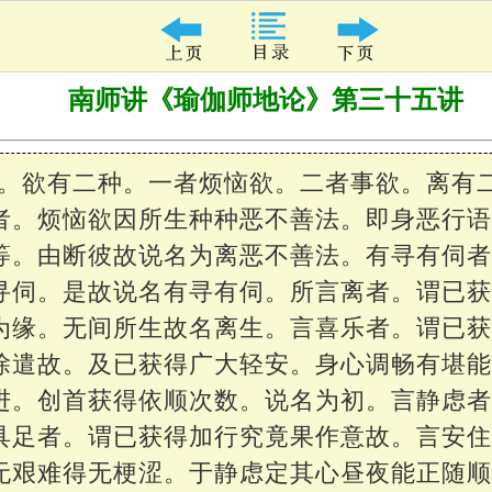
南师讲《瑜伽师地论》第三十五讲
者。欲有二种。一者烦恼欲。二者事欲。离有
者。烦恼欲因所生种种恶不善法。即身恶行
等。由断彼故说名为离恶不善法。有寻有伺
寻伺。是故说名有寻有伺。所言离者。谓已
为缘。无间所生故名离生。言喜乐者。谓已
除遣故。及已获得广大轻安。身心调畅有堪
进。创首获得依顺次数。说名为初。言静虑
具足者。谓已获得加行究竟果作意故。言安
无艰难得无梗涩。于静虑定其心昼夜能正随