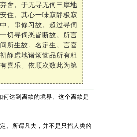
能弃舍。于无寻无伺三摩地
界安住。其心一味寂静极寂
地中。串修习故。超过寻伺
。一切寻伺悉皆断故。所言
无间所生故。名定生。言喜
伺初静虑地诸烦恼品所有粗
名有喜乐。依顺次数此为第
，如何达到离欲的境界。这个离欲是
定。所谓凡夫，并不是只指人类的