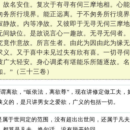
。故名安住。复次于有寻有伺三摩地相。心
匆务所行境界。能正远离。于不匆务所行境
寂静故。内等净故。又彼即于无寻无伺三摩
无间缺位。是故说言心一趣故。无寻无伺者
究竟作意故。所言生者。由此为因由此为缘
求义。又于喜中未见过失有欣有喜。一切寻
彼广大轻安。身心调柔有堪能乐所随逐故。
知。”（三十三卷）
所谓离欲，“皈依法，离欲尊”，现在讲修定做工夫
狭义的，是只讲男女之爱欲，广义的包括一切。
是属于世间定的范围，没有超出出世间，还属于凡夫
，都算是凡夫。换句话，没有脱开轮回。