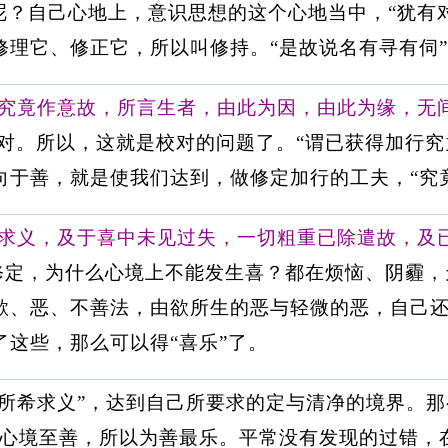
呢？自己心地上，意识思想的这个心地当中，“犹有
理它、修正它，所以叫修持。“是故说名有寻有伺”
行究竟作意故，所言生者，由此为因，由此为缘，无
得”对。所以，这就是校对的问题了。“谓已获得加行究
向于善，就是使我们达到，做修定加行的工夫，“究
希求义，及于喜中未见过失，一切粗重已除遣故，及
修定，为什么心境上不能发生喜？都在烦恼、阴霾，
欲、恶、不善法，由欲所生的恶与轻微的恶，自己
这些，那么可以得“喜乐”了。
所希求义”，达到自己所要求的定与清净的境界。那
己心境至善，所以为善最乐。平常没有发现的过错，