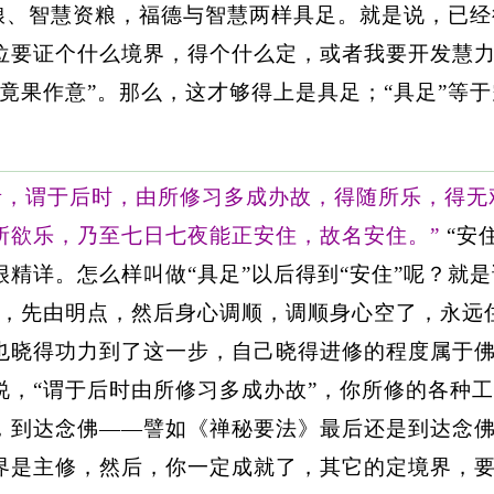
粮、智慧资粮，福德与智慧两样具足。就是说，已经
位要证个什么境界，得个什么定，或者我要开发慧
竟果作意”。那么，这才够得上是具足；“具足”等
者，谓于后时，由所修习多成办故，得随所乐，得无
所欲乐，乃至七日七夜能正安住，故名安住。”
“安
精详。怎么样叫做“具足”以后得到“安住”呢？就
中，先由明点，然后身心调顺，调顺身心空了，永远
也晓得功力到了这一步，自己晓得进修的程度属于
说，“谓于后时由所修习多成办故”，你所修的各种
，到达念佛——譬如《禅秘要法》最后还是到达念
界是主修，然后，你一定成就了，其它的定境界，要