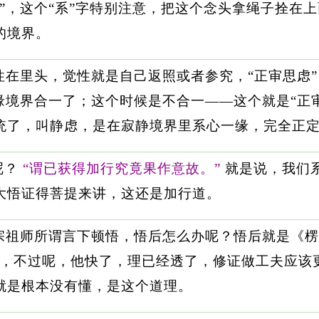
”，这个“系”字特别注意，把这个念头拿绳子拴在
的境界。
性在里头，觉性就是自己返照或者参究，“正审思虑
缘境界合一了；这个时候是不合一——这个就是“正
统了，叫静虑，是在寂静境界里系心一缘，完全正
呢？
“谓已获得加行究竟果作意故。”
就是说，我们
大悟证得菩提来讲，这还是加行道。
宗祖师所谓言下顿悟，悟后怎么办呢？悟后就是《楞
路，不过呢，他快了，理已经透了，修证做工夫应该
就是根本没有懂，是这个道理。