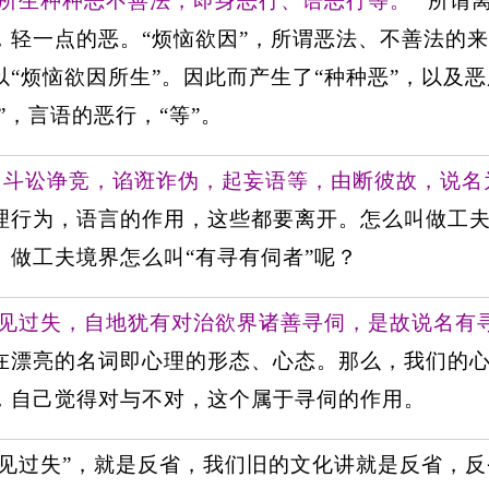
因所生种种恶不善法，即身恶行、语恶行等。”
所谓离
轻一点的恶。“烦恼欲因”，所谓恶法、不善法的来
“烦恼欲因所生”。因此而产生了“种种恶”，以及恶
”，言语的恶行，“等”。
，斗讼诤竞，谄诳诈伪，起妄语等，由断彼故，说名
理行为，语言的作用，这些都要离开。怎么叫做工
。做工夫境界怎么叫“有寻有伺者”呢？
未见过失，自地犹有对治欲界诸善寻伺，是故说名有
在漂亮的名词即心理的形态、心态。那么，我们的
，自己觉得对与不对，这个属于寻伺的作用。
未见过失”，就是反省，我们旧的文化讲就是反省，