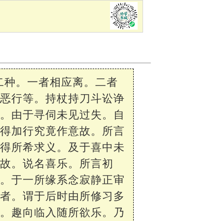
二种。一者相应离。二者
语恶行等。持杖持刀斗讼诤
者。由于寻伺未见过失。自
获得加行究竟作意故。所言
获得所希求义。及于喜中未
能故。说名喜乐。所言初
者。于一所缘系念寂静正审
住者。谓于后时由所修习多
顺。趣向临入随所欲乐。乃