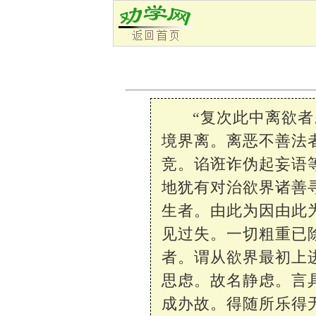
“复次此中离欲
境界离。离恶不善法
竞。谄诳诈伪起妄语
地犹有对治欲界诸善
生者。由此为因由此
见过失。一切粗重已
者。谓从欲界最初上
思虑。故名静虑。言
成办故。得随所乐得