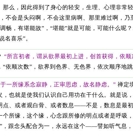
。那么，因此得到了身心的轻安，生理、心理非常轻
的，不会是头闷啊，不会这里病啊、那里难过啊，乃
身心调畅，有堪能故”，“堪能”就是可能，可能什么
说名喜乐”。
？
“所言初者，谓从欲界最初上进，创首获得，依顺
，“依顺次数”，欲界到色界、无色界，依次顺序地
“于一所缘系念寂静，正审思虑，故名静虑。”
禅定
义，也就是使我们认识自己用功在干什么。就是说
明点、或者观白骨、或者数息——不是，数息是最
一个所缘，这个缘，心念跟所修的明点或者是呼吸
静”，跟念头配合为一，永远在这个——譬如听气息