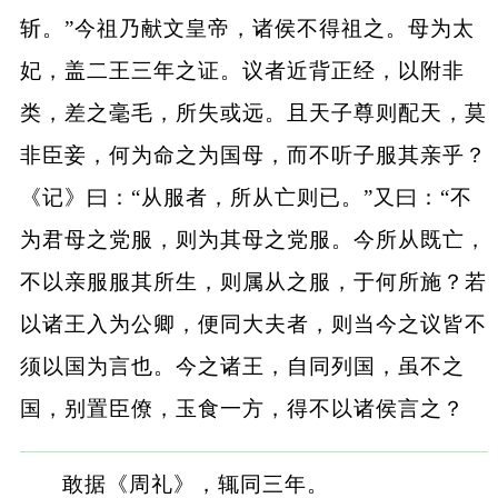
斩。”今祖乃献文皇帝，诸侯不得祖之。母为太
妃，盖二王三年之证。议者近背正经，以附非
类，差之毫毛，所失或远。且天子尊则配天，莫
非臣妾，何为命之为国母，而不听子服其亲乎？
《记》曰：“从服者，所从亡则已。”又曰：“不
为君母之党服，则为其母之党服。今所从既亡，
不以亲服服其所生，则属从之服，于何所施？若
以诸王入为公卿，便同大夫者，则当今之议皆不
须以国为言也。今之诸王，自同列国，虽不之
国，别置臣僚，玉食一方，得不以诸侯言之？
敢据《周礼》，辄同三年。