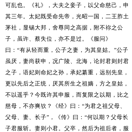
可乱也。《礼》，大夫之妾子，以父命慈己，申
其三年。太妃既受命先帝，光昭一国，二王胙土
茅社，显锡大邦，舍尊同之高据，附不祢之公
子，虽许、蔡失位，亦不是过。《服问》
曰：“有从轻而重，公子之妻，为其皇姑。”公子
虽厌，妻尚获申，况广陵、北海，论封君则封君
之子，语妃则命妃之孙，承妃纂重，远别先皇，
更以先后之正统，厌其所生之祖嫡，方之皇姑，
不以遥乎？今既许其申服，而复限之以期，比之
慈母，不亦爽欤？《经》曰：“为君之祖父母、
父母、妻、长子”，《传》曰：“何以期？父母长
子君服斩。妻则小君。父卒，然后为祖后者，服