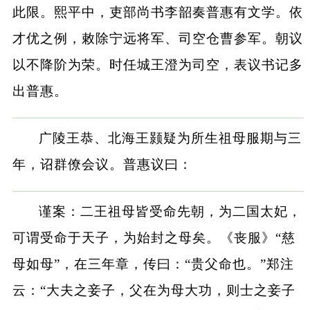
此限。熙平中，吏部尚书李韶奏普惠有文学。依
才优之例，敕除宁远将军、司空仓曹参军。朝议
以不降阶为荣。时任城王澄为司空，表议书记多
出普惠。
广陵王恭、北海王颢疑为所生祖母服期与三
年，诏群僚会议。普惠议曰：
谨案：二王祖母皆受命先朝，为二国太妃，
可谓受命于天子，为始封之母矣。《丧服》“慈
母如母”，在三年章，传曰：“贵父命也。”郑注
云：“大夫之妾子，父在为母大功，则士之妾子