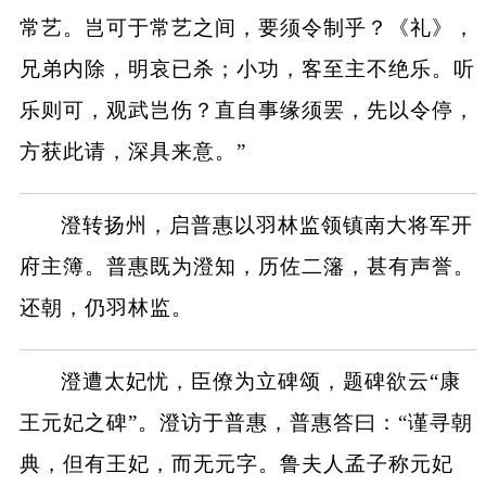
常艺。岂可于常艺之间，要须令制乎？《礼》，
兄弟内除，明哀已杀；小功，客至主不绝乐。听
乐则可，观武岂伤？直自事缘须罢，先以令停，
方获此请，深具来意。”
澄转扬州，启普惠以羽林监领镇南大将军开
府主簿。普惠既为澄知，历佐二籓，甚有声誉。
还朝，仍羽林监。
澄遭太妃忧，臣僚为立碑颂，题碑欲云“康
王元妃之碑”。澄访于普惠，普惠答曰：“谨寻朝
典，但有王妃，而无元字。鲁夫人孟子称元妃