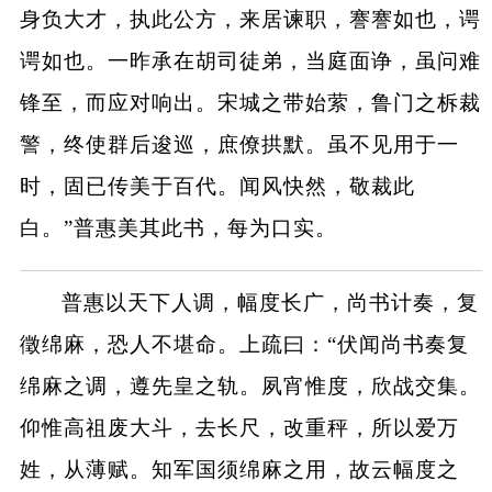
身负大才，执此公方，来居谏职，謇謇如也，谔
谔如也。一昨承在胡司徒弟，当庭面诤，虽问难
锋至，而应对响出。宋城之带始萦，鲁门之柝裁
警，终使群后逡巡，庶僚拱默。虽不见用于一
时，固已传美于百代。闻风快然，敬裁此
白。”普惠美其此书，每为口实。
普惠以天下人调，幅度长广，尚书计奏，复
徵绵麻，恐人不堪命。上疏曰：“伏闻尚书奏复
绵麻之调，遵先皇之轨。夙宵惟度，欣战交集。
仰惟高祖废大斗，去长尺，改重秤，所以爱万
姓，从薄赋。知军国须绵麻之用，故云幅度之