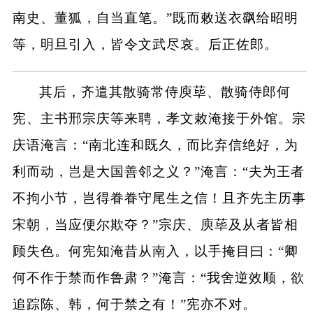
南史、董狐，自当直笔。”既而敕送衣飖给昭明
等，明旦引入，皆令文武尽哀。后正佐郎。
其后，齐遣其散骑常侍庾荜、散骑侍郎何
宪、主书邢宗庆等来聘，孝文敕淹接于外馆。宗
庆语淹言：“南北连和既久，而比弃信绝好，为
利而动，岂是大国善邻之义？”淹言：“夫为王者
不拘小节，岂得眷眷守尾生之信！且齐先主历事
宋朝，当应便尔欺夺？”宗庆、庾荜及从者皆相
顾失色。何宪知淹昔从南入，以手掩目曰：“卿
何不作于禁而作鲁肃？”淹言：“我舍逆效顺，欲
追踪陈、韩，何于禁之有！”宪亦不对。