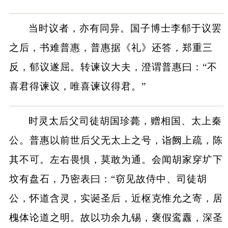
当时议者，亦有同异。国子博士李郁于议罢
之后，书难普惠，普惠据《礼》还答，郑重三
反，郁议遂屈。转谏议大夫，澄谓普惠曰：“不
喜君得谏议，唯喜谏议得君。”
时灵太后父司徒胡国珍薨，赠相国、太上秦
公。普惠以前世后父无太上之号，诣阙上疏，陈
其不可。左右畏惧，莫敢为通。会闻胡家穿圹下
坟有盘石，乃密表曰：“窃见故侍中、司徒胡
公，怀道含灵，实诞圣后，近枢克惟允之寄，居
槐体论道之明。故以功余九锡，褒假鸾纛，深圣