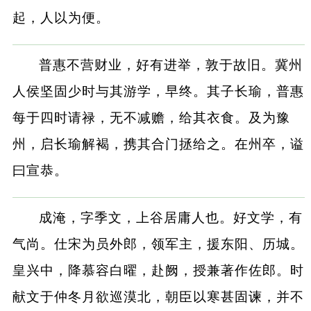
起，人以为便。
普惠不营财业，好有进举，敦于故旧。冀州
人侯坚固少时与其游学，早终。其子长瑜，普惠
每于四时请禄，无不减赡，给其衣食。及为豫
州，启长瑜解褐，携其合门拯给之。在州卒，谥
曰宣恭。
成淹，字季文，上谷居庸人也。好文学，有
气尚。仕宋为员外郎，领军主，援东阳、历城。
皇兴中，降慕容白曜，赴阙，授兼著作佐郎。时
献文于仲冬月欲巡漠北，朝臣以寒甚固谏，并不