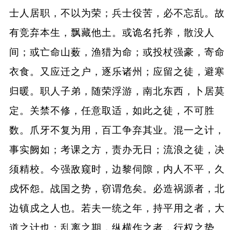
士人居职，不以为荣；兵士役苦，必不忘乱。故
有竞弃本生，飘藏他土。或诡名托养，散没人
间；或亡命山薮，渔猎为命；或投杖强豪，寄命
衣食。又应迁之户，逐乐诸州；应留之徒，避寒
归暖。职人子弟，随荣浮游，南北东西，卜居莫
定。关禁不修，任意取适，如此之徒，不可胜
数。爪牙不复为用，百工争弃其业。混一之计，
事实阙如；考课之方，责办无日；流浪之徒，决
须精校。今强敌窥时，边黎伺隙，内人不平，久
戍怀怨。战国之势，窃谓危矣。必造祸源者，北
边镇戍之人也。若夫一统之年，持平用之者，大
道之计也；乱离之期，纵横作之者，行权之势