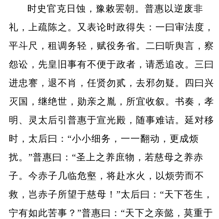
时史官克日蚀，豫敕罢朝。普惠以逆废非
礼，上疏陈之。又表论时政得失：一曰审法度，
平斗尺，租调务轻，赋役务省。二曰听舆言，察
怨讼，先皇旧事有不便于政者，请悉追改。三曰
进忠謇，退不肖，任贤勿贰，去邪勿疑。四曰兴
灭国，继绝世，勋亲之胤，所宜收叙。书奏，孝
明、灵太后引普惠于宣光殿，随事难诘。延对移
时，太后曰：“小小细务，一一翻动，更成烦
扰。”普惠曰：“圣上之养庶物，若慈母之养赤
子。今赤子几临危壑，将赴水火，以烦劳而不
救，岂赤子所望于慈母！”太后曰：“天下苍生，
宁有如此苦事？”普惠曰：“天下之亲懿，莫重于