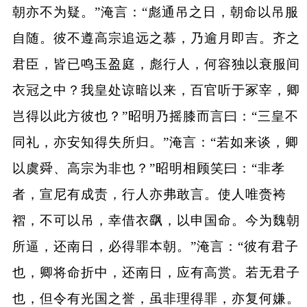
朝亦不为疑。”淹言：“彪通吊之日，朝命以吊服
自随。彼不遵高宗追远之慕，乃逾月即吉。齐之
君臣，皆已鸣玉盈庭，彪行人，何容独以衰服间
衣冠之中？我皇处谅暗以来，百官听于冢宰，卿
岂得以此方彼也？”昭明乃摇膝而言曰：“三皇不
同礼，亦安知得失所归。”淹言：“若如来谈，卿
以虞舜、高宗为非也？”昭明相顾笑曰：“非孝
者，宣尼有成责，行人亦弗敢言。使人唯赍袴
褶，不可以吊，幸借衣飖，以申国命。今为魏朝
所逼，还南日，必得罪本朝。”淹言：“彼有君子
也，卿将命折中，还南日，应有高赏。若无君子
也，但令有光国之誉，虽非理得罪，亦复何嫌。