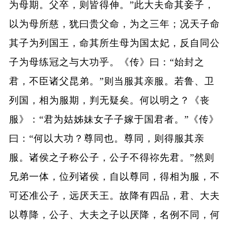
为母期。父卒，则皆得伸。”此大夫命其妾子，
以为母所慈，犹曰贵父命，为之三年；况天子命
其子为列国王，命其所生母为国太妃，反自同公
子为母练冠之与大功乎。《传》曰：“始封之
君，不臣诸父昆弟。”则当服其亲服。若鲁、卫
列国，相为服期，判无疑矣。何以明之？《丧
服》：“君为姑姊妹女子子嫁于国君者。”《传》
曰：“何以大功？尊同也。尊同，则得服其亲
服。诸侯之子称公子，公子不得祢先君。”然则
兄弟一体，位列诸侯，自以尊同，得相为服，不
可还准公子，远厌天王。故降有四品，君、大夫
以尊降，公子、大夫之子以厌降，名例不同，何