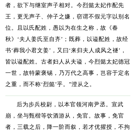
者，欲下与继室声子相对。今烈懿太妃作配先
王，更无声子、仲子之嫌，窃谓不假元字以别名
位。且以氏配姓，愚以为在生之称，故《春
秋》‘夫人姜氏至自齐’；既葬，以谥配姓，故经
书‘葬我小君文姜’，又曰‘来归夫人成风之襚’，
皆以谥配姓。古者妇人从夫谥，今烈懿太妃德冠
一世，故特蒙褒锡，乃万代之高事，岂容于定名
之重，而不称‘烈懿’乎。”澄从之。
后为步兵校尉，以本官领河南尹丞。宣武
崩，坐与甄楷等饮酒游从，免官。故事，免官
者，三载之后，降一阶而叙，若才优擢授，不拘