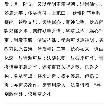
后，月一陛见。又以孝明不亲视朝，过崇佛法，
郊庙之事，多委有司，上疏曰：“伏惟陛下重晖
纂统，钦明文思，天地属心，百神伫望。伏愿躬
致郊庙之虔，亲纡朔望之泽，释奠成均，竭心千
亩，明发不寐，洁诚禋祼，孝弟可以通神明，德
教可以光四海。然后精进三宝，信心如来。道由
化深，故诸漏可尽；法随礼积，故彼岸可登。量
撤僧寺不急之华，还复百官久折之秩。已兴之
构，务从简成；将来之造，权令停息。但仍旧
贯，亦何必改作。庶节用爱人，法俗俱赖。”寻
别敕付外，议释奠之礼。