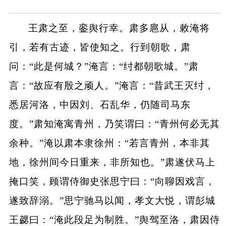
王肃之至，銮舆行幸。肃多扈从，敕淹将
引，若有古迹，皆使知之。行到朝歌，肃
问：“此是何城？”淹言：“纣都朝歌城。”肃
言：“故应有殷之顽人。”淹言：“昔武王灭纣，
悉居河洛，中因刘、石乱华，仍随司马东
度。”肃知淹寓青州，乃笑谓曰：“青州何必无其
余种。”淹以肃本隶徐州：“若言青州，本非其
地，徐州间今日重来，非所知也。”肃遂伏马上
掩口笑，顾谓侍御史张思宁曰：“向聊因戏言，
遂致辞溺。”思宁驰马以闻，孝文大悦，谓彭城
王勰曰：“淹此段足为制胜。”舆驾至洛，肃因侍