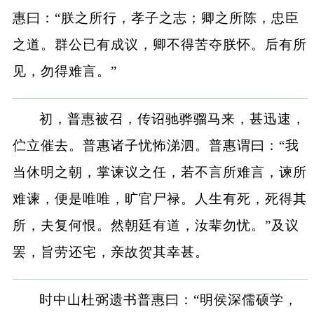
惠曰：“朕之所行，孝子之志；卿之所陈，忠臣
之道。群公已有成议，卿不得苦夺朕怀。后有所
见，勿得难言。”
初，普惠被召，传诏驰骅骝马来，甚迅速，
伫立催去。普惠诸子忧怖涕泗。普惠谓曰：“我
当休明之朝，掌谏议之任，若不言所难言，谏所
难谏，便是唯唯，旷官尸禄。人生有死，死得其
所，夫复何恨。然朝廷有道，汝辈勿忧。”及议
罢，旨劳还宅，亲故贺其幸甚。
时中山杜弼遗书普惠曰：“明侯深儒硕学，