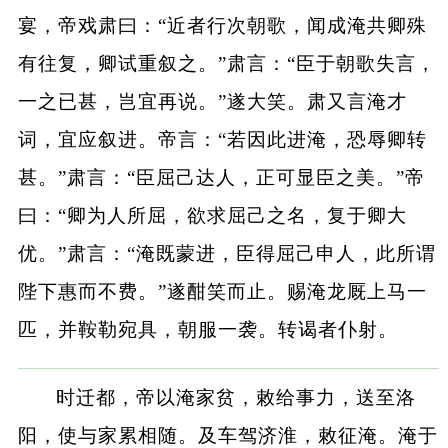
宴，帝戏肃曰：“近者行次朝歌，闻成淹共卿殊
有往复，卿试重叙之。”肃言：“臣于朝歌失言，
一之已甚，岂宜再说。”遂大笑。肃又言淹才
词，宜应叙进。帝言：“若因此进淹，恐辱卿转
甚。”肃言：“臣屈己达人，正可显臣之美。”帝
曰：“卿为人所屈，欲求屈己之名，复于卿大
优。”肃言：“淹既蒙进，臣得屈己申人，此所谓
陛下惠而不费。”遂酣笑而止。赐淹龙厩上马一
匹，并鞍勒宛具，朝服一袭。转谒者仆射。
时迁都，帝以淹家贫，敕给事力，送至洛
阳，使与家累相随。及车驾济淮，敕征淹。淹于