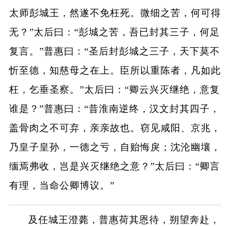
太师彭城王，然遂不免枉死。微细之苦，何可得
无？”太后曰：“彭城之苦，吾已封其三子，何足
复言。”普惠曰：“圣后封彭城之三子，天下莫不
忻至德，知慈母之在上。臣所以重陈者，凡如此
枉，乞垂圣察。”太后曰：“卿云兴灭继绝，意复
谁是？”普惠曰：“昔淮南逆终，汉文封其四子，
盖骨肉之不可弃，亲亲故也。窃见咸阳、京兆，
乃皇子皇孙，一德之亏，自贻悔戾；沈沦幽壤，
缅焉弗收，岂是兴灭继绝之意？”太后曰：“卿言
有理，当命公卿博议。”
及任城王澄薨，普惠荷其恩待，朔望奔赴，