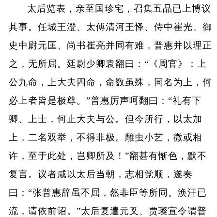
太后览表，亲至国珍宅，召集五品已上博议
其事。任城王澄、太傅清河王怿、侍中崔光、御
史中尉元匡、尚书崔亮并同有难，普惠并以理正
之，无所屈。廷尉少卿袁翻曰：“《周官》：上
公九命，上大夫四命，命数虽殊，同名为上，何
必上者皆是极尊。”普惠厉声呵翻曰：“礼有下
卿、上士，何止大夫与公。但今所行，以太加
上，二名双举，不得非极。雕虫小艺，微或相
许，至于此处，岂卿所及！”翻甚有惭色，默不
复言。议者咸以太后当朝，志相党顺，遂奏
曰：“张普惠辞虽不屈，然非臣等所同。涣汗已
流，请依前诏。”太后复遣元叉、贾璨宣令谓普