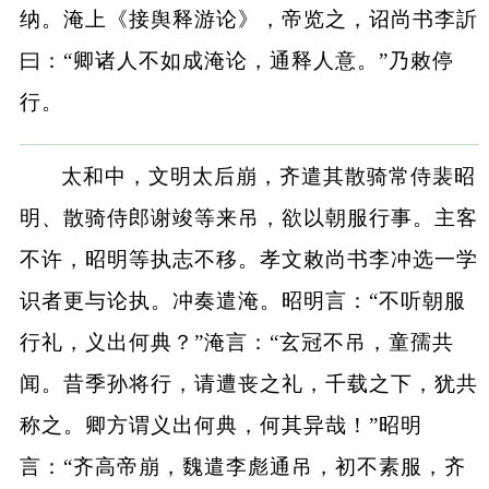
纳。淹上《接舆释游论》，帝览之，诏尚书李訢
曰：“卿诸人不如成淹论，通释人意。”乃敕停
行。
太和中，文明太后崩，齐遣其散骑常侍裴昭
明、散骑侍郎谢竣等来吊，欲以朝服行事。主客
不许，昭明等执志不移。孝文敕尚书李冲选一学
识者更与论执。冲奏遣淹。昭明言：“不听朝服
行礼，义出何典？”淹言：“玄冠不吊，童孺共
闻。昔季孙将行，请遭丧之礼，千载之下，犹共
称之。卿方谓义出何典，何其异哉！”昭明
言：“齐高帝崩，魏遣李彪通吊，初不素服，齐