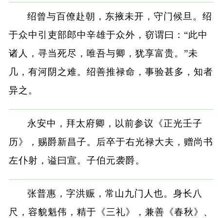
绍曾与百僚赴朝，东掖未开，守门候旦。绍
于众中引吏部郎中辛雄于众外，窃谓曰：“此中
诸人，寻当死尽，唯吾与卿，犹享富贵。”未
几，有河阴之难。绍善推禄命，事验甚多，知者
异之。
永安中，拜太府卿，以前参议《正光壬子
历》，赐爵新昌子。后卒于右光禄大夫，赠尚书
左仆射，谥曰宣。子伯元袭爵。
张普惠，字洪赈，常山九门人也。身长八
尺，容貌魁伟，精于《三礼》，兼善《春秋》、