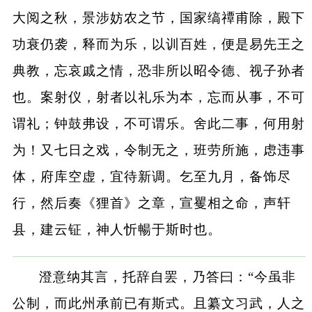
大阅之秋，景涉妨农之节，国家缟禫甫除，殿下
功衰仍袭，释而为乐，以训百姓，便是易先王之
典教，忘哀戚之情，恐非所以昭令德、视子孙者
也。案射仪，射者以礼乐为本，忘而从事，不可
谓礼；钟鼓弗设，不可谓乐。舍此二事，何用射
为！又七日之戏，令制无之，班劳所施，虑违事
体，府库空虚，宜待新调。乞至九月，备饰尽
行，然后奏《狸首》之章，宣矍相之命，声轩
县，建云钲，神人忻暢于斯时也。
澄意纳其言，托辞自罢，乃答曰：“今虽非
公制，而此州承前已有斯式。且纂文习武，人之