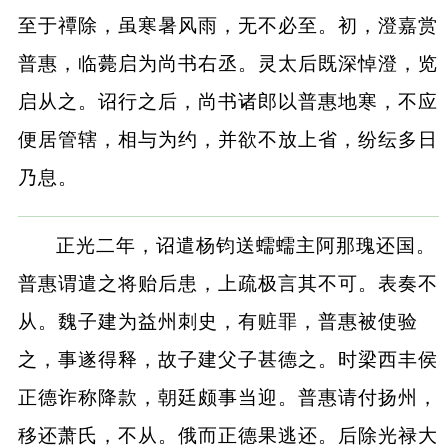
至于禫除，虽寒暑风雨，无不必至。初，澄嘉赏
普惠，临薨启为尚书右丞。灵太后既深悼澄，览
启从之。诏行之后，尚书诸郎以普惠地寒，不应
便居管辖，相与为约，并欲不放上省，纷纭多日
乃息。
正光二年，诏遣杨钧送蠕蠕主阿那瑰还国。
普惠谓遣之将贻后患，上疏极言其不可。表奏不
从。魏子建为益州刺史，有赃罪，普惠被使验
之，事遂得释，故子建父子甚德之。时梁西丰侯
正德诈称降款，朝廷颇事当迎。普惠请付扬州，
移还萧氏，不从。俄而正德果逃还。后除光禄大