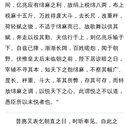
间，亿兆应有绵麻之利，故绢上税绵八两，布上
税麻十五斤。万姓得废大斗，去长尺，改重秤，
荷轻赋之饶，不适于绵麻而已。故歌舞以供其
赋，奔走以役其勤。夫信行于上，则亿兆乐输于
下。自兹已降，渐渐长阔，百姓嗟怨，闻于朝
野。伏惟皇太后未临朝之前，陛下居谅暗之日，
宰辅不寻其本，知天下之怨绵麻，不察其幅广、
度长、秤重、斗大，革其所弊，存其可存，而特
放绵麻之调，以悦天下之心。此谓悦之不以道，
愚臣所以未悦者也。”
普惠又表乞朝直之日，时听奉见。自此之