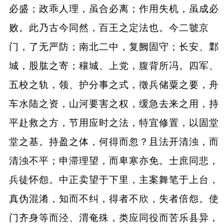
必盛；政乖人理，虽合必离；作用失机，虽成必
败。此乃古今同然，百王之定法也。今二虢京
门，了无严防；南北二中，复阙固守；长安、鄴
城，股肱之寄；穰城、上党，腹背所冯。四军、
五校之轨，领、护分事之式，徵兵储粟之要，舟
车水陆之资，山河要害之权，缓急去来之用，持
平赴救之方，节用应时之法，特宜修置，以固堂
堂之基。持盈之体，何得而忽？且法开清浊，而
清浊不平；申滞理望，而卑寒亦免。士庶同悲，
兵徒怀怨。中正卖望于下里，主案舞笔于上台，
真伪混淆，知而不纠，得者不欣，失者倍怨。使
门齐身等而泾、渭奄殊，类应同役而苦乐县异，