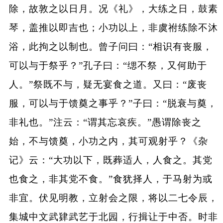
除，故敦之以日月。况《礼》，大练之日，鼓素
琴，盖推以即吉也；小功以上，非虞祔练除不沐
浴，此拘之以制也。曾子问曰：“相识有丧服，
可以与于祭乎？”孔子曰：“缌不祭，又何助于
人。”祭既不与，疑无宴食之道。又曰：“废丧
服，可以与于馈奠之事乎？”子曰：“脱衰与奠，
非礼也。”注云：“谓其忘哀疾。”愚谓除丧之
始，不与馈奠，小功之内，其可观射乎？《杂
记》云：“大功以下，既葬适人，人食之。其党
也食之，非其党不食。”食犹择人，于马射为或
非宜。伏见明教，立射会之限，将以二七令辰，
集城中文武肄武艺于北园，行揖让于中否。时非