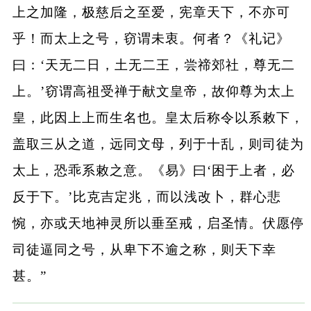
上之加隆，极慈后之至爱，宪章天下，不亦可
乎！而太上之号，窃谓未衷。何者？《礼记》
曰：‘天无二日，土无二王，尝禘郊社，尊无二
上。’窃谓高祖受禅于献文皇帝，故仰尊为太上
皇，此因上上而生名也。皇太后称令以系敕下，
盖取三从之道，远同文母，列于十乱，则司徒为
太上，恐乖系敕之意。《易》曰‘困于上者，必
反于下。’比克吉定兆，而以浅改卜，群心悲
惋，亦或天地神灵所以垂至戒，启圣情。伏愿停
司徒逼同之号，从卑下不逾之称，则天下幸
甚。”