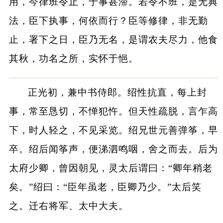
用，今律班令止，于事甚滞。若令不班，是无典
法，臣下执事，何依而行？臣等修律，非无勤
止，署下之日，臣乃无名，是谓农夫尽力，他食
其秋，功名之所，实怀于悒。
正光初，兼中书侍郎。绍性抗直，每上封
事，常至恳切，不惮犯忤。但天性疏脱，言乍高
下，时人轻之，不见采览。绍兄世元善弹筝，早
卒。绍后闻筝声，便涕泗鸣咽，舍之而去。后为
太府少卿，曾因朝见，灵太后谓曰：“卿年稍老
矣。”绍曰：“臣年虽老，臣卿乃少。”太后笑
之。迁右将军、太中大夫。