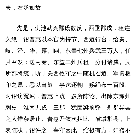
夫，右丞如故。
先是，仇池武兴郡氐数反，西垂郡戍，租连
久绝。诏普惠以本官为持节、西道行台，给秦、
岐、泾、华、雍、豳、东秦七州兵武三万人，任
其召发；送南秦、东益二州兵租，分付诸戍。其
所部将统，听于关西牧守之中随机召遣。军资板
印之属，悉以自随。事讫还朝，赐绢布一百段。
时诏访冤屈，普惠上疏，多所陈论。出除东豫州
刺史。淮南九戍十三郡，犹因梁前弊，别郡异县
之人错杂居止。普惠乃依次括比，省减郡县，上
表陈状，诏许之。宰守因此，绾摄有方，奸盗不