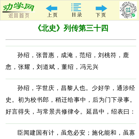
《北史》列传第三十四
孙绍，张普惠，成淹，范绍，刘桃符，鹿
悆，张耀，刘道斌，董绍，冯元兴
孙绍，字世庆，昌黎人也。少好学，通涉经
史。初为校书郎，稍迁给事中，后为门下录事。
好言得失，与常景共修律令。延昌中，绍表曰：
臣闻建国有计，虽危必安；施化能和，虽寡