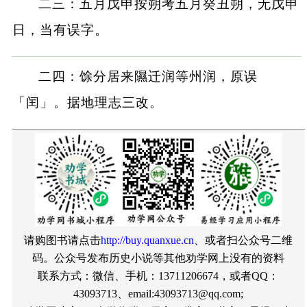
二三：五月戊申按朔考五月癸丑朔，无戊申
日，当有误字。
二四：馀分居来隰迁润等州润，原误
「闰」。据地理志三改。
请购图书请点击
http://buy.quanxue.cn
、或者扫公众号二维
码。公众号发布历史小说等其他劝学网上没有的资料
联系方式：微信、手机：13711206674，或者QQ：
43093713、email:43093713@qq.com;