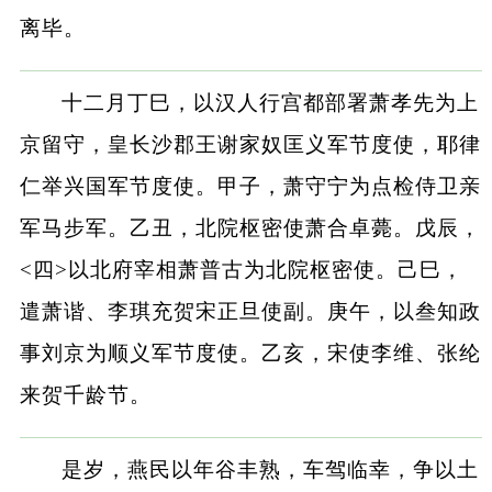
离毕。
十二月丁巳，以汉人行宫都部署萧孝先为上
京留守，皇长沙郡王谢家奴匡义军节度使，耶律
仁举兴国军节度使。甲子，萧守宁为点检侍卫亲
军马步军。乙丑，北院枢密使萧合卓薨。戊辰，
<四>以北府宰相萧普古为北院枢密使。己巳，
遣萧谐、李琪充贺宋正旦使副。庚午，以叁知政
事刘京为顺义军节度使。乙亥，宋使李维、张纶
来贺千龄节。
是岁，燕民以年谷丰熟，车驾临幸，争以土