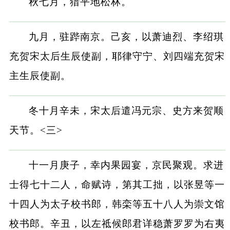
秋七月，猎平地松林。
九月，驻跸南京。己亥，以萧迪烈、李绍琪
充贺宋太后生辰使副，耶律守宁、刘四端充贺宋
主生辰使副。
冬十月辛未，宋太后遣冯元宗、史方来贺顺
天节。<三>
十一月庚子，幸内果园宴，京民聚观。求进
士得七十二人，命赋诗，第其工拙，以张昱等一
十四人为太子校书郎，韩栾等五十八人为崇文馆
校书郎。辛丑，以左祗候郎君详稳萧罗罗为右夷