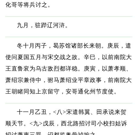
化哥等将兵讨之。
九月，驻跸辽河浒。
冬十月丙子，曷苏馆诸部长来朝。庚辰，遣
使问夏国五月与宋交战之故。辛巳，以前南院大
王直鲁衮为乌古敌烈都详稳。庚寅，以萧孝顺、
萧绍宗兼侍中，驸马萧绍业平章政事，前南院大
王胡睹同知上京留守，安哥通化州节度使。
十一月乙丑，<八>宋遣韩翼、田承说来贺
顺天节。<九>戊辰，西北路招讨司小校扫姑诉
招讨萧惠三罪，诏都监奥骨祯按之。