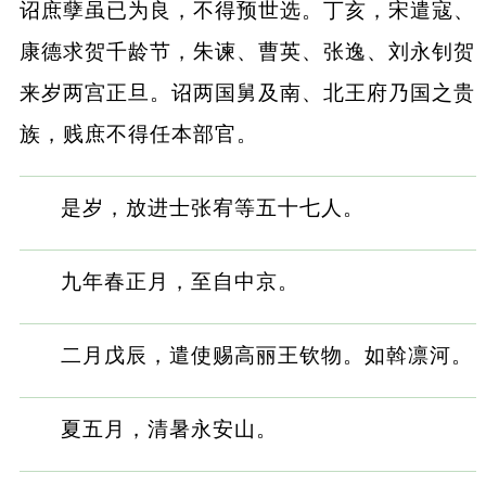
诏庶孽虽已为良，不得预世选。丁亥，宋遣寇、
康德求贺千龄节，朱谏、曹英、张逸、刘永钊贺
来岁两宫正旦。诏两国舅及南、北王府乃国之贵
族，贱庶不得任本部官。
是岁，放进士张宥等五十七人。
九年春正月，至自中京。
二月戊辰，遣使赐高丽王钦物。如斡凛河。
夏五月，清暑永安山。