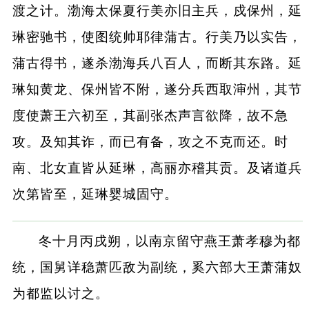
渡之计。渤海太保夏行美亦旧主兵，戍保州，延
琳密驰书，使图统帅耶律蒲古。行美乃以实告，
蒲古得书，遂杀渤海兵八百人，而断其东路。延
琳知黄龙、保州皆不附，遂分兵西取渖州，其节
度使萧王六初至，其副张杰声言欲降，故不急
攻。及知其诈，而已有备，攻之不克而还。时
南、北女直皆从延琳，高丽亦稽其贡。及诸道兵
次第皆至，延琳婴城固守。
冬十月丙戌朔，以南京留守燕王萧孝穆为都
统，国舅详稳萧匹敌为副统，奚六部大王萧蒲奴
为都监以讨之。