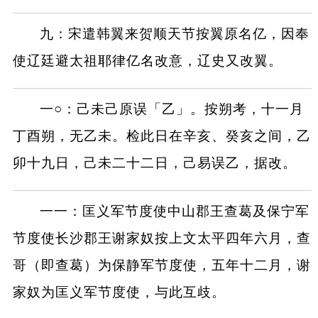
九：宋遣韩翼来贺顺天节按翼原名亿，因奉
使辽廷避太祖耶律亿名改意，辽史又改翼。
一○：己未己原误「乙」。按朔考，十一月
丁酉朔，无乙未。检此日在辛亥、癸亥之间，乙
卯十九日，己未二十二日，己易误乙，据改。
一一：匡义军节度使中山郡王查葛及保宁军
节度使长沙郡王谢家奴按上文太平四年六月，查
哥（即查葛）为保静军节度使，五年十二月，谢
家奴为匡义军节度使，与此互歧。