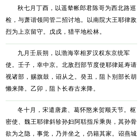
秋七月丁酉，以遥辇帐郎君陈哥为西北路巡
检，与萧谐领同管二招讨地。以南院大王耶律敌
烈为上京留守。戊戌，猎平地松林。
九月壬辰朔，以渤海宰相罗汉权东京统军
使。壬子，幸中京。北敌烈部节度使耶律延寿请
视诸部，赐旗鼓，诏从之。癸丑，阻卜别部长胡
懒来降。乙卯，阻卜长舂古来降。
冬十月，宋遣唐肃、葛怀愍来贺顺天节。枢
密使、魏王耶律斜轸孙妇阿聒指斥乘舆，其孙骨
欲为之隐，事觉，乃并坐之，仍籍其家。诏燕城