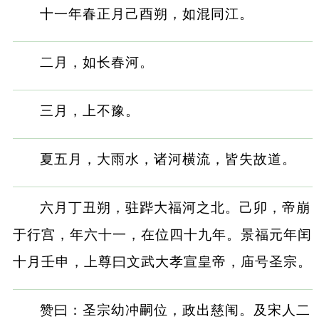
十一年春正月己酉朔，如混同江。
二月，如长春河。
三月，上不豫。
夏五月，大雨水，诸河横流，皆失故道。
六月丁丑朔，驻跸大福河之北。己卯，帝崩
于行宫，年六十一，在位四十九年。景福元年闰
十月壬申，上尊曰文武大孝宣皇帝，庙号圣宗。
赞曰：圣宗幼冲嗣位，政出慈闱。及宋人二