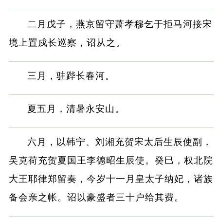
二月戊子，燕京留守萧孝穆乞于拒马河接宋
境上置戍长巡察，诏从之。
三月，驻跸长春河。
夏五月，清暑永安山。
六月，以韩宁、刘湘充贺宋太后生辰使副，
吴克荷充贺夏国王李德昭生辰使。癸巳，权北院
大王耶律郑留奏，今岁十一月皇太子纳妃，诸族
备会亲之帐。诏以豪盛者三十户给其费。