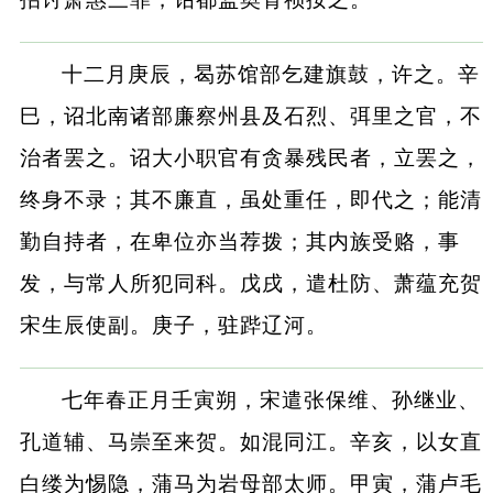
十二月庚辰，曷苏馆部乞建旗鼓，许之。辛
巳，诏北南诸部廉察州县及石烈、弭里之官，不
治者罢之。诏大小职官有贪暴残民者，立罢之，
终身不录；其不廉直，虽处重任，即代之；能清
勤自持者，在卑位亦当荐拨；其内族受赂，事
发，与常人所犯同科。戊戌，遣杜防、萧蕴充贺
宋生辰使副。庚子，驻跸辽河。
七年春正月壬寅朔，宋遣张保维、孙继业、
孔道辅、马崇至来贺。如混同江。辛亥，以女直
白缕为惕隐，蒲马为岩母部太师。甲寅，蒲卢毛