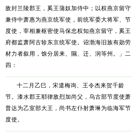
敌封兰陵郡王，奚王蒲奴加侍中；以权燕京留守
兼侍中萧惠为燕京统军使，前统军委大将军、节
度使，宰相兼枢密使马保忠权知燕京留守，奚王
府都监萧阿古轸东京统军使。诏渤海旧族有勋劳
材力者叙用，馀分居来、隰、迁、润等州。」二
四：
十二月乙巳，宋遣梅询、王令杰来贺千龄
节。漆水郡王耶律敌烈加尚父，乌古部节度使萧
普达为乙室部大王，尚书左仆射萧琳为临海军节
度使。