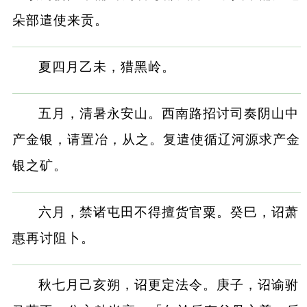
朵部遣使来贡。
夏四月乙未，猎黑岭。
五月，清暑永安山。西南路招讨司奏阴山中
产金银，请置冶，从之。复遣使循辽河源求产金
银之矿。
六月，禁诸屯田不得擅货官粟。癸巳，诏萧
惠再讨阻卜。
秋七月己亥朔，诏更定法令。庚子，诏谕驸