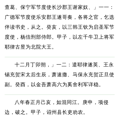
查葛、保宁军节度使长沙郡王谢家奴、」一一：
广德军节度使乐安郡王遂哥奏，各将之官，乞选
伴读书史，从之。癸亥，以三韩王钦为启圣军节
度使，杨佶刑部侍郎。甲子，以左千牛卫上将军
耶律古昱为北院大王。
十二月丁卯朔，」一二：遣耶律遂英、王永
锡充贺宋太后生辰，萧速撒、马保永充贺正旦使
副。癸酉，以金吾萧高六为奚舍利军详稳。
八年春正月己亥，如混同江。庚申，项侵
边，破之。甲子，诏州县长吏劝农。