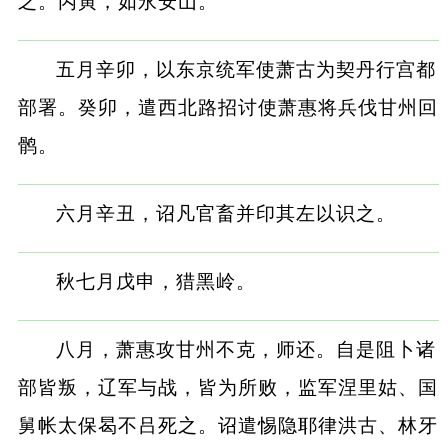
之。丙寅，如永安山。
五月辛卯，以东京统军使萧古为契丹行宫都
部署。癸卯，遣西北路招讨使萧惠将兵伐甘州回
鹘。
六月辛丑，诏凡官畜并印其左以识之。
秋七月戊申，猎黑岭。
八月，萧惠攻甘州不克，师还。自是阻卜诸
部皆叛，辽军与战，皆为所败，监军涅里姑、国
舅帐太保曷不吕死之。诏遣惕隐耶律洪古、林牙