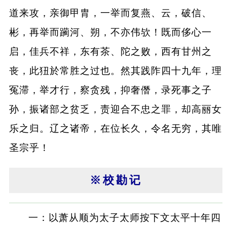
道来攻，亲御甲胄，一举而复燕、云，破信、
彬，再举而躏河、朔，不亦伟欤！既而侈心一
启，佳兵不祥，东有茶、陀之败，西有甘州之
丧，此狃於常胜之过也。然其践阼四十九年，理
冤滞，举才行，察贪残，抑奢僭，录死事之子
孙，振诸部之贫乏，责迎合不忠之罪，却高丽女
乐之归。辽之诸帝，在位长久，令名无穷，其唯
圣宗乎！
※校勘记
一：以萧从顺为太子太师按下文太平十年四