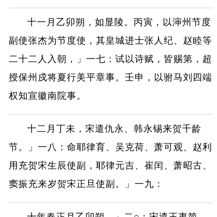
十一月乙卯朔，如显陵。丙寅，以渖州节度
副使张杰为节度使，其皇城进士张人纪、赵睦等
二十二人入朝，」一七：试以诗赋，皆赐第，超
授保州戍将夏行美平章事。壬申，以驸马刘四端
权知宣徽南院事。
十二月丁未，宋遣仇永、韩永锡来贺千龄
节。」一八：命耶律育、吴克荷、萧可观、赵利
用充贺宋生辰使副，耶律元吉、崔闰、萧昭古、
窦振充来岁贺宋正旦使副。」一九：
十年春正月乙卯朔，」二○：宋遣王夷简、