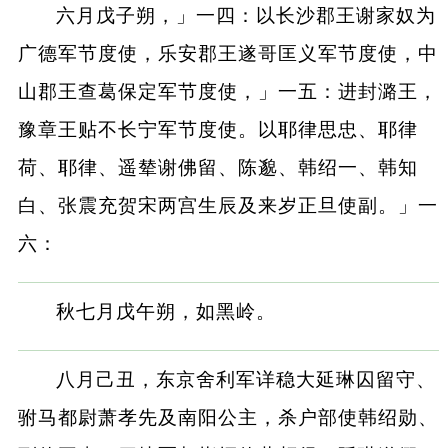
六月戊子朔，」一四：以长沙郡王谢家奴为
广德军节度使，乐安郡王遂哥匡义军节度使，中
山郡王查葛保定军节度使，」一五：进封潞王，
豫章王贴不长宁军节度使。以耶律思忠、耶律
荷、耶律、遥辇谢佛留、陈邈、韩绍一、韩知
白、张震充贺宋两宫生辰及来岁正旦使副。」一
六：
秋七月戊午朔，如黑岭。
八月己丑，东京舍利军详稳大延琳囚留守、
驸马都尉萧孝先及南阳公主，杀户部使韩绍勋、