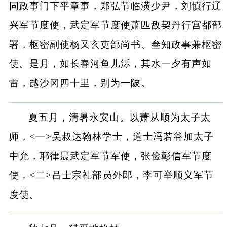
同政事门下平章事，郑弘节临潢少尹，刘慎行辽
兴军节度使，武定军节度使萧匹敌契丹行宫都部
署，枢密副使杨又玄吏部尚书、叁知政事兼枢密
使。是月，如长春河鱼儿泺，其水一夕有声如
雷，越沙冈四十里，别为一陂。
夏五月，清暑永安山。以萧从顺为太子太
师，<一>吴叔达翰林学士，道士冯若谷加太子
中允，耶律晨武定军节军使，张俭彰信军节度
使，<二>吕士宗礼部员外郎，李可举顺义军节
度使。