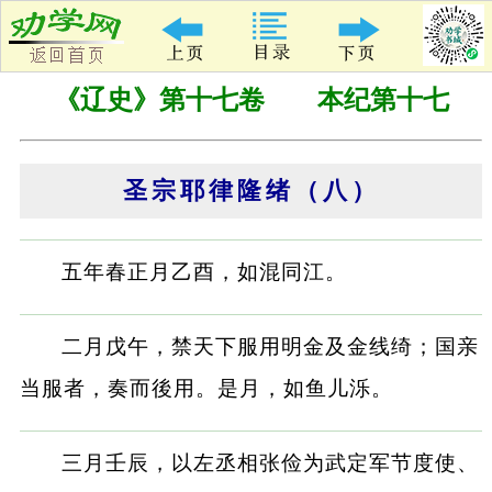
《辽史》第十七卷 本纪第十七
圣宗耶律隆绪（八）
五年春正月乙酉，如混同江。
二月戊午，禁天下服用明金及金线绮；国亲
当服者，奏而後用。是月，如鱼儿泺。
三月壬辰，以左丞相张俭为武定军节度使、