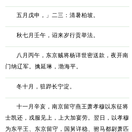
五月戊申，」二三：清暑柏坡。
秋七月壬午，诏来岁行贡举法。
八月丙午，东京贼将杨详世密送款，夜开南
门纳辽军。擒延琳，渤海平。
冬十月，驻跸长宁淀。
十一月辛亥，南京留守燕王萧孝穆以东征将
士凯还，戎服见上，上大加宴劳。翌日，以孝穆
为东平王、东京留守，国舅详稳、驸马都尉萧匹