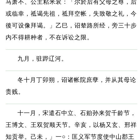
马萧不、公主粘米衮：「尔於后有父母之尊，后
或临幸，祗谒先祖，祗拜空帐，失致敬之礼，今
後可设像拜谒。」乙巳，诏辇路所经，旁三十步
内不得耕种者，不在诉讼之限。
九月，驻跸辽河。
冬十月丁卯朔，诏诸帐院庶孽，并从其母论
贵贱。
十一月，宋遣石中立、石贻孙来贺千龄节，
王博文、王双贺顺天节。辛亥，以杨又玄、邢祥
知贡举。己未，」一○：匡义军节度使中山郡王