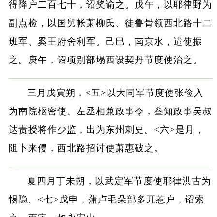
得降户二百七十，诏奖谕之。戊午，以耶律野为
副点检，以国舅帐萧柳氏、徒鲁骨领西北路十二
班军、奚王府舍利军。己巳，南京水，遣使振
之。庚午，诏项别部塌西设契丹节度使治之。
三月戊寅朔，<五>以大同军节度使张俭入
为南院枢密使、左丞相兼政事令，叁知政事吴叔
达责授将作少监，出为东州刺史。<六>是月，
阻卜来侵，西北路招讨使萧惠破之。
夏四月丁未朔，以武定军节度使耶律洪古为
惕隐。<七>戊申，蒲卢毛朵部多兀惹户，诏索