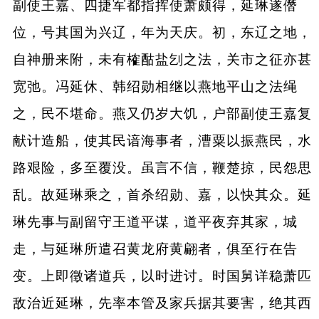
副使王嘉、四捷军都指挥使萧颇得，延琳遂僭
位，号其国为兴辽，年为天庆。初，东辽之地，
自神册来附，未有榷酤盐刉之法，关市之征亦甚
宽弛。冯延休、韩绍勋相继以燕地平山之法绳
之，民不堪命。燕又仍岁大饥，户部副使王嘉复
献计造船，使其民谙海事者，漕粟以振燕民，水
路艰险，多至覆没。虽言不信，鞭楚掠，民怨思
乱。故延琳乘之，首杀绍勋、嘉，以快其众。延
琳先事与副留守王道平谋，道平夜弃其家，城
走，与延琳所遣召黄龙府黄翩者，俱至行在告
变。上即徵诸道兵，以时进讨。时国舅详稳萧匹
敌治近延琳，先率本管及家兵据其要害，绝其西