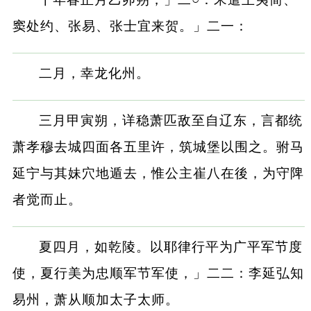
窦处约、张易、张士宜来贺。」二一：
二月，幸龙化州。
三月甲寅朔，详稳萧匹敌至自辽东，言都统
萧孝穆去城四面各五里许，筑城堡以围之。驸马
延宁与其妹穴地遁去，惟公主崔八在後，为守陴
者觉而止。
夏四月，如乾陵。以耶律行平为广平军节度
使，夏行美为忠顺军节军使，」二二：李延弘知
易州，萧从顺加太子太师。