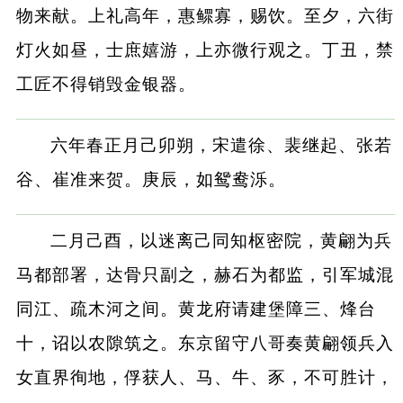
物来献。上礼高年，惠鳏寡，赐饮。至夕，六街
灯火如昼，士庶嬉游，上亦微行观之。丁丑，禁
工匠不得销毁金银器。
六年春正月己卯朔，宋遣徐、裴继起、张若
谷、崔准来贺。庚辰，如鸳鸯泺。
二月己酉，以迷离己同知枢密院，黄翩为兵
马都部署，达骨只副之，赫石为都监，引军城混
同江、疏木河之间。黄龙府请建堡障三、烽台
十，诏以农隙筑之。东京留守八哥奏黄翩领兵入
女直界徇地，俘获人、马、牛、豕，不可胜计，