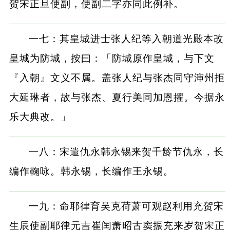
贺宋正旦使副，使副二字亦同此例补。
一七：其皇城进士张人纪等入朝道光殿本改
皇城为防城，按曰：「防城原作皇城，与下文
『入朝』文义不属。盖张人纪与张杰同守渖州拒
大延琳者，故与张杰、夏行美同加恩擢。今据永
乐大典改。」
一八：宋遣仇永韩永锡来贺千龄节仇永，长
编作鞠咏。韩永锡，长编作王永锡。
一九：命耶律育吴克荷萧可观赵利用充贺宋
生辰使副耶律元吉崔闰萧昭古窦振充来岁贺宋正