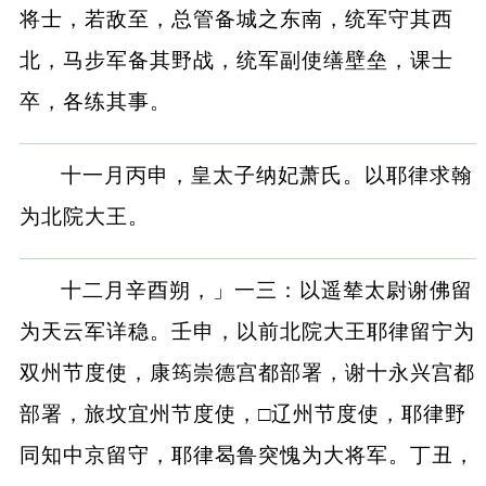
将士，若敌至，总管备城之东南，统军守其西
北，马步军备其野战，统军副使缮壁垒，课士
卒，各练其事。
十一月丙申，皇太子纳妃萧氏。以耶律求翰
为北院大王。
十二月辛酉朔，」一三：以遥辇太尉谢佛留
为天云军详稳。壬申，以前北院大王耶律留宁为
双州节度使，康筠崇德宫都部署，谢十永兴宫都
部署，旅坟宜州节度使，□辽州节度使，耶律野
同知中京留守，耶律曷鲁突愧为大将军。丁丑，