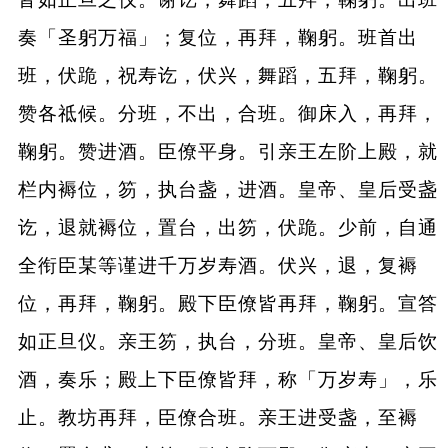
奏「圣躬万福」；复位，再拜，鞠躬。班首出
班，伏跪，祝寿讫，伏兴，舞蹈，五拜，鞠躬。
赞各祗候。分班，不出，合班。御床入，再拜，
鞠躬。赞进酒。臣僚平身。引亲王左阶上殿，就
栏内褥位，笏，执台盏，进酒。皇帝、皇后受盏
讫，退就褥位，置台，出笏，伏跪。少前，自通
全衔臣某等谨进千万岁寿酒。伏兴，退，复褥
位，再拜，鞠躬。殿下臣僚皆再拜，鞠躬。宣答
如正旦仪。亲王笏，执台，分班。皇帝、皇后饮
酒，奏乐；殿上下臣僚皆拜，称「万岁寿」，乐
止。教坊再拜，臣僚合班。亲王进受盏，至褥