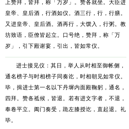
上赞拜，皆拜，称「万岁」。赞各就坐。大臣进
皇帝、皇后酒，行酒如仪。酒三行，行，行膳。
又进皇帝、皇后酒。酒再行，大馔入，行粥。教
坊致语，臣僚皆起立。口号绝，赞拜，称「万
岁」，引下殿谢宴，引出，皆如常仪。
进士接见仪：其日，举人从时相至御帐侧，
通名榜子与时相榜子同奏讫，时相朝见如常仪。
毕，揖进士第一名以下丹墀内面殿鞠躬，通名，
四拜。赞各祗候，皆退。若有进文字者，不退，
奉卷平立。阖门奏受，跪左膝授讫，直起退。礼
毕。