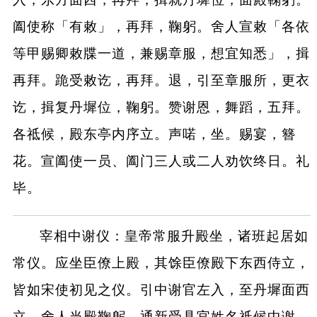
阖使称「有敕」，再拜，鞠躬。舍人宣敕「各依
等甲赐卿敕牒一道，兼赐章服，想宜知悉」，揖
再拜。跪受敕讫，再拜。退，引至章服所，更衣
讫，揖复丹墀位，鞠躬。赞谢恩，舞蹈，五拜。
各祗候，殿东亭内序立。声喏，坐。赐宴，簪
花。宣阖使一员、阖门三人或二人劝饮终日。礼
毕。
宰相中谢仪：皇帝常服升殿坐，诸班起居如
常仪。应坐臣僚上殿，其馀臣僚殿下东西侍立，
皆如宋使初见之仪。引中谢官左入，至丹墀面西
立。舍人当殿鞠躬，通新受具官姓名祗候中谢。