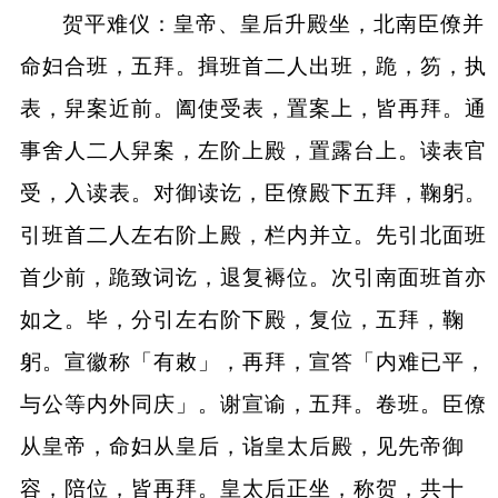
贺平难仪：皇帝、皇后升殿坐，北南臣僚并
命妇合班，五拜。揖班首二人出班，跪，笏，执
表，舁案近前。阖使受表，置案上，皆再拜。通
事舍人二人舁案，左阶上殿，置露台上。读表官
受，入读表。对御读讫，臣僚殿下五拜，鞠躬。
引班首二人左右阶上殿，栏内并立。先引北面班
首少前，跪致词讫，退复褥位。次引南面班首亦
如之。毕，分引左右阶下殿，复位，五拜，鞠
躬。宣徽称「有敕」，再拜，宣答「内难已平，
与公等内外同庆」。谢宣谕，五拜。卷班。臣僚
从皇帝，命妇从皇后，诣皇太后殿，见先帝御
容，陪位，皆再拜。皇太后正坐，称贺，共十