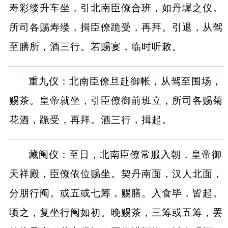
寿彩缕升车坐，引北南臣僚合班，如丹墀之仪。
所司各赐寿缕，揖臣僚跪受，再拜。引退，从驾
至膳所，酒三行。若赐宴，临时听敕。
重九仪：北南臣僚旦赴御帐，从驾至围场，
赐茶。皇帝就坐，引臣僚御前班立，所司各赐菊
花酒，跪受，再拜。酒三行，揖起。
藏阄仪：至日，北南臣僚常服入朝，皇帝御
天祥殿，臣僚依位赐坐。契丹南面，汉人北面，
分朋行阄。或五或七筹，赐膳。入食毕，皆起。
顷之，复坐行阄如初。晚赐茶，三筹或五筹，罢