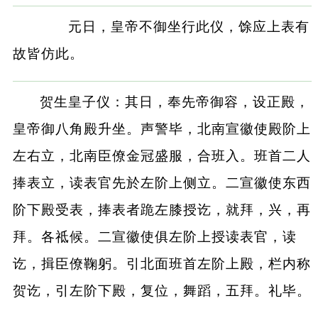
元日，皇帝不御坐行此仪，馀应上表有
故皆仿此。
贺生皇子仪：其日，奉先帝御容，设正殿，
皇帝御八角殿升坐。声警毕，北南宣徽使殿阶上
左右立，北南臣僚金冠盛服，合班入。班首二人
捧表立，读表官先於左阶上侧立。二宣徽使东西
阶下殿受表，捧表者跪左膝授讫，就拜，兴，再
拜。各祗候。二宣徽使俱左阶上授读表官，读
讫，揖臣僚鞠躬。引北面班首左阶上殿，栏内称
贺讫，引左阶下殿，复位，舞蹈，五拜。礼毕。