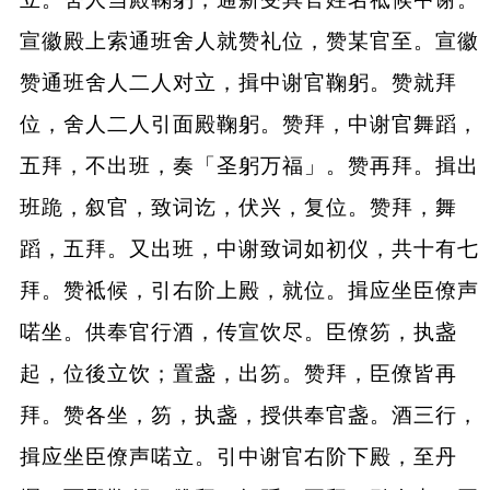
宣徽殿上索通班舍人就赞礼位，赞某官至。宣徽
赞通班舍人二人对立，揖中谢官鞠躬。赞就拜
位，舍人二人引面殿鞠躬。赞拜，中谢官舞蹈，
五拜，不出班，奏「圣躬万福」。赞再拜。揖出
班跪，叙官，致词讫，伏兴，复位。赞拜，舞
蹈，五拜。又出班，中谢致词如初仪，共十有七
拜。赞祗候，引右阶上殿，就位。揖应坐臣僚声
喏坐。供奉官行酒，传宣饮尽。臣僚笏，执盏
起，位後立饮；置盏，出笏。赞拜，臣僚皆再
拜。赞各坐，笏，执盏，授供奉官盏。酒三行，
揖应坐臣僚声喏立。引中谢官右阶下殿，至丹