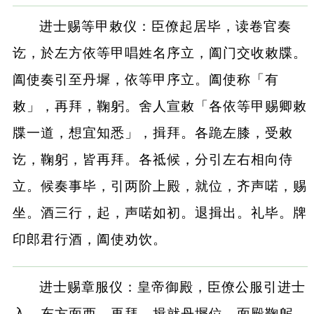
进士赐等甲敕仪：臣僚起居毕，读卷官奏
讫，於左方依等甲唱姓名序立，阖门交收敕牒。
阖使奏引至丹墀，依等甲序立。阖使称「有
敕」，再拜，鞠躬。舍人宣敕「各依等甲赐卿敕
牒一道，想宜知悉」，揖拜。各跪左膝，受敕
讫，鞠躬，皆再拜。各祗候，分引左右相向侍
立。候奏事毕，引两阶上殿，就位，齐声喏，赐
坐。酒三行，起，声喏如初。退揖出。礼毕。牌
印郎君行酒，阖使劝饮。
进士赐章服仪：皇帝御殿，臣僚公服引进士
入，东方面西，再拜，揖就丹墀位，面殿鞠躬。