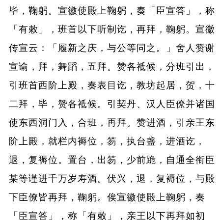
毕，鞠躬。宣徽使殿上鞠躬，奏「臣宣答」，称
「有敕」，班首以下听制讫，再拜，鞠躬。宣徽
传宣云：「履新之庆，与公等同之。」舍人赞谢
宣谕，拜，舞蹈，五拜。赞各祗候，分班引出，
引班首西阶上殿，奏表目讫，教坊起居，贺，十
二拜，毕，赞各祗候。引契丹、汉人臣僚并诸国
使东西洞门入，合班，再拜。赞进酒，引亲王东
阶上殿，就栏内褥位，笏，执台盏，进酒讫，
退，复褥位。置台，出笏，少前跪，自通全衔臣
某等谨进千万岁寿酒。伏兴，退，复褥位，与殿
下臣僚皆再拜，鞠躬。俟宣徽使殿上鞠躬，奏
「臣宣答」，称「有敕」，亲王以下再拜如初