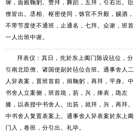
墀，面殿鞠躬。赞拜，舞蹈，五拜，引右出。臣
僚皆出。丞相、枢密使同，馀官不升殿，赐酒，
不带节度使不通班，止通名，七拜。众谢，班首
一人出班中谢。
拜表仪：其日，先於东上阖门陈设毡位，分
引南北臣僚、诸国使副於毡位合班。通事舍人二
人舁表案，置班首前，揖鞠躬，再拜，平身。中
书舍人立案侧，班首跪，笏，兴，捧表，跪左
膝，以表授中书舍人。出笏，就拜，兴，再拜。
中书舍人复置表案上。通事舍人舁表案於东上阖
门入，卷班，分引出。礼毕。