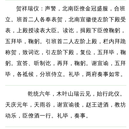
贺祥瑞仪：声警，北南臣僚金冠盛服，合班
立。班首二人各奉表贺，北南宣徽使左阶下殿受
表，上殿授读表大臣。读讫，揖殿下臣僚鞠躬，
五拜毕，鞠躬。引班首二人左阶上殿，栏内拜跪
称贺，致词讫，引左阶下殿，复位，五拜毕，鞠
躬。宣答、听制讫，再拜，鞠躬。谢宣谕，五拜
毕，各祗候，分班侍立。礼毕，两府奏事如常。
乾统六年，木叶山瑞云见，始行此仪。
天庆元年，天雨谷，谢宣谕後，赵王进酒，教坊
动乐，臣僚酒一行。礼毕，奏事。