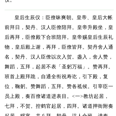
皇后生辰仪：臣僚昧爽朝。皇帝、皇后大帐
前拜日，契丹、汉人臣僚陪拜。皇帝升殿坐，皇
后再拜，臣僚殿下合班陪拜。皇帝赐皇后生辰礼
物，皇后殿上谢，再拜，臣僚皆拜。契丹舍人通
名，契丹、汉人臣僚以次入贺。盏入，舍人赞，
舞蹈，五拜，起居不表「圣躬万福」。赞再拜。
班首上殿拜跪，自通全衔祝寿讫，引下殿，复
位，鞠躬。赞舞蹈，五拜。赞各祗候。引宰臣一
员上殿，奏百僚诸道进表目。<一>教坊起居，
七拜，不贺。控鹤官起居，四拜。诸道押衙附奏
起居，赐宴，共八拜。契丹、汉人合班，进寿