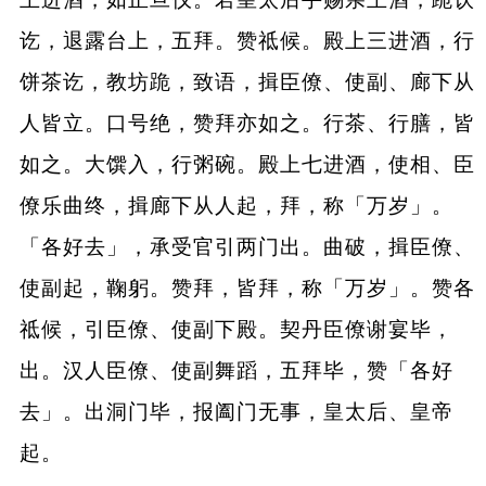
讫，退露台上，五拜。赞祗候。殿上三进酒，行
饼茶讫，教坊跪，致语，揖臣僚、使副、廊下从
人皆立。口号绝，赞拜亦如之。行茶、行膳，皆
如之。大馔入，行粥碗。殿上七进酒，使相、臣
僚乐曲终，揖廊下从人起，拜，称「万岁」。
「各好去」，承受官引两门出。曲破，揖臣僚、
使副起，鞠躬。赞拜，皆拜，称「万岁」。赞各
祗候，引臣僚、使副下殿。契丹臣僚谢宴毕，
出。汉人臣僚、使副舞蹈，五拜毕，赞「各好
去」。出洞门毕，报阖门无事，皇太后、皇帝
起。