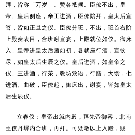
拜，皆称「万岁」。赞各祗候。臣僚不出，皇
帝、皇后侧座，亲王进酒，臣僚陪拜，皇太后宣
答，皆如正旦之仪。臣僚分班，不出，班首右阶
上殿奏表目，合班谢宣宴，上殿就位如仪。御床
入。皇帝进皇太后酒如初，各就座行酒，宣饮
尽，如皇太后生辰之仪。皇后进酒，如皇帝之
仪。三进酒，行茶，教坊致语，行膳，大馔，七
进酒。曲破，臣僚起，御床出，谢宴，皆如皇太
后生辰仪。
立春仪：皇帝出就内殿，拜先帝御容，北南
臣僚丹墀内合班，再拜。可矮墩以上入殿，赐