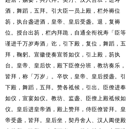
酒，舞蹈，五拜。引大臣一员上殿，栏外褥位
笏，执台盏进酒，皇帝、皇后受盏。退，复褥
位。授台出笏，栏内拜跪，自通全衔祝寿「臣等
谨进千万岁寿酒」讫，引下殿，复位，舞蹈，五
拜，鞠躬。宣徽使奏宣答如仪，引上殿，笏执
台。皇帝、皇后饮，殿下臣僚分班，教坊奏乐，
皆拜，称「万岁」。卒饮，皇帝、皇后授盏。引
下殿，舞蹈，五拜。赞各祗候，引出。臣僚进奉
如仪，宣宴如仪。教坊、监盏、臣僚上殿祗候如
仪。皇后进皇帝酒，殿上赞拜，侍臣僚皆拜。皇
帝受盏，皆拜。皇后坐，契丹舍人、汉人阖使殿