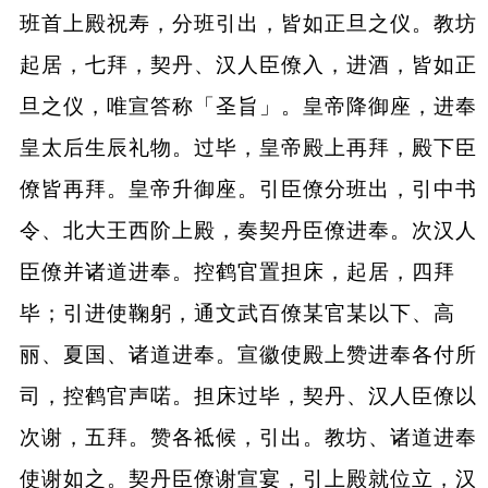
班首上殿祝寿，分班引出，皆如正旦之仪。教坊
起居，七拜，契丹、汉人臣僚入，进酒，皆如正
旦之仪，唯宣答称「圣旨」。皇帝降御座，进奉
皇太后生辰礼物。过毕，皇帝殿上再拜，殿下臣
僚皆再拜。皇帝升御座。引臣僚分班出，引中书
令、北大王西阶上殿，奏契丹臣僚进奉。次汉人
臣僚并诸道进奉。控鹤官置担床，起居，四拜
毕；引进使鞠躬，通文武百僚某官某以下、高
丽、夏国、诸道进奉。宣徽使殿上赞进奉各付所
司，控鹤官声喏。担床过毕，契丹、汉人臣僚以
次谢，五拜。赞各祗候，引出。教坊、诸道进奉
使谢如之。契丹臣僚谢宣宴，引上殿就位立，汉