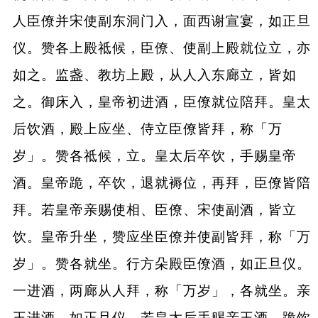
人臣僚并宋使副东洞门入，面西谢宣宴，如正旦
仪。赞各上殿祗候，臣僚、使副上殿就位立，亦
如之。监盏、教坊上殿，从人入东廊立，皆如
之。御床入，皇帝初进酒，臣僚就位陪拜。皇太
后饮酒，殿上应坐、侍立臣僚皆拜，称「万
岁」。赞各祗候，立。皇太后卒饮，手赐皇帝
酒。皇帝跪，卒饮，退就褥位，再拜，臣僚皆陪
拜。若皇帝亲赐使相、臣僚、宋使副酒，皆立
饮。皇帝升坐，赞应坐臣僚并使副皆拜，称「万
岁」。赞各就坐。行方朵殿臣僚酒，如正旦仪。
一进酒，两廊从人拜，称「万岁」，各就坐。亲
王进酒，如正旦仪。若皇太后手赐亲王酒，跪饮