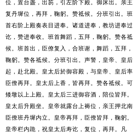
位，置台盏，出笏，引左阶下殿。御床出。亲王
复丹墀位，再拜，鞠躬。赞祗候。分班引出。班
首右阶上殿奏表目进奉。诸道进奉，教坊进奉过
讫，赞进奉收。班首舞蹈，五拜，鞠躬。赞各祗
候。班首出，臣僚复入，合班谢，舞蹈，五拜，
鞠躬。赞各祗候。分班引出。声警，皇帝、皇后
起，赴北殿。皇太后於御容殿，与皇帝、皇后率
臣僚再拜。皇太后上香，皆再拜。赞各祗候。可
矮墩以上上殿。皇太后三进御容酒，陪位皆拜。
皇太后升殿坐。皇帝就露台上褥位，亲王押北南
臣僚班丹墀内立。皇帝再拜，臣僚皆拜，鞠躬。
皇帝栏内跪，祝皇太后寿讫，复位，再拜。凡