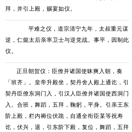
拜，并引上殿，赐宴如仪。
平难之仪，道宗清宁九年，太叔重元谋
逆，仁懿太后亲率卫士与逆党战。事平，因制此
仪。
正旦朝贺仪：臣僚并诸国使昧爽入朝，奏
「班齐」。皇帝升殿坐，契丹舍人殿上通讫，引
契丹臣僚东洞门入，引汉人臣僚并诸国使西洞门
入。合班，舞蹈，五拜，鞠躬，平身。引亲王东
阶上殿，栏内褥位伏跪，自通全衔臣某等祝寿
讫，伏兴，退，引东阶下殿，复位，舞蹈，五拜