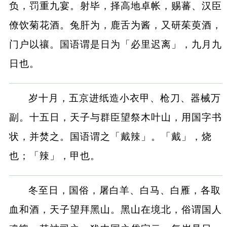
负，罚重九宴。射毕，择高地卓帐，赐蕃、汉臣
僚饮菊花酒。兔肝为，鹿舌为酱，又研茱萸酒，
门户以禳。国语谓是日为「必里迟离」，九月九
日也。
岁十月，五京进纸造小衣甲、枪刀、器械万
副。十五日，天子与群臣望祭木叶山，用国字书
状，并焚之。国语谓之「戴辣」。「戴」，烧
也；「辣」，甲也。
冬至日，国俗，屠白羊、白马、白雁，各取
血和酒，天子望拜黑山。黑山在境北，俗谓国人