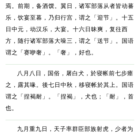
焉。前期，备酒馔。翼日，诸军部落从者皆动蕃
乐，饮宴至暮，乃归行宫，谓之「迎节」。十五
日中元，动汉乐，大宴。十六日昧爽，复往西
方，随行诸军部落大噪三，谓之「送节」。国语
谓之「赛咿奢」。「奢」，好也。
八月八日，国俗，屠白犬，於寝帐前七步瘗
之，露其喙。後七日中秋，移寝帐於其上。国语
谓之「捏褐耐」。「捏褐」，犬也；「耐」，首
也。
九月重九日，天子率群臣部族射虎，少者为