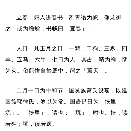
立春，妇人进春书，刻青缯为帜，像龙御
之；或为蟾蜍，书帜曰「宜春」。
人日，凡正月之日，一鸡、二狗、三豕、四
羊、五马、六牛，七日为人。其占，晴为祥，阴
为灾。俗煎饼食於庭中，谓之「薰天」。
二月一日为中和节，国舅族萧氏设宴，以延
国族耶律氏，岁以为常。国语是日为「挾里
坈」。「挾里」，请也；「坈」，时也。挾，读
若狎；坈，读若颇。