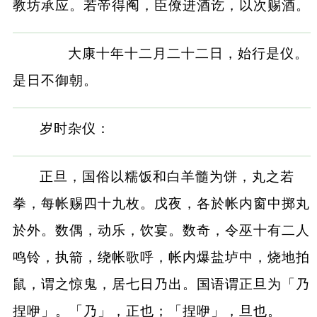
教坊承应。若帝得阄，臣僚进酒讫，以次赐酒。
大康十年十二月二十二日，始行是仪。
是日不御朝。
岁时杂仪：
正旦，国俗以糯饭和白羊髓为饼，丸之若
拳，每帐赐四十九枚。戊夜，各於帐内窗中掷丸
於外。数偶，动乐，饮宴。数奇，令巫十有二人
鸣铃，执箭，绕帐歌呼，帐内爆盐垆中，烧地拍
鼠，谓之惊鬼，居七日乃出。国语谓正旦为「乃
捏咿」。「乃」，正也；「捏咿」，旦也。