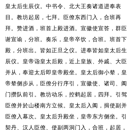
皇太后生辰仪。中书令、北大王奏诸道进奉表
目。教坊起居，七拜。臣僚东西门入，合班再
拜。赞进酒，班首上殿进酒。宣徽使宣答，群臣
谢宣谕，分班。奏乐，皇帝卒饮，合班。班首下
殿，分班出。皆如正旦之仪。进奉皆如皇太后生
辰仪。皇帝诣皇太后殿，近上皇族、外戚、大臣
并从，奉迎太后即皇帝殿坐。皇太后御小辇，皇
帝辇侧步从，臣僚分行序引，宣徽使、诸司、阖
门攒队前引。教坊动乐，控鹤起居，四拜。引驾
臣僚并於山楼南方立候。皇太后入阖，揖使副并
臣僚入幕次。皇太后升殿坐，皇帝东方侧坐。引
契丹、汉人臣僚、使副两洞门入，合班，起居，