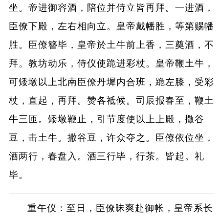
坐。帝进御容酒，陪位并侍立皆再拜。一进酒，
臣僚下殿，左右相向立。皇帝戴幡胜，等第赐幡
胜。臣僚簪毕，皇帝於土牛前上香，三奠酒，不
拜。教坊动乐，侍仪使跪进彩杖。皇帝鞭土牛，
可矮墩以上北南臣僚丹墀内合班，跪左膝，受彩
杖，直起，再拜。赞各祗候。司辰报春至，鞭土
牛三匝。矮墩鞭止，引节度使以上上殿，撒谷
豆，击土牛。撒谷豆，许众夺之。臣僚依位坐，
酒两行，春盘入。酒三行毕，行茶。皆起。礼
毕。
重午仪：至日，臣僚昧爽赴御帐，皇帝系长