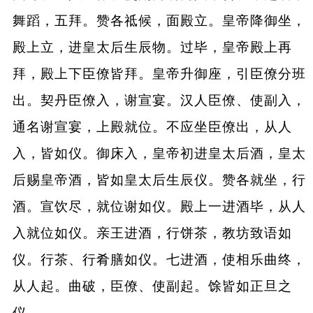
舞蹈，五拜。赞各祗候，面殿立。皇帝降御坐，
殿上立，进皇太后生辰物。过毕，皇帝殿上再
拜，殿上下臣僚皆拜。皇帝升御座，引臣僚分班
出。契丹臣僚入，谢宣宴。汉人臣僚、使副入，
通名谢宣宴，上殿就位。不应坐臣僚出，从人
入，皆如仪。御床入，皇帝初进皇太后酒，皇太
后赐皇帝酒，皆如皇太后生辰仪。赞各就坐，行
酒。宣饮尽，就位谢如仪。殿上一进酒毕，从人
入就位如仪。亲王进酒，行饼茶，教坊致语如
仪。行茶、行肴膳如仪。七进酒，使相乐曲终，
从人起。曲破，臣僚、使副起。馀皆如正旦之
仪。