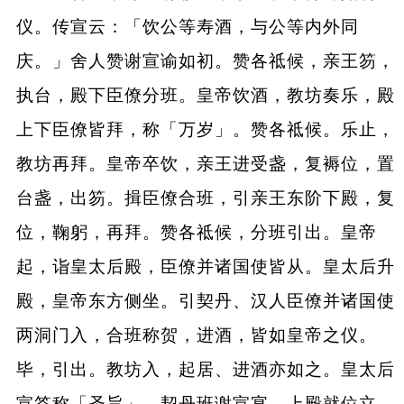
仪。传宣云：「饮公等寿酒，与公等内外同
庆。」舍人赞谢宣谕如初。赞各祗候，亲王笏，
执台，殿下臣僚分班。皇帝饮酒，教坊奏乐，殿
上下臣僚皆拜，称「万岁」。赞各祗候。乐止，
教坊再拜。皇帝卒饮，亲王进受盏，复褥位，置
台盏，出笏。揖臣僚合班，引亲王东阶下殿，复
位，鞠躬，再拜。赞各祗候，分班引出。皇帝
起，诣皇太后殿，臣僚并诸国使皆从。皇太后升
殿，皇帝东方侧坐。引契丹、汉人臣僚并诸国使
两洞门入，合班称贺，进酒，皆如皇帝之仪。
毕，引出。教坊入，起居、进酒亦如之。皇太后
宣答称「圣旨」。契丹班谢宣宴，上殿就位立。