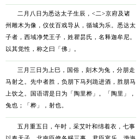
二月八日为悉达太子生辰，<二>京府及诸
州雕木为像，仪仗百戏导从，循城为乐。悉达太
子者，西域净梵王子，姓瞿昙氏，名释迦牟尼。
以其觉性，称之曰「佛」。
三月三日为上巳，国俗，刻木为兔，分朋走
马射之。先中者胜，负朋下马列跪进酒，胜朋马
上饮之。国语谓是日为「陶里桦」。「陶里」，
兔也；「桦」，射也。
五月重五日，午时，采艾叶和绵着衣，七事
以奉天子，北南臣僚各赐三事，君臣宴乐，渤海