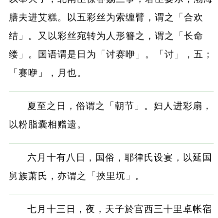
膳夫进艾糕。以五彩丝为索缠臂，谓之「合欢
结」。又以彩丝宛转为人形簪之，谓之「长命
缕」。国语谓是日为「讨赛咿」。「讨」，五；
「赛咿」，月也。
夏至之日，俗谓之「朝节」。妇人进彩扇，
以粉脂囊相赠遗。
六月十有八日，国俗，耶律氏设宴，以延国
舅族萧氏，亦谓之「挾里坈」。
七月十三日，夜，天子於宫西三十里卓帐宿