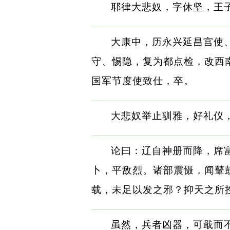
耶律大悲奴，字休坚，王
大康中，历永兴延昌宫使
守、惕隐，复为都点检，改西
国军节度使致仕，卒。
大悲奴举止驯雅，好礼仪
论曰：辽自神册而降，席
卜，平敌烈。诸部震慑，闻鼙
载，未足以发之邪？抑天之所
虽然，兵者凶器，可戢而