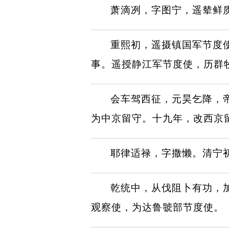
萧滴冽，字图宁，遥辇鲜质
重熙初，遥摄镇国军节度
事。遥授静江军节度使，历群
会车驾西征，元昊乞降，
为中京留守。十九年，改西京
耶律适禄，字撒懒。清宁
乾统中，从伐阻卜有功，
观察使，为达鲁虢部节度使。