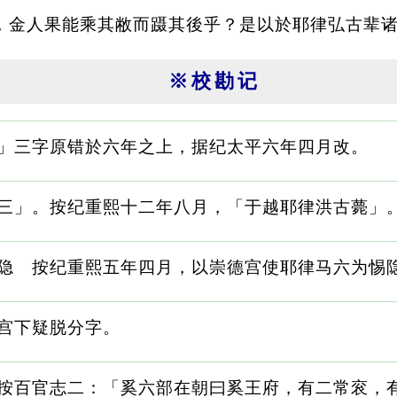
，金人果能乘其敝而蹑其後乎？是以於耶律弘古辈
※校勘记
隐」三字原错於六年之上，据纪太平六年四月改。
「三」。按纪重熙十二年八月，「于越耶律洪古薨」
惕隐 按纪重熙五年四月，以崇德宫使耶律马六为惕
 宫下疑脱分字。
 按百官志二：「奚六部在朝曰奚王府，有二常衮，