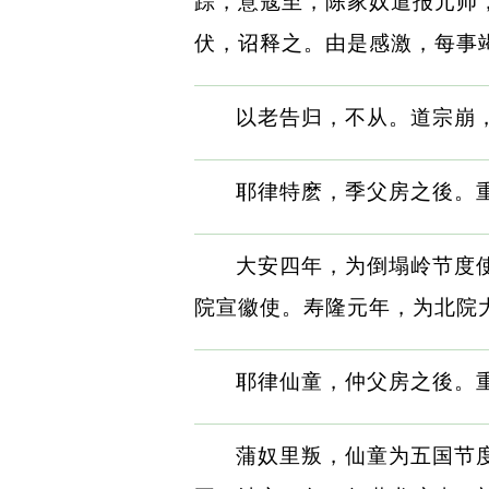
踪，意寇至，陈家奴遣报元帅
伏，诏释之。由是感激，每事
以老告归，不从。道宗崩
耶律特麽，季父房之後。
大安四年，为倒塌岭节度
院宣徽使。寿隆元年，为北院
耶律仙童，仲父房之後。
蒲奴里叛，仙童为五国节