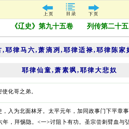
《辽史》第九十五卷 列传第二十五
,耶律马六,萧滴冽,耶律适禄,耶律陈家
耶律仙童,萧素飒,耶律大悲奴
密使化哥之弟。
使，入为北面林牙。太平元年，加同政事门下平章事
六年，拜惕隐。<一>讨阻卜有功。圣宗尝刺臂血与