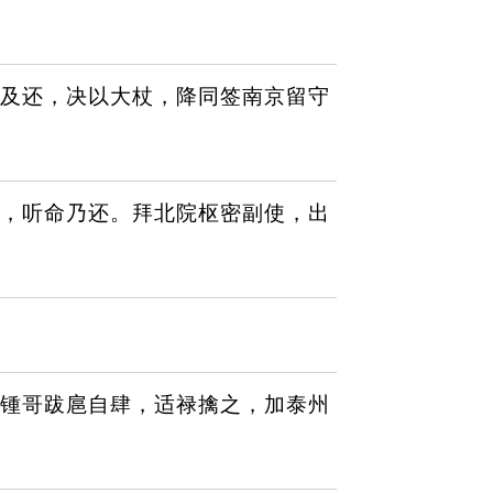
及还，决以大杖，降同签南京留守
，听命乃还。拜北院枢密副使，出
锺哥跋扈自肆，适禄擒之，加泰州