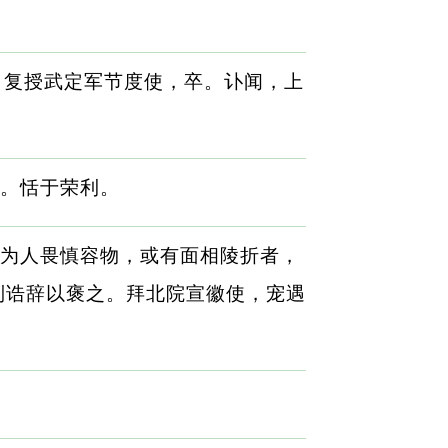
，复授武定军节度使，卒。讣闻，上
。恬于荣利。
为人畏慎容物，或有面相陵折者，
制诰辞以褒之。拜北院宣徽使，宠遇