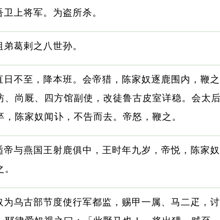
吾卫上将军。为盗所杀。
祖弟葛剌之八世孙。
直日不至，降本班。会帝猎，陈家奴逐鹿围内，鞭之
坊、尚厩、四方馆副使，改徒鲁古皮室详稳。会太
卒，陈家奴闻讣，不告而去。帝怒，鞭之。
适帝与燕国王射鹿俱中，王时年九岁，帝悦，陈家奴
之。
奴为乌古部节度使行军都监，赐甲一属、马二疋，讨