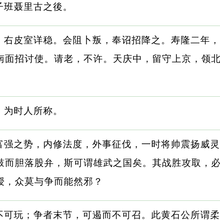
子班聂里古之後。
、右皮室详稳。会阻卜叛，奉诏招降之。寿隆二年，
南面招讨使。请老，不许。天庆中，留守上京，领
，为时人所称。
富强之势，内修法度，外事征伐，一时将帅震扬威灵
鼓而胆落股弁，斯可谓雄武之国矣。其战胜攻取，
授，众莫与争而能然邪？
不可玩；争者末节，可遏而不可召。此黄石公所谓柔