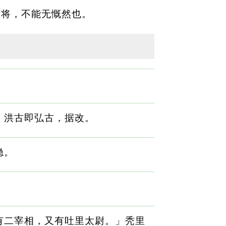
诸将，不能无慨然也。
。洪古即弘古，据改。
隐。
有二宰相，又有吐里太尉。」秃里