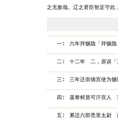
之无敌哉。辽之君臣智足守此
一∶ 六年拜惕隐「拜惕
二∶ 十二年 二，原误
三∶ 三年迁崇德宫使为
四∶ 遥辇鲜质可汗宫人
五∶ 累迁六部秃里太尉