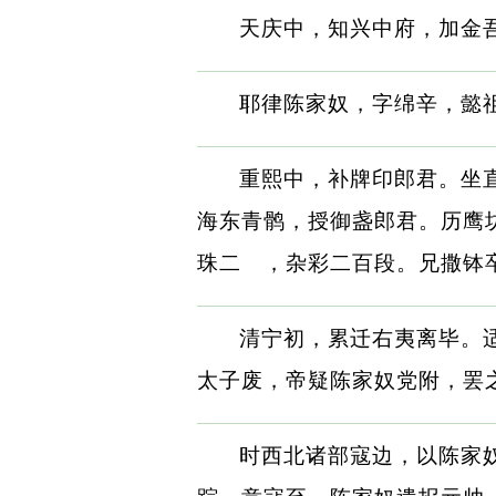
天庆中，知兴中府，加金
耶律陈家奴，字绵辛，懿
重熙中，补牌印郎君。坐
海东青鹘，授御盏郎君。历鹰
珠二 ，杂彩二百段。兄撒钵
清宁初，累迁右夷离毕。
太子废，帝疑陈家奴党附，罢
时西北诸部寇边，以陈家