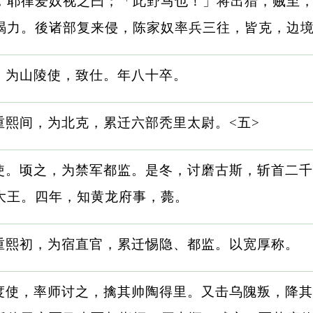
，耶律爱奴视之曰；「此野马也！」将出猎，贼至
竭力。後诸部复来侵，陈家奴率兵三往，皆克，边
，为山陵使，致仕。年八十卒。
重熙间，为北克，累迁六部秃里太尉。<五>
使。顷之，为禁军都监。是冬，讨磨古斯，斩首二千
大王。四年，知黄龙府事，薨。
重熙初，为宿直官，累迁惕隐、都监。以宽厚称。
度使，率师讨之，擒其帅陶得里。又击乌隗叛，降其