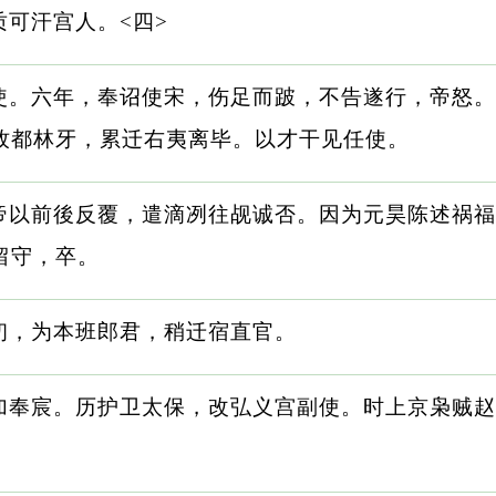
可汗宫人。<四>
使。六年，奉诏使宋，伤足而跛，不告遂行，帝怒。
牧都林牙，累迁右夷离毕。以才干见任使。
帝以前後反覆，遣滴冽往觇诚否。因为元昊陈述祸福
留守，卒。
初，为本班郎君，稍迁宿直官。
加奉宸。历护卫太保，改弘义宫副使。时上京枭贼赵