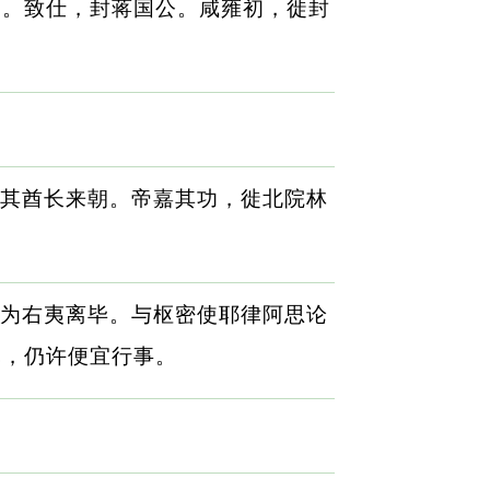
使。致仕，封蒋国公。咸雍初，徙封
其酋长来朝。帝嘉其功，徙北院林
为右夷离毕。与枢密使耶律阿思论
军，仍许便宜行事。