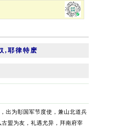
奴,耶律特麽
，出为彰国军节度使，兼山北道兵
弘古盟为友，礼遇尤异，拜南府宰