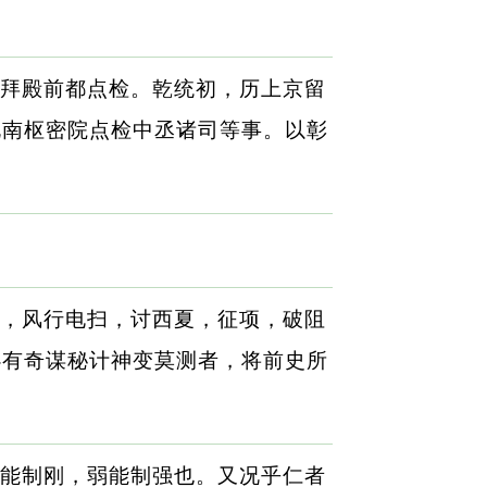
拜殿前都点检。乾统初，历上京留
北南枢密院点检中丞诸司等事。以彰
，风行电扫，讨西夏，征项，破阻
必有奇谋秘计神变莫测者，将前史所
能制刚，弱能制强也。又况乎仁者