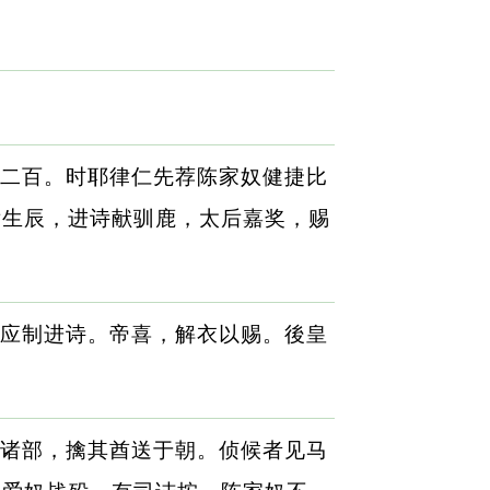
二百。时耶律仁先荐陈家奴健捷比
后生辰，进诗献驯鹿，太后嘉奖，赐
应制进诗。帝喜，解衣以赐。後皇
诸部，擒其酋送于朝。侦候者见马