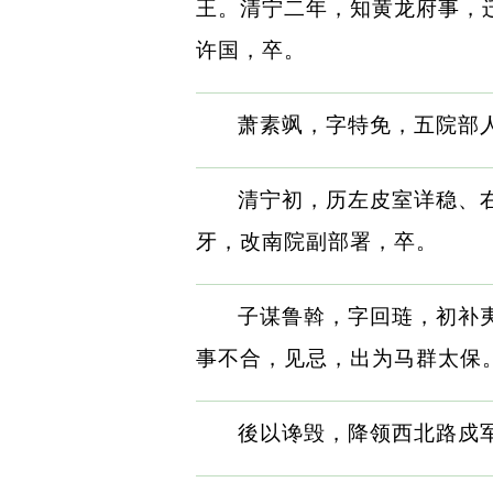
王。清宁二年，知黄龙府事，
许国，卒。
萧素飒，字特免，五院部
清宁初，历左皮室详稳、
牙，改南院副部署，卒。
子谋鲁斡，字回琏，初补
事不合，见忌，出为马群太保
後以谗毁，降领西北路戍