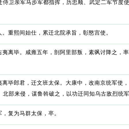
迁侍卫亲军马步军都指挥，历忠顺、武定二军节度
人。重熙间始仕，累迁北院承旨，彰愍宫使。
右夷离毕。咸雍五年，剖阿里部叛，素飒讨降之，率
夷离毕郎君，迁文班太保。大康中，改南京统军使，
。北部来侵，谋鲁斡破之，以功迁同知乌古敌烈统
军，复为马群太保，卒。