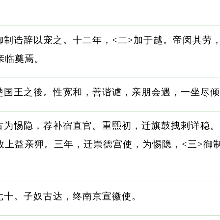
御制诰辞以宠之。十二年，<二>加于越。帝闵其劳
亲临奠焉。
楚国王之後。性宽和，善谐谑，亲朋会遇，一坐尽倾
古为惕隐，荐补宿直官。重熙初，迁旗鼓拽剌详稳。
故上益亲狎。三年，迁崇德宫使，为惕隐，<三>御
七十。子奴古达，终南京宣徽使。