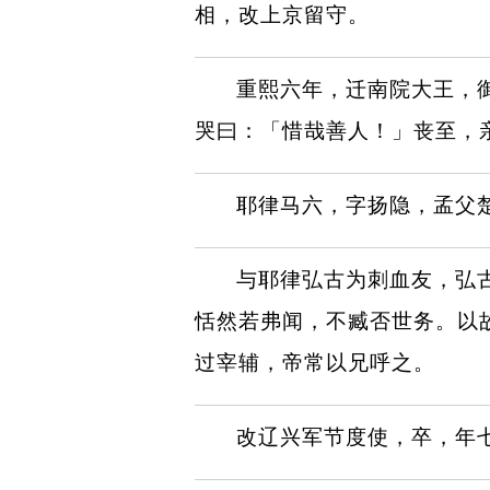
相，改上京留守。
重熙六年，迁南院大王，
哭曰：「惜哉善人！」丧至，
耶律马六，字扬隐，孟父
与耶律弘古为刺血友，弘
恬然若弗闻，不臧否世务。以
过宰辅，帝常以兄呼之。
改辽兴军节度使，卒，年