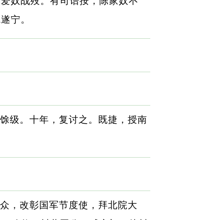
，爱奴战殁。有司诘按，陈家奴不
境遂宁。
馀级。十年，复讨之。既捷，授南
众，改彰国军节度使，拜北院大