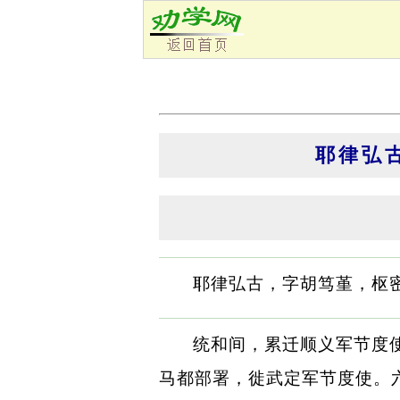
耶律弘古
耶律弘古，字胡笃堇，枢
统和间，累迁顺义军节度
马都部署，徙武定军节度使。