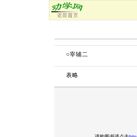
○宰辅二
表略
请购图书请点击
http