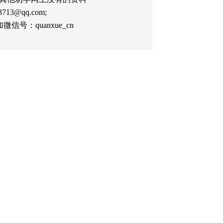
13@qq.com;
：quanxue_cn