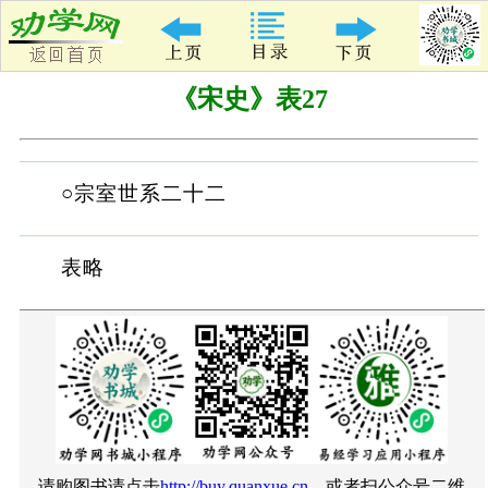
《宋史》表27
○宗室世系二十二
表略
请购图书请点击
http://buy.quanxue.cn
、或者扫公众号二维