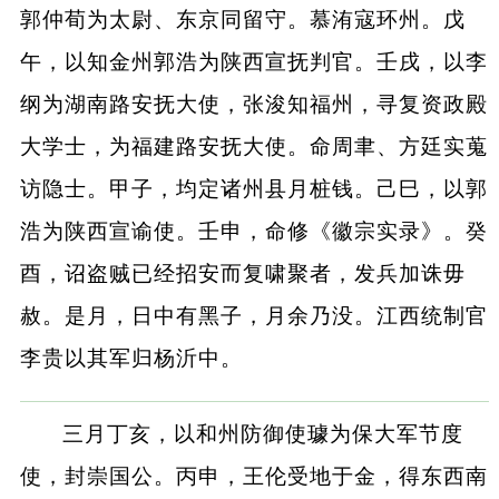
郭仲荀为太尉、东京同留守。慕洧寇环州。戊
午，以知金州郭浩为陕西宣抚判官。壬戌，以李
纲为湖南路安抚大使，张浚知福州，寻复资政殿
大学士，为福建路安抚大使。命周聿、方廷实蒐
访隐士。甲子，均定诸州县月桩钱。己巳，以郭
浩为陕西宣谕使。壬申，命修《徽宗实录》。癸
酉，诏盗贼已经招安而复啸聚者，发兵加诛毋
赦。是月，日中有黑子，月余乃没。江西统制官
李贵以其军归杨沂中。
三月丁亥，以和州防御使璩为保大军节度
使，封崇国公。丙申，王伦受地于金，得东西南