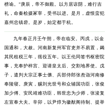
榜谕。”庚辰，帝不御殿。以方居谅阴，难行吉
礼，命秦桧摄冢宰，受书以进。是月，虚恨蛮犯
嘉州忠镇砦。是岁，始定都于杭。
九年春正月壬午朔，帝在临安。丙戌，以金
国通和，大赦。河南新复州军官吏并不易置，蠲
其民租税三年，徭役五年。以王伦同签书枢密院
事，充奉护梓宫、迎请皇太后、交割地界使。戊
子，遣判大宗正事士㒟、兵部侍郎张焘诣河南修
奉陵寝。庚寅，赐刘光世号和众辅国功臣，张俊
加少傅、安民靖难功臣，韩世忠为少师，张浚复
左宣奉大夫。辛卯，以尹焞为徽猷阁待制、提举