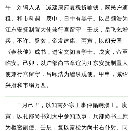
午，刘锜入见。减建康府夏税折输钱，蠲民户逋
租、和市科调。庚申，日中有黑子。以吕颐浩为
江东安抚制置大使兼行宫留守。壬戌，岳飞乞增
兵，不许。癸亥，帝发建康。丙寅，以胡安国
《春秋传》成书，进宝文阁直学士。戊寅，帝至
临安。己卯，以户部尚书章谊为江东安抚制置大
使兼行宫留守，吕颐浩为醴泉观使。甲申，减绍
兴府和市绢万匹。
三月己丑，以知南外宗正事仲儡嗣濮王。庚
寅，以礼部尚书刘大中参知政事，兵部尚书王庶
为枢密副使。壬辰，复以秦桧为尚书右仆射、同