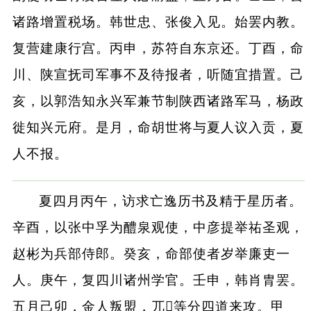
诸路增置税场。韩世忠、张俊入见。始罢内教。
复营建康行宫。丙申，苏符自东京还。丁酉，命
川、陕宣抚司军事不及待报者，听随宜措置。己
亥，以郭浩知永兴军兼节制陕西诸路军马，杨政
徙知兴元府。是月，命胡世将与夏人议入贡，夏
人不报。
夏四月丙午，访求亡逸历书及精于星历者。
辛酉，以张中孚为醴泉观使，中彦提举祐圣观，
赵彬为兵部侍郎。癸亥，命部使者岁举廉吏一
人。庚午，复四川诸州学官。壬申，韩肖胄罢。
五月己卯，金人叛盟，兀等分四道来攻。甲