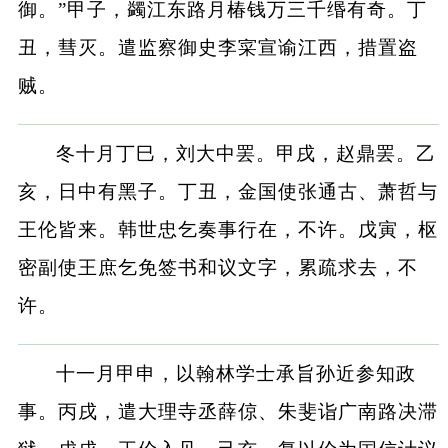
御。”甲子，蠲江东路月椿钱万三千缗有奇。丁
丑，彗灭。遣监察御史李寀宣谕江西，措置盗
贼。
冬十月丁巳，刘大中罢。甲戌，赵鼎罢。乙
亥，日中有黑子。丁丑，金国使张通古、萧哲与
王伦皆来。韩世忠乞奏事行在，不许。戊寅，枢
密副使王庶乞免签书和议文字，累疏求去，不
许。
十一月甲申，以翰林学士承旨孙近参知政
事。丙戌，遣大理寺丞薛倞、朱斐诣广南路决滞