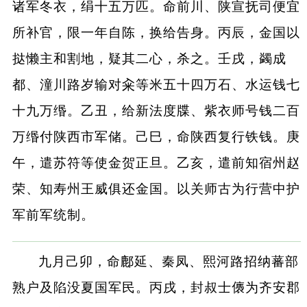
诸军冬衣，绢十五万匹。命前川、陕宣抚司便宜
所补官，限一年自陈，换给告身。丙辰，金国以
挞懒主和割地，疑其二心，杀之。壬戌，蠲成
都、潼川路岁输对籴等米五十四万石、水运钱七
十九万缗。乙丑，给新法度牒、紫衣师号钱二百
万缗付陕西市军储。己巳，命陕西复行铁钱。庚
午，遣苏符等使金贺正旦。乙亥，遣前知宿州赵
荣、知寿州王威俱还金国。以关师古为行营中护
军前军统制。
九月己卯，命鄜延、秦凤、熙河路招纳蕃部
熟户及陷没夏国军民。丙戌，封叔士㒟为齐安郡