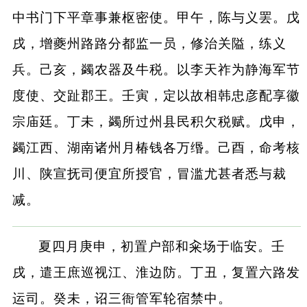
中书门下平章事兼枢密使。甲午，陈与义罢。戊
戌，增夔州路路分都监一员，修治关隘，练义
兵。己亥，蠲农器及牛税。以李天祚为静海军节
度使、交趾郡王。壬寅，定以故相韩忠彦配享徽
宗庙廷。丁未，蠲所过州县民积欠税赋。戊申，
蠲江西、湖南诸州月椿钱各万缗。己酉，命考核
川、陕宣抚司便宜所授官，冒滥尤甚者悉与裁
减。
夏四月庚申，初置户部和籴场于临安。壬
戌，遣王庶巡视江、淮边防。丁丑，复置六路发
运司。癸未，诏三衙管军轮宿禁中。