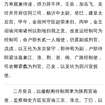
万寿观兼侍读，焞力辞不拜。壬辰，加岳飞、吴
玠并开府仪同三司，杨沂中太尉。癸巳，建皇太
后宫。甲午，金宿州守臣赵荣来归。丙申，金主
诏谕河南诸州以割地归我之意。改发运经制司为
经制司，命户部长贰一人领使，仍置副或判官。
戊戌，以王伦为东京留守，郭仲荀为副，户部侍
郎梁汝嘉兼江、淮、荆、浙、闽、广路经制使，
司农卿霍蠡为判官。己亥，以吴玠为四川宣抚
使。
二月癸丑，以徽猷阁待制周聿为陕西宣谕
使，监察御史方廷实宣谕三京、淮北。丁巳，以