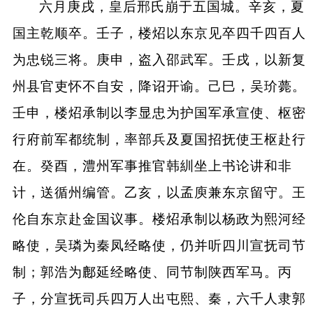
六月庚戌，皇后邢氏崩于五国城。辛亥，夏
国主乾顺卒。壬子，楼炤以东京见卒四千四百人
为忠锐三将。庚申，盗入邵武军。壬戌，以新复
州县官吏怀不自安，降诏开谕。己巳，吴玠薨。
壬申，楼炤承制以李显忠为护国军承宣使、枢密
行府前军都统制，率部兵及夏国招抚使王枢赴行
在。癸酉，澧州军事推官韩紃坐上书论讲和非
计，送循州编管。乙亥，以孟庾兼东京留守。王
伦自东京赴金国议事。楼炤承制以杨政为熙河经
略使，吴璘为秦凤经略使，仍并听四川宣抚司节
制；郭浩为鄜延经略使、同节制陕西军马。丙
子，分宣抚司兵四万人出屯熙、秦，六千人隶郭