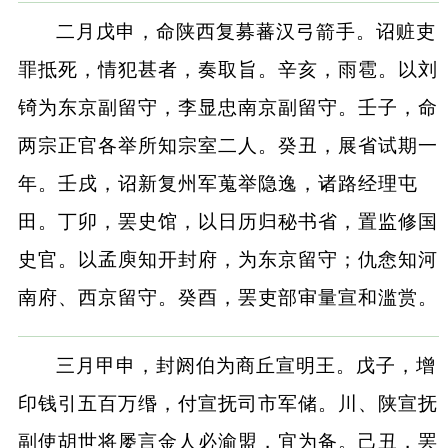
二月戊申，命陕西复募蕃汉弓箭手。诏赃吏
罪抵死，情犯甚者，奏取旨。辛亥，雨雹。以刘
锜为东京副留守，李显忠南京副留守。壬子，命
两宗正官各举所知宗室二人。癸丑，展省试期一
年。壬戌，诏新复州军蒐举隐逸，诸路经理屯
田。丁卯，罢史馆，以日历归秘书省，置监修国
史官。以孟庾知开封府，为东京留守；仇悆知河
南府、西京留守。癸酉，罢吏部审量宣和滥赏。
三月甲申，封阏伯为商丘宣明王。戊子，增
印钱引五百万缗，付宣抚司市军储。川、陕宣抚
副使胡世将屡言金人必渝盟，宜为备。己丑，罢