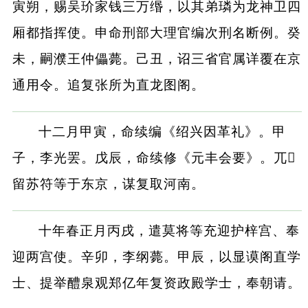
寅朔，赐吴玠家钱三万缗，以其弟璘为龙神卫四
厢都指挥使。申命刑部大理官编次刑名断例。癸
未，嗣濮王仲儡薨。己丑，诏三省官属详覆在京
通用令。追复张所为直龙图阁。
十二月甲寅，命续编《绍兴因革礼》。甲
子，李光罢。戊辰，命续修《元丰会要》。兀
留苏符等于东京，谋复取河南。
十年春正月丙戌，遣莫将等充迎护梓宫、奉
迎两宫使。辛卯，李纲薨。甲辰，以显谟阁直学
士、提举醴泉观郑亿年复资政殿学士，奉朝请。