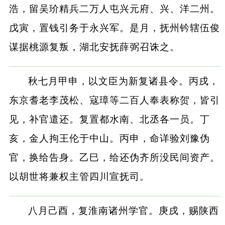
浩，留吴玠精兵二万人屯兴元府、兴、洋二州。
戊寅，置钱引务于永兴军。是月，抚州钤辖伍俊
谋据桃源复叛，湖北安抚薛弼召诛之。
秋七月甲申，以文臣为新复诸县令。丙戌，
东京耆老李茂松、寇璋等二百人奉表称贺，皆引
见，补官遣还。复置都水南、北丞各一员。丁
亥，金人拘王伦于中山。丙申，命详验刘豫伪
官，换给告身。乙巳，给还伪齐所没民间资产。
以胡世将兼权主管四川宣抚司。
八月己酉，复淮南诸州学官。庚戌，赐陕西