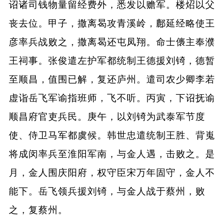
诏诸司钱物量留经费外，悉发以赡军。楼炤以父
丧去位。甲子，撒离曷攻青溪岭，鄜延经略使王
彦率兵战败之，撒离曷还屯凤翔。命士㒟主奉濮
王祠事。张俊遣左护军都统制王德援刘锜，德暂
至顺昌，值围已解，复还庐州。遣司农少卿李若
虚诣岳飞军谕指班师，飞不听。丙寅，下诏抚谕
顺昌府官吏兵民。庚午，以刘锜为武泰军节度
使、侍卫马军都虞候。韩世忠遣统制王胜、背嵬
将成闵率兵至淮阳军南，与金人遇，击败之。是
月，金人围庆阳府，权守臣宋万年固守，金人不
能下。岳飞领兵援刘锜，与金人战于蔡州，败
之，复蔡州。