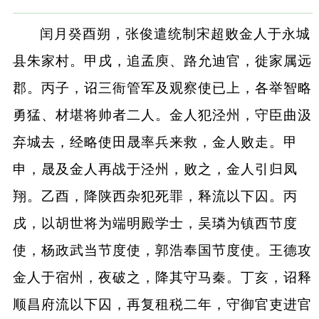
闰月癸酉朔，张俊遣统制宋超败金人于永城
县朱家村。甲戌，追孟庾、路允迪官，徙家属远
郡。丙子，诏三衙管军及观察使已上，各举智略
勇猛、材堪将帅者二人。金人犯泾州，守臣曲汲
弃城去，经略使田晟率兵来救，金人败走。甲
申，晟及金人再战于泾州，败之，金人引归凤
翔。乙酉，降陕西杂犯死罪，释流以下囚。丙
戌，以胡世将为端明殿学士，吴璘为镇西节度
使，杨政武当节度使，郭浩奉国节度使。王德攻
金人于宿州，夜破之，降其守马秦。丁亥，诏释
顺昌府流以下囚，再复租税二年，守御官吏进官