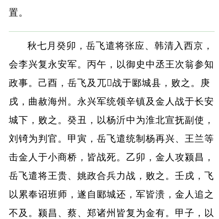
置。
秋七月癸卯，岳飞遣将张应、韩清入西京，
会李兴复永安军。丙午，以御史中丞王次翁参知
政事。己酉，岳飞及兀战于郾城县，败之。庚
戌，曲赦海州。永兴军统领辛镇及金人战于长安
城下，败之。癸丑，以杨沂中为淮北宣抚副使，
刘锜为判官。甲寅，岳飞遣统制杨再兴、王兰等
击金人于小商桥，皆战死。乙卯，金人攻颍昌，
岳飞遣将王贵、姚政合兵力战，败之。壬戌，飞
以累奉诏班师，遂自郾城还，军皆溃，金人追之
不及。颍昌、蔡、郑诸州皆复为金有。甲子，以