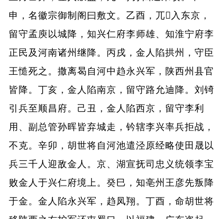
申，名徽宗御制阁曰敷文。乙酉，兀入东京，
留守孟庾以城降，知兴仁府李师雄、知淮宁府李
正民及河南诸州继降。丙戌，金人陷拱州，守臣
王慥死之。撒离曷自河中趋永兴军，陕西州县官
皆降。丁亥，金人陷南京，留守路允迪降。刘锜
引兵至顺昌府。己丑，金人陷西京，留守李利
用、副总管孙晖皆弃城走，钤辖李兴率兵拒战，
不克。辛卯，胡世将自河池遣泾原经略使田晟以
兵三千人迎敌金人。京、湖宣抚司忠义统领李宝
败金人于兴仁府境上。癸巳，知亳州王彦先叛降
于金。金人陷永兴军，趋凤翔。丁酉，命胡世将