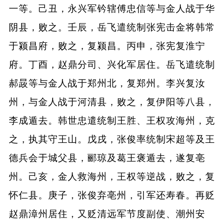
一等。己丑，永兴军钤辖傅忠信等与金人战于华
阴县，败之。壬辰，岳飞遣统制张宪击金将韩常
于颍昌府，败之，复颍昌。丙申，张宪复淮宁
府。丁酉，赵鼎分司、兴化军居住。岳飞遣统制
郝晸等与金人战于郑州北，复郑州。李兴复汝
州，与金人战于河清县，败之，复伊阳等八县，
李成遁去。韩世忠遣统制王胜、王权攻海州，克
之，执其守王山。戊戌，张俊率统制宋超等及王
德兵会于城父县，郦琼及葛王褒遁去，遂复亳
州。己亥，金人救海州，王权等逆战，败之，复
怀仁县。庚子，张俊弃亳州，引军还寿春。再贬
赵鼎漳州居住，又贬清远军节度副使、潮州安