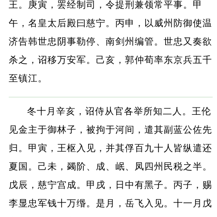
王。庚寅，罢经制司，令提刑兼领常平事。甲
午，名皇太后殿曰慈宁。丙申，以威州防御使温
济告韩世忠阴事勒停、南剑州编管。世忠又奏欲
杀之，诏移万安军。己亥，郭仲荀率东京兵五千
至镇江。
冬十月辛亥，诏侍从官各举所知二人。王伦
见金主于御林子，被拘于河间，遣其副蓝公佐先
归。甲寅，王枢入见，并其俘百九十人皆纵遣还
夏国。己未，蠲阶、成、岷、凤四州民税之半。
戊辰，慈宁宫成。甲戌，日中有黑子。丙子，赐
李显忠军钱十万缗。是月，岳飞入见。十一月戊