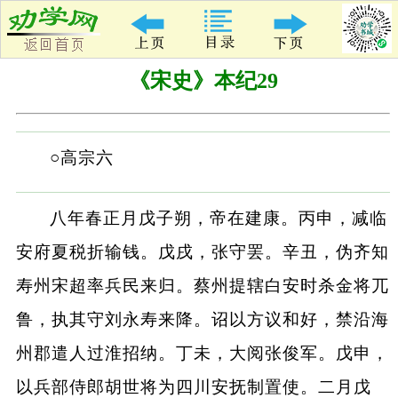
《宋史》本纪29
○高宗六
八年春正月戊子朔，帝在建康。丙申，减临
安府夏税折输钱。戊戌，张守罢。辛丑，伪齐知
寿州宋超率兵民来归。蔡州提辖白安时杀金将兀
鲁，执其守刘永寿来降。诏以方议和好，禁沿海
州郡遣人过淮招纳。丁未，大阅张俊军。戊申，
以兵部侍郎胡世将为四川安抚制置使。二月戊