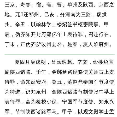
三京、寿春、宿、亳、曹、单州及陕西、京西之
地。兀还祁州。己亥，分河南为三路，废拱
州。辛丑，以翰林学士楼炤签书枢密院事。甲
辰，伪齐知开封府郑亿年上表待罪，召赴行在。
丁未，正伪齐所改州县名。是春，夏人陷府州。
夏四月庚戌朔，吕颐浩薨。辛亥，命楼炤宣
谕陕西诸路。壬午，金鄜延路经略使关师古上表
待罪，命知延安府。癸丑，落赵鼎奉国军节度使
为特进，仍知泉州。金陕西诸路节制使张中孚上
表待罪，命为检校少保、宁国军节度使、知永兴
军、节制陕西诸路军马。甲子，以观文殿学士孟