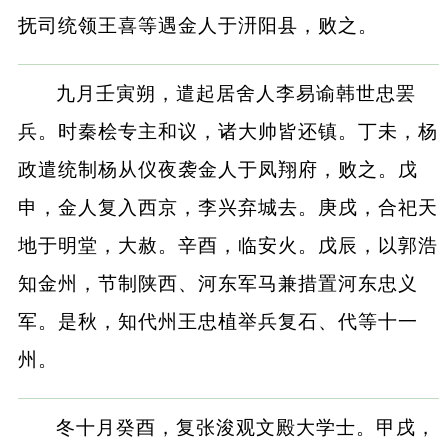
抚司统领王喜等遇金人于汧阳县，败之。
九月壬寅朔，遣起居舍人李易谕韩世忠罢
兵。时秦桧专主和议，诸大帅皆还镇。丁未，杨
政遣统制杨从仪夜袭金人于凤翔府，败之。戊
申，金人复入西京，李兴弃城去。庚戌，合祀天
地于明堂，大赦。辛酉，临安火。戊辰，以郭浩
知金州，节制陕西、河东军马兼措置河东忠义
军。是秋，知代州王忠植举兵复石、代等十一
州。
冬十月癸酉，复张浚观文殿大学士。甲戌，