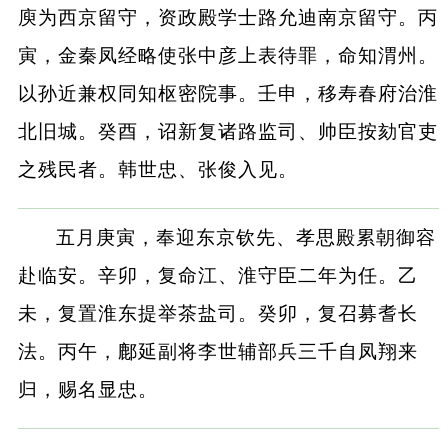
庾为西京留守，资政殿学士路允迪南京留守。丙
寅，金秦凤经略使张中彦上表待罪，命知渭州。
以孙近兼权同知枢密院事。壬申，移寿春府治淮
北旧城。癸酉，诏新复诸路监司、帅臣按劾官吏
之残民者。韩世忠、张俊入见。
五月庚寅，奉迎东京钦先、孝思殿累朝御容
赴临安。辛卯，复命江、淮守臣二年为任。乙
未，复置淮东提举茶盐司。癸卯，复召募耆长
法。丙午，鄜延副将李世辅部兵三千自凤翔来
归，赐名显忠。