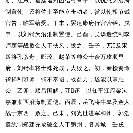
浙、江东、福建诸州团结弓弩手。以仇悆为沿海
制置使。诏将佐士卒能立奇功者，赏以使相节钺
官告，临军给受。丁未，罢建康府行宫营缮。戊
申，以刘锜为沿淮制置使。己酉，吴璘遣统制李
师颜等战败金人于扶风，拔之。壬子，兀及宋
叛将孔彦舟、郦琼、赵荣等帅众十余万攻顺昌
府，刘锜率将士殊死战，大败之。初，秦桧奏命
锜择利班师，锜不奉诏，战益力，遂能以寡胜
众。乙卯，顺昌围解，兀还。以知平江府梁汝
嘉兼浙西沿海制置使。丙辰，岳飞将牛皋及金人
战于京西，败之。己未，刘光世进军和州。郭浩
遣统制郑建充攻破金人于醴州，复其城。壬戌，