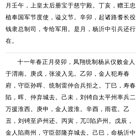
月壬午，上皇太后册宝于慈宁殿。丁亥，赠王忠
植奉国军节度使，谥义节。辛卯，起诸路耆长役
钱隶总制司，专给军用。是月，杨沂中引兵还行
在。
十一年春正月癸卯，凤翔统制杨从仪败金人
于渭南。庚戌，张浚入见。乙卯，金人犯寿春
府，守臣孙晖、统制雷仲合兵拒之。丁巳，寿春
陷，晖、仲弃城去。己未，刘锜自太平州率兵二
万援淮西。庚申，金人渡淮。辛酉，雨雹。乙
丑，刘锜至庐州还。丙寅，兀陷庐州。戊辰，
金人陷商州，守臣邵隆弃城去。己巳，命杨沂中