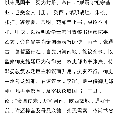
以未见国书，疑为封册。帝曰：“朕嗣守祖宗基
业，岂受金人封册。”癸酉，馆职胡珵、朱松、
张扩、凌景夏、常明、范如圭上书，极论不可
和。甲戌，以端明殿学士韩肖胄签书枢密院事。
乙亥，命肖胄等为金国奉表报谢使。丙子，张通
古、萧哲至行在，言先归河南地，徐议余事。以
监察御史施廷臣为侍御史，权吏部尚书张焘、侍
郎晏敦复以廷臣主和议而升用，执奏不行。御史
中丞勾龙如渊、右谏议大夫李谊、殿中侍御史郑
刚中凡再至都堂，及宰执议取国书。丁丑，
诏：“金国使来，尽割河南、陕西故地，通好于
我，许还梓宫及母兄亲族，余无需索。令尚书省