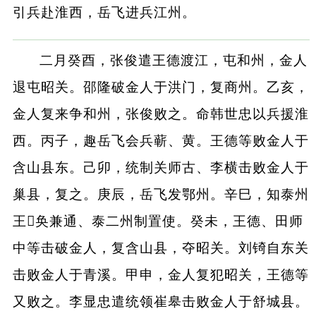
引兵赴淮西，岳飞进兵江州。
二月癸酉，张俊遣王德渡江，屯和州，金人
退屯昭关。邵隆破金人于洪门，复商州。乙亥，
金人复来争和州，张俊败之。命韩世忠以兵援淮
西。丙子，趣岳飞会兵蕲、黄。王德等败金人于
含山县东。己卯，统制关师古、李横击败金人于
巢县，复之。庚辰，岳飞发鄂州。辛巳，知泰州
王奂兼通、泰二州制置使。癸未，王德、田师
中等击破金人，复含山县，夺昭关。刘锜自东关
击败金人于青溪。甲申，金人复犯昭关，王德等
又败之。李显忠遣统领崔皋击败金人于舒城县。