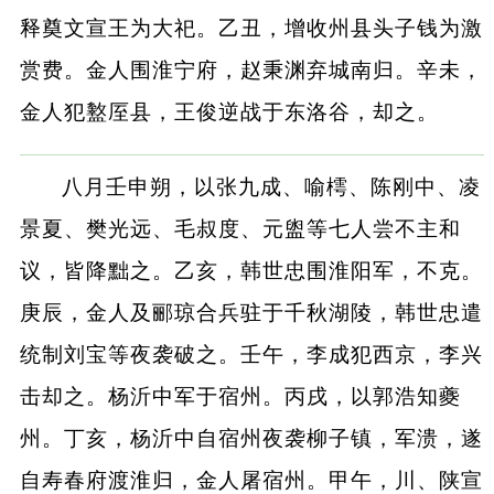
释奠文宣王为大祀。乙丑，增收州县头子钱为激
赏费。金人围淮宁府，赵秉渊弃城南归。辛未，
金人犯盭厔县，王俊逆战于东洛谷，却之。
八月壬申朔，以张九成、喻樗、陈刚中、凌
景夏、樊光远、毛叔度、元盥等七人尝不主和
议，皆降黜之。乙亥，韩世忠围淮阳军，不克。
庚辰，金人及郦琼合兵驻于千秋湖陵，韩世忠遣
统制刘宝等夜袭破之。壬午，李成犯西京，李兴
击却之。杨沂中军于宿州。丙戌，以郭浩知夔
州。丁亥，杨沂中自宿州夜袭柳子镇，军溃，遂
自寿春府渡淮归，金人屠宿州。甲午，川、陕宣