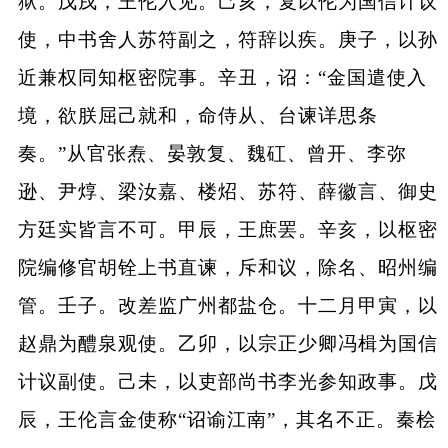
狱。戊戌，王伦入见。己亥，复以伦为国信计议
使，中书舍人苏符副之，符辞以疾。庚子，以孙
近兼权同知枢密院事。辛丑，诏：“金国遣使入
境，欲朕屈己就和，命侍从、台谏详思条
奏。”从官张焘、晏敦复、魏矼、曾开、李弥
逊、尹焞、梁汝嘉、楼炤、苏符、薛徽言、御史
方廷实皆言不可。甲辰，王庶罢。辛亥，以枢密
院编修官胡铨上书直谏，斥和议，除名、昭州编
管。壬子。改差监广州都盐仓。十二月甲寅，以
赵鼎为醴泉观使。乙卯，以宗正少卿冯楫为国信
计议副使。己未，以吏部尚书李光参知政事。戊
辰，王伦言金使称“诏谕江南”，其名不正。秦桧