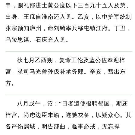
申，赐礼部进士黄公度以下三百九十五人及第、
出身。王庶自淮南还入见。乙亥，以中护军统制
张宗颜知庐州，命刘锜率兵移屯镇江府。丁丑，
乌陵思谋、石庆充入见。
秋七月乙酉朔，复命王伦及蓝公佐奉迎梓
宫。录司马光曾孙伋补承务郎。辛亥，彗出东
方。
八月戊午，诏：“日者遣使报聘邻国，期还
梓宫。尚虑边臣未谕，遂驰戎备，以疑众心。其
各严饬属城，明告部曲，临事必戒，无忘捍