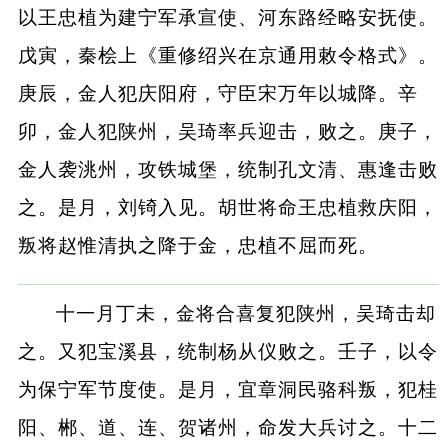
以王忠植为建宁军承宣使、河东路经略安抚使。
戊寅，秦桧上《重修绍兴在京通用敕令格式》。
庚辰，金人犯庆阳府，守臣宋万年以城降。辛
卯，金人犯陕州，吴琦率兵迎击，败之。庚子，
金人袭洮州，攻铁城堡，统制孔文清、惠逢击败
之。是月，刘锜入见。胡世将命王忠植救庆阳，
叛将赵惟清执之降于金，忠植不屈而死。
十一月丁未，金将合喜复犯陕州，吴琦击却
之。又犯宝溪县，统制杨从仪败之。壬子，以令
为保宁军节度使。是月，宜章洞民骆科叛，犯桂
阳、郴、道、连、贺诸州，命发大兵讨之。十二