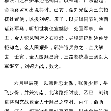
移陕西之右护军还屯蜀口。以福建、广东盗起，
命两路监司出境共讨。己亥，命刘光世为三京招
抚处置使，以援刘锜。庚子，以吴璘同节制陕西
诸路军马，听胡世将便宜黜陟、处置军事。辛
丑，金人犯凤翔府之石壁砦，吴璘遣统制姚仲等
拒却之。金人围耀州，郭浩遣兵救之，金兵解
去。壬寅，金人围顺昌府，三路都统葛王褒以大
军继至，刘锜力战，败之。
六月甲辰朔，以韩世忠太保，张俊少师，岳
飞少保，并兼河南、北诸路招讨使。乙巳，刘锜
遣将阎充战败金人于顺昌之李村。丙午，命两