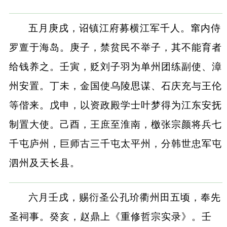
五月庚戌，诏镇江府募横江军千人。窜内侍
罗亶于海岛。庚子，禁贫民不举子，其不能育者
给钱养之。壬寅，贬刘子羽为单州团练副使、漳
州安置。丁未，金国使乌陵思谋、石庆充与王伦
等偕来。戊申，以资政殿学士叶梦得为江东安抚
制置大使。己酉，王庶至淮南，檄张宗颜将兵七
千屯庐州，巨师古三千屯太平州，分韩世忠军屯
泗州及天长县。
六月壬戌，赐衍圣公孔玠衢州田五顷，奉先
圣祠事。癸亥，赵鼎上《重修哲宗实录》。壬