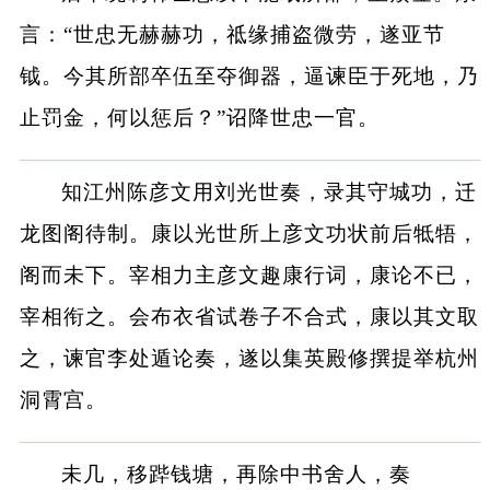
言：“世忠无赫赫功，祗缘捕盗微劳，遂亚节
钺。今其所部卒伍至夺御器，逼谏臣于死地，乃
止罚金，何以惩后？”诏降世忠一官。
知江州陈彦文用刘光世奏，录其守城功，迁
龙图阁待制。康以光世所上彦文功状前后牴牾，
阁而未下。宰相力主彦文趣康行词，康论不已，
宰相衔之。会布衣省试卷子不合式，康以其文取
之，谏官李处遁论奏，遂以集英殿修撰提举杭州
洞霄宫。
未几，移跸钱塘，再除中书舍人，奏