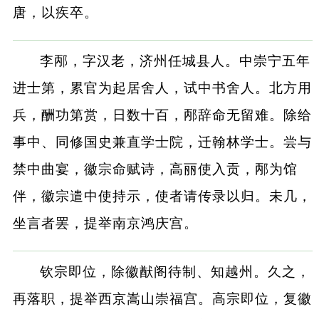
唐，以疾卒。
李邴，字汉老，济州任城县人。中崇宁五年
进士第，累官为起居舍人，试中书舍人。北方用
兵，酬功第赏，日数十百，邴辞命无留难。除给
事中、同修国史兼直学士院，迁翰林学士。尝与
禁中曲宴，徽宗命赋诗，高丽使入贡，邴为馆
伴，徽宗遣中使持示，使者请传录以归。未几，
坐言者罢，提举南京鸿庆宫。
钦宗即位，除徽猷阁待制、知越州。久之，
再落职，提举西京嵩山崇福宫。高宗即位，复徽