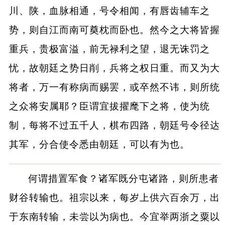
川、陕，血脉相通，号令相闻，有唇齿辅车之
势，则自江而南可奠枕而卧也。然今之大将皆握
重兵，贵极富溢，前无禄利之望，退无诛罚之
忧，故朝廷之势日削，兵将之权日重。而又为大
将者，万一有称病而赐罢，或卒然不讳，则所统
之众将安属耶？臣谓宜拔擢麾下之将，使为统
制，每将不过五千人，棋布四路，朝廷号令径达
其军，分合使令悉由朝廷，可以有为也。
何谓措置军食？诸军既分屯诸路，则所患者
财谷转输也。祖宗以来，每岁上供六百余万，出
于东南转输，未尝以为病也。今宜举两浙之粟以