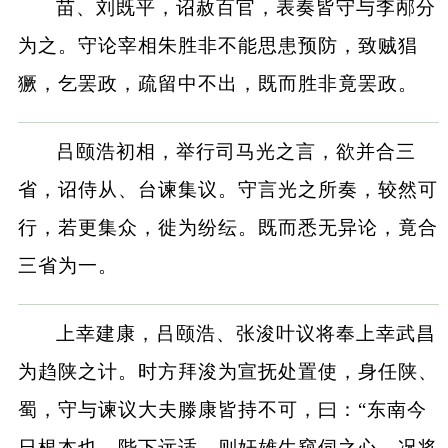
苗、刘既平，诏赦百官，表奏皆守与李邴分
为之。守论宰相朱胜非不能思患预防，致贼猖
獗，乞罢政，疏留中不出，既而胜非竟罢政。
吕颐浩初相，举行司马光之言，欲并合三
省，诏侍从、台谏集议。守言光之所奏，较然可
行，若更集众，徙为纷纭。既而悉无异论，竟合
三省为一。
上幸建康，吕颐浩、张浚叶议将奉上幸武昌
为趋陕之计。时方拜浚为宣抚处置使，身任陕、
蜀，守与谏议大夫滕康皆持不可，曰：“东南今
日根本也，陛下远适，则奸雄生窥伺之心。况将