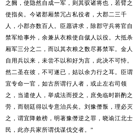
之阙，使隐然自成一军，则其驭诸将也，若臂之
使指矣。今诸郡厢禁冗占私役者，大郡二三千
人，小郡亦数百人。臣愿讲求，除郡守兵将官自
禁军给事外，余兼从衣粮使自僦人以役。大抵杀
厢军三分之二，而以其衣粮之数尽募禁军。金人
自用兵以来，未尝不以和好为言，此决不可恃。
然二圣在彼，不可遂已，姑以余力行之耳。臣谓
宜专命一官，如古所谓行人者，或止左右司领
之，当遣使人，举成法而授之，庶免临时斟酌之
劳，而朝廷得以专意治兵矣。刘豫僭叛，理必灭
之，谓宜降敕榜，明著豫僭逆之罪，晓谕江北士
民，此亦兵家所谓伐谋伐交者。”