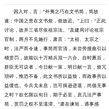
因入对，言：“外夷之巧在文书简，简故
速；中国之患在文书烦，烦故迟。”上曰：“正此
讨论，故并三省尽依祖宗法。”及建局讨论祖宗
官制，两月不见施行，肃言：“太祖、太宗之
时，法严而令速，事简而官清，未尝旁搜曲引以
稽赏罚，故能以十万精兵混一六合。自时厥后，
群臣无可议者，今日献一策，明日献一言，烦冗
琐碎，惟恐不备，此文书所以益烦，而政事所以
益缓也。今兵戈未息，岂可揖逊进退，尚循无事
之时？欲乞限以旬日，期于必至，庶几法严事
简，赏罚之权不至濡滞。”肃在谏垣，遇事感