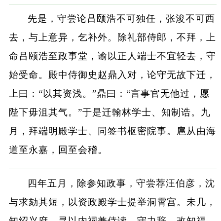
先是，守尝论吕颐浩不可独任，张浚不可西
去，与上意异，乞补外。除礼部侍郎，不拜，上
命吕颐浩至政事堂，谕以正人端士不宜轻去，守
始受命。殿中侍御史赵鼎入对，论守无故下迁，
上曰：“以其资浅。”鼎曰：“言事官无他过，愿
陛下毋沮其气。”于是迁翰林学士、知制诰。九
月，拜端明殿学士、同签书枢密院事。扈从由海
道至永嘉，回至会稽。
四年五月，除参知政事，守尝荐汪伯彦，沈
与求劾其短，以资政殿学士提举洞霄宫。未几，
知绍兴府。寻以内祠兼侍读，守力辞，改知福