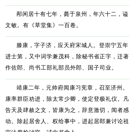
邴闲居十有七年，薨于泉州，年六十二，谥
文敏。有《草堂集》一百卷。
滕康，字子济，应天府宋城人。登崇宁五年
进士第，又中词学兼茂科，除秘书省正字，迁著
作佐郎、尚书工部礼部员外郎、国子司业。
靖康二年，元帅府闻康习宪章，召至济州。
康率群臣劝进，除太常少卿，使定登极礼仪。凡
告天及肆赦之文，皆康为之，辞意激切，闻者感
动。除起居舍人、权给事中，进起居郎兼讨论祖