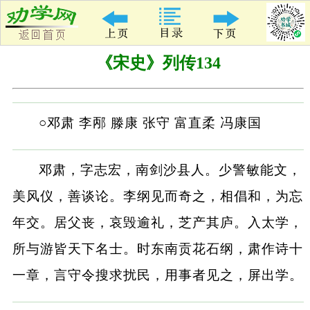
《宋史》列传134
○邓肃 李邴 滕康 张守 富直柔 冯康国
邓肃，字志宏，南剑沙县人。少警敏能文，
美风仪，善谈论。李纲见而奇之，相倡和，为忘
年交。居父丧，哀毁逾礼，芝产其庐。入太学，
所与游皆天下名士。时东南贡花石纲，肃作诗十
一章，言守令搜求扰民，用事者见之，屏出学。