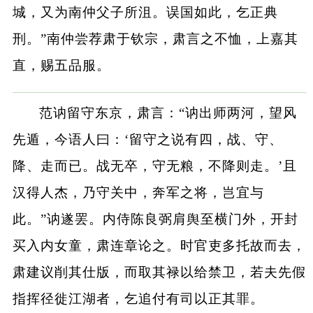
城，又为南仲父子所沮。误国如此，乞正典
刑。”南仲尝荐肃于钦宗，肃言之不恤，上嘉其
直，赐五品服。
范讷留守东京，肃言：“讷出师两河，望风
先遁，今语人曰：‘留守之说有四，战、守、
降、走而已。战无卒，守无粮，不降则走。’且
汉得人杰，乃守关中，奔军之将，岂宜与
此。”讷遂罢。内侍陈良弼肩舆至横门外，开封
买入内女童，肃连章论之。时官吏多托故而去，
肃建议削其仕版，而取其禄以给禁卫，若夫先假
指挥径徙江湖者，乞追付有司以正其罪。