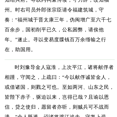
州。时右司员外郎张宗臣请令福建筑城，守
奏：“福州城于晋太康三年，伪闽增广至六千七
百余步，国初削平已久，公私困弊，请俟他
年。”遂止。寻以变易度牒钱百万余缗输之行
在，助国用。
时刘豫导金人寇淮，上次平江，诸将献俘者
相踵，守闻之，上疏曰：“今以献俘诚皆金人，
或借诸国，则戮之可也。至如两河、山东之民，
皆陛下赤子，驱迫以来，岂得已哉？且谕以恩
信，贷之使归，愿留者亦听，则贼兵可不战而
溃。”金人既遁，诏诸将渡江追击，守复上疏，