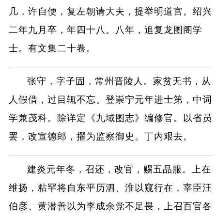
几，许自便，复左朝请大夫，提举明道宫。绍兴
二年九月卒，年四十八。八年，追复龙图阁学
士。有文集二十卷。
张守，字子固，常州晋陵人。家贫无书，从
人假借，过目辄不忘。登崇宁元年进士第，中词
学兼茂科。除详定《九域图志》编修官。以省员
罢，改宣德郎，擢为监察御史。丁内艰去。
建炎元年冬，召还，改官，赐五品服。上在
维扬，粘罕将自东平历泗、淮以窥行在，宰臣汪
伯彦、黄潜善以为李成余党不足畏，上召百官各