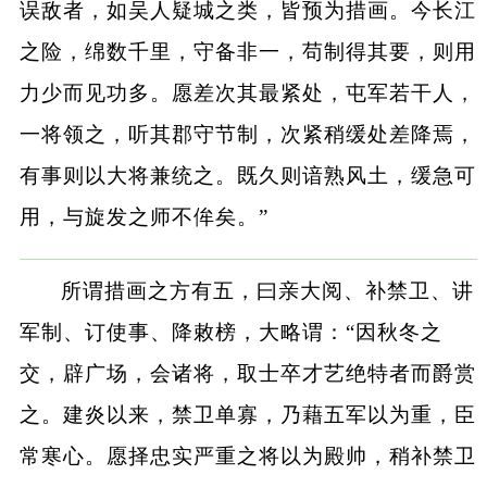
误敌者，如吴人疑城之类，皆预为措画。今长江
之险，绵数千里，守备非一，苟制得其要，则用
力少而见功多。愿差次其最紧处，屯军若干人，
一将领之，听其郡守节制，次紧稍缓处差降焉，
有事则以大将兼统之。既久则谙熟风土，缓急可
用，与旋发之师不侔矣。”
所谓措画之方有五，曰亲大阅、补禁卫、讲
军制、订使事、降敕榜，大略谓：“因秋冬之
交，辟广场，会诸将，取士卒才艺绝特者而爵赏
之。建炎以来，禁卫单寡，乃藉五军以为重，臣
常寒心。愿择忠实严重之将以为殿帅，稍补禁卫