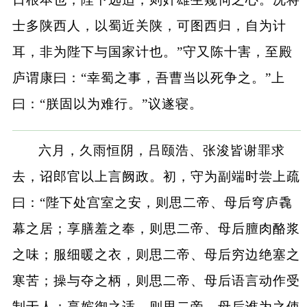
士多陕西人，以蜀近关陕，可图西归，自为计
耳，非为陛下与国家计也。”守又陈十害，至殿
庐谓康曰：“幸蜀之事，吾曹当以死争之。”上
曰：“朕固以为难行。”议遂寝。
六月，久雨恒阴，吕颐浩、张浚皆谢罪求
去，诏郎官以上言阙政。初，守为副端时尝上疏
曰：“陛下处宫室之安，则思二帝、母后穹庐毳
幕之居；享膳羞之奉，则思二帝、母后膻肉酪浆
之味；服细暖之衣，则思二帝、母后穷边绝塞之
寒苦；操与夺之柄，则思二帝、母后语言动作受
制于人；享嫔御之适，则思二帝、母后谁为之使