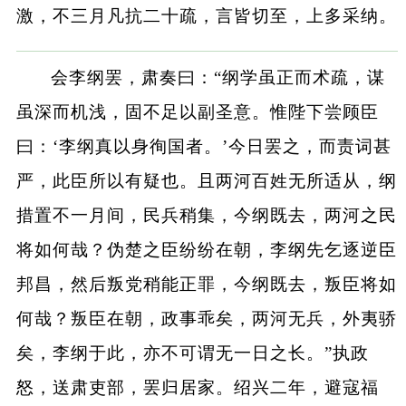
激，不三月凡抗二十疏，言皆切至，上多采纳。
会李纲罢，肃奏曰：“纲学虽正而术疏，谋
虽深而机浅，固不足以副圣意。惟陛下尝顾臣
曰：‘李纲真以身徇国者。’今日罢之，而责词甚
严，此臣所以有疑也。且两河百姓无所适从，纲
措置不一月间，民兵稍集，今纲既去，两河之民
将如何哉？伪楚之臣纷纷在朝，李纲先乞逐逆臣
邦昌，然后叛党稍能正罪，今纲既去，叛臣将如
何哉？叛臣在朝，政事乖矣，两河无兵，外夷骄
矣，李纲于此，亦不可谓无一日之长。”执政
怒，送肃吏部，罢归居家。绍兴二年，避寇福