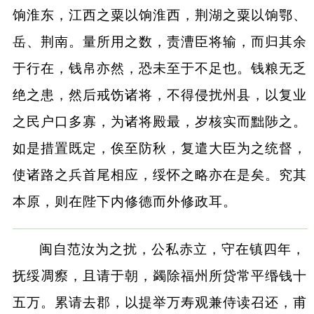
饷淮东，江西之粟以饷淮西，荆湖之粟以饷鄂、
岳、荆南。量所用之数，责漕臣将输，而归其余
于行在，钱帛亦然，恐未至于不足也。钱粮无乏
绝之患，然后戒饬诸将，不得侵扰州县，以复业
之民户口多寡，为诸将殿最，岁核实而黜陟之。
如是措置既定，俟至防秋，复遣大臣为之统督，
使诸路之兵首尾相应，绥怀之略亦在是矣。究其
本原，则在陛下内修德而外修政耳。
闽自范汝为之扰，公私赤立，守在镇四年，
抚绥凋瘵，且请于朝，蠲除福州所贷常平缗钱十
五万。累请去郡，以提举万寿观兼侍读召还，甫