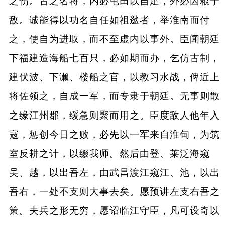
之伤。古之名将，内必屯田以自足，外必因粮于
敌。诚能得以功名自任如祖逖者，举淮南而付
之，使自为进取，而不至虚内以事外。臣闻朝廷
下福建造海船七百只，必如期而办，乞仿古制，
建伏波、下濑、楼船之官，以教习水战，俾近上
将佐领之，自成一军，而专隶于朝廷。无事则散
之缘江州郡，缓急则聚而用之。臣度敌人他年入
寇，惩创今日之败，必先以一军来自淮甸，为筑
室反耕之计，以缀我师。然后由登、莱泛海窥
吴、越，以出吾左，由武昌渡江窥江、池，以出
吾右，一处不支则大事去矣。愿预讲左支右吾之
策。夫兵之形无穷，愿诏临江守臣，凡可设奇以