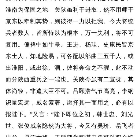
淮南为保固之地。关陕虽利于进取，然不用师于
京东以牵制其势，则彼得一力以拒我。今大将统
兵者数人，皆所恃以为根本，万一失利，将不可
复用。偏裨中如牛皋、王进、杨珪、史康民皆京
东土人，知地险易，可各配以部曲三五千人，或
出淮阳，或出徐、泗，彼将奔命之不暇，此不动
而分陕西重兵之一端也。关陕今虽有二宣抚，其
体尚轻，非遣大臣不可。吕颐浩气节高亮，李纲
识量宏远，威名素著，愿择其一而用之，必有以
报陛下。”又言：“陛下即位之初，韩世忠、刘光
世、张俊威名隐然为大将，今又有吴玠、岳飞者