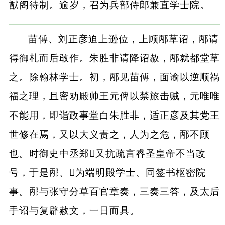
猷阁待制。逾岁，召为兵部侍郎兼直学士院。
苗傅、刘正彦迫上逊位，上顾邴草诏，邴请
得御札而后敢作。朱胜非请降诏赦，邴就都堂草
之。除翰林学士。初，邴见苗傅，面谕以逆顺祸
福之理，且密劝殿帅王元俾以禁旅击贼，元唯唯
不能用，即诣政事堂白朱胜非，适正彦及其党王
世修在焉，又以大义责之，人为之危，邴不顾
也。时御史中丞郑又抗疏言睿圣皇帝不当改
号，于是邴、为端明殿学士、同签书枢密院
事。邴与张守分草百官章奏，三奏三答，及太后
手诏与复辟赦文，一日而具。