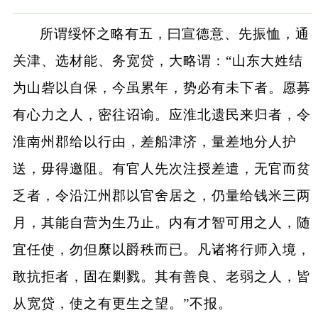
所谓绥怀之略有五，曰宣德意、先振恤，通
关津、选材能、务宽贷，大略谓：“山东大姓结
为山砦以自保，今虽累年，势必有未下者。愿募
有心力之人，密往诏谕。应淮北遗民来归者，令
淮南州郡给以行由，差船津济，量差地分人护
送，毋得邀阻。有官人先次注授差遣，无官而贫
乏者，令沿江州郡以官舍居之，仍量给钱米三两
月，其能自营为生乃止。内有才智可用之人，随
宜任使，勿但縻以爵秩而已。凡诸将行师入境，
敢抗拒者，固在剿戮。其有善良、老弱之人，皆
从宽贷，使之有更生之望。”不报。