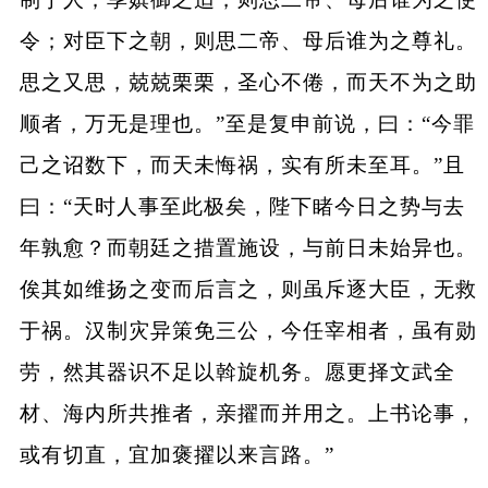
令；对臣下之朝，则思二帝、母后谁为之尊礼。
思之又思，兢兢栗栗，圣心不倦，而天不为之助
顺者，万无是理也。”至是复申前说，曰：“今罪
己之诏数下，而天未悔祸，实有所未至耳。”且
曰：“天时人事至此极矣，陛下睹今日之势与去
年孰愈？而朝廷之措置施设，与前日未始异也。
俟其如维扬之变而后言之，则虽斥逐大臣，无救
于祸。汉制灾异策免三公，今任宰相者，虽有勋
劳，然其器识不足以斡旋机务。愿更择文武全
材、海内所共推者，亲擢而并用之。上书论事，
或有切直，宜加褒擢以来言路。”