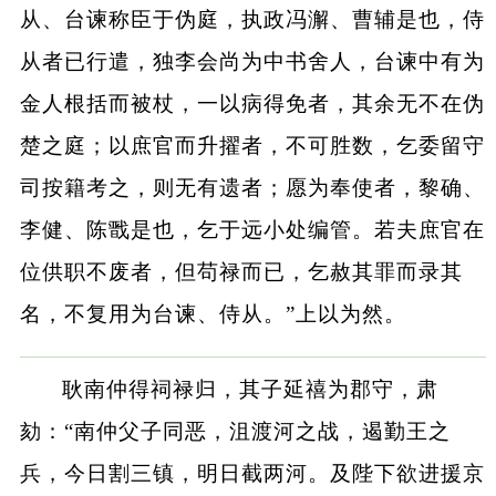
从、台谏称臣于伪庭，执政冯澥、曹辅是也，侍
从者已行遣，独李会尚为中书舍人，台谏中有为
金人根括而被杖，一以病得免者，其余无不在伪
楚之庭；以庶官而升擢者，不可胜数，乞委留守
司按籍考之，则无有遗者；愿为奉使者，黎确、
李健、陈戬是也，乞于远小处编管。若夫庶官在
位供职不废者，但苟禄而已，乞赦其罪而录其
名，不复用为台谏、侍从。”上以为然。
耿南仲得祠禄归，其子延禧为郡守，肃
劾：“南仲父子同恶，沮渡河之战，遏勤王之
兵，今日割三镇，明日截两河。及陛下欲进援京