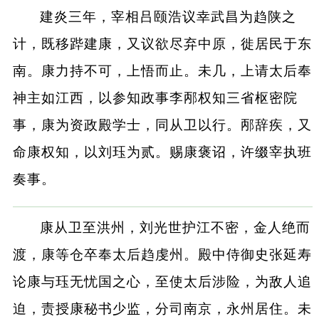
建炎三年，宰相吕颐浩议幸武昌为趋陕之
计，既移跸建康，又议欲尽弃中原，徙居民于东
南。康力持不可，上悟而止。未几，上请太后奉
神主如江西，以参知政事李邴权知三省枢密院
事，康为资政殿学士，同从卫以行。邴辞疾，又
命康权知，以刘珏为贰。赐康褒诏，许缀宰执班
奏事。
康从卫至洪州，刘光世护江不密，金人绝而
渡，康等仓卒奉太后趋虔州。殿中侍御史张延寿
论康与珏无忧国之心，至使太后涉险，为敌人追
迫，责授康秘书少监，分司南京，永州居住。未