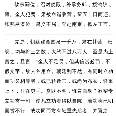
钦宗嗣位，召对便殿，补承务郎，授鸿胪寺
簿。金人犯阙，肃被命诣敌营，留五十日而还。
张邦昌僭位，肃义不屈，奔赴南京，擢左正言。
先是，朝廷赐金国帛一千万，肃在其营，密
觇，均与将士之数，大约不过八万人，至是为上
言之，且言：“金人不足畏，但其信赏必罚，不
假文字，故人各用命。朝廷则不然，有同时立功
而功又相等者，或已转数官，或尚为布衣，轻重
上下，只在吏手。赏既不明，谁肯自劝？欲望专
立功赏一司，使凡立功者得以自陈。若功状已明
而赏不行，或功同而赏有轻重先后者，并置之