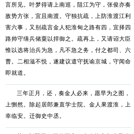
言所见。叶梦得请上南巡，阻江为守，张俊亦奏
敌势方张，宜且南渡。守独抗疏，上防淮渡江利
害六事，又别疏言金人犯淮甸之路有四，宜择四
路帅守缮兵储粟以捍御之。疏再上，又请诏大臣
惟以选将治兵为急，凡不急之务，付之都司、六
曹。二相滋不悦，遂建议遣守抚谕京城，守闻命
即就道。
三年正月，还，奏金人必来，愿早为之图，
上恻然。除起居郎兼直学士院。金人果渡淮，上
幸临安。迁御史中丞。