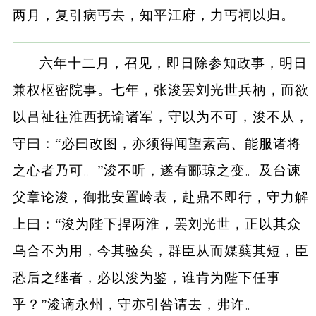
两月，复引病丐去，知平江府，力丐祠以归。
六年十二月，召见，即日除参知政事，明日
兼权枢密院事。七年，张浚罢刘光世兵柄，而欲
以吕祉往淮西抚谕诸军，守以为不可，浚不从，
守曰：“必曰改图，亦须得闻望素高、能服诸将
之心者乃可。”浚不听，遂有郦琼之变。及台谏
父章论浚，御批安置岭表，赴鼎不即行，守力解
上曰：“浚为陛下捍两淮，罢刘光世，正以其众
乌合不为用，今其验矣，群臣从而媒蘖其短，臣
恐后之继者，必以浚为鉴，谁肯为陛下任事
乎？”浚谪永州，守亦引咎请去，弗许。