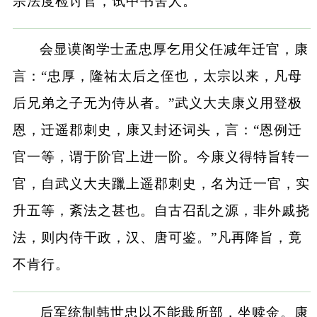
宗法度检讨官，试中书舍人。
会显谟阁学士孟忠厚乞用父任减年迁官，康
言：“忠厚，隆祐太后之侄也，太宗以来，凡母
后兄弟之子无为侍从者。”武义大夫康义用登极
恩，迁遥郡刺史，康又封还词头，言：“恩例迁
官一等，谓于阶官上进一阶。今康义得特旨转一
官，自武义大夫躐上遥郡刺史，名为迁一官，实
升五等，紊法之甚也。自古召乱之源，非外戚挠
法，则内侍干政，汉、唐可鉴。”凡再降旨，竟
不肯行。
后军统制韩世忠以不能戢所部，坐赎金。康