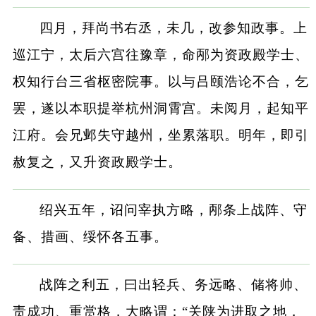
四月，拜尚书右丞，未几，改参知政事。上
巡江宁，太后六宫往豫章，命邴为资政殿学士、
权知行台三省枢密院事。以与吕颐浩论不合，乞
罢，遂以本职提举杭州洞霄宫。未阅月，起知平
江府。会兄邺失守越州，坐累落职。明年，即引
赦复之，又升资政殿学士。
绍兴五年，诏问宰执方略，邴条上战阵、守
备、措画、绥怀各五事。
战阵之利五，曰出轻兵、务远略、储将帅、
责成功、重赏格，大略谓：“关陕为进取之地，