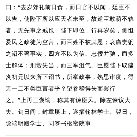
曰：“去岁郊礼前日食，而日官不以闻，廷臣不
以告，使陛下所以应天者未至，故逆臣敢萌不轨
者，无先事之戒也。陛下即位，行再岁矣，侧怛
爱民之政徒为空言，而百姓不被其恩；哀痛责躬
之诏不著事实，四方不以为信。忠佞并驰，而多
士解体；刑赏失当，而三军沮气。臣愿陛下取建
炎初元以来所下诏书，所举政事，熟思审度，得
无一二不类臣言者乎？望参稽得失而罢行
之。”上再三褒谕，称其有谏臣风。除左谏议大
夫。旬日间，封章屡上，遂擢翰林学士。翌日，
除端明殿学士、同签书枢密院事。