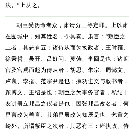
法。”上从之。
朝臣受伪命者众，肃请分三等定罪。上以肃
在围城中，知其姓名，令具奏。肃言：“叛臣之
上者，其恶有五：诸侍从而为执政者，王时雍、
徐秉哲、吴开、吕好问、莫俦、李回是也；诸庶
官及宫观而起为侍从者，胡思、朱宗、周懿文、
卢襄、李擢、范宗尹是也；撰劝进文与赦书者，
颜博文、王绍是也；朝臣之为事务官者，私结十
友讲册立邦昌之仪者是也；因张邦昌改名者，何
昌言改为善言、其弟昌辰改为知辰是也。乞置之
岭外。所谓叛臣之次者，其恶有三：诸执政、侍