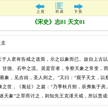
《宋史》志01 天文01
土圭
天于人君有告戒之道焉，示之以象而已。故自上古以
、甘德、石申之流。居是官者，专察天象之常变，
垂象，见吉凶，圣人则之。”又曰：“观乎天文，以
康之世，《胤征》之篇：“乃季秋月朔，辰弗集于房
昏迷天象”之罪而讨之，则知先王克谨天戒，所以责