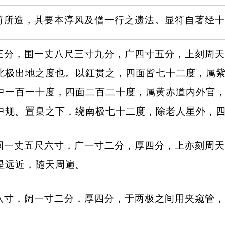
符所造，其要本淳风及僧一行之遗法。显符自著经十
三分，围一丈八尺三寸九分，广四寸五分，上刻周天
北极出地之度也。以釭贯之，四面皆七十二度，属
中一百一十度，四面二百二十度，属黄赤道内外官
中规。置臬之下，绕南极七十二度，除老人星外，
围一丈五尺六寸，广一寸二分，厚四分，上亦刻周天
星远近，随天周遍。
八寸，阔一寸二分，厚四分，于两极之间用夹窥管，