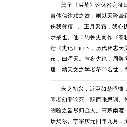
箕子《洪范》论休咎之征曰
言体信达顺之效，则以天降膏
伤我稼穑”，“正月繁霜，我心
示戒也。他日约鲁史而作《春
迁《史记》而下，历代皆志天
夜，曰浑天。宣夜先绝，周髀
唐，精天文之学者荦荦名世，
宋之初兴，近臣如楚昭辅
闻者幻罪论死。既而张思训、
测验之器尽归金人。高宗南渡
废焉尔。宁宗庆元四年九月，