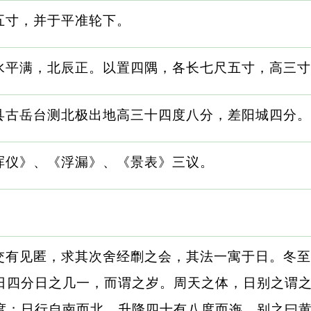
五寸，并于平准轮下。
水平满，北辰正。以置四隅，各长七尺五寸，高三寸
县古岳台测北极出地高三十四度八分，差阳城四分。
浑仪》、《浮漏》、《景表》三议。
交有见匿，求其次舍经劘之会，其法一寓于日。冬至
日四分日之几一，而谓之岁。周天之体，日别之谓
度；日行自南而北，升降四十有八度而迤，别之曰