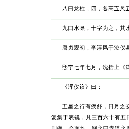
八曰龙柱，四，各高五尺
九曰水臬，十字为之，其
唐贞观初，李淳风于浚仪
熙宁七年七月，沈括上《
《浑仪议》曰：
五星之行有疾舒，日月之
复集于表锐，凡三百六十有五
则疾，会而均，别之曰赤道之