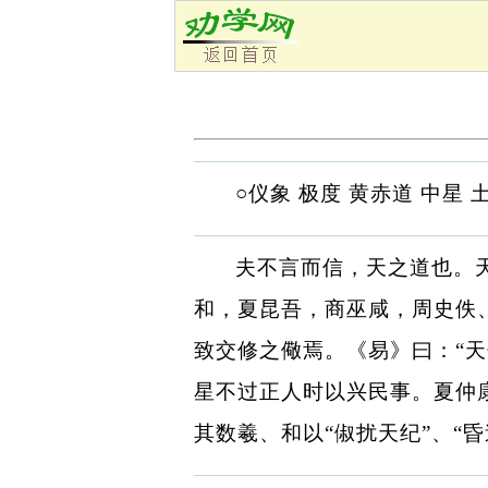
○仪象 极度 黄赤道 中星 
夫不言而信，天之道也。
和，夏昆吾，商巫咸，周史佚
致交修之儆焉。《易》曰：“天
星不过正人时以兴民事。夏仲
其数羲、和以“俶扰天纪”、“