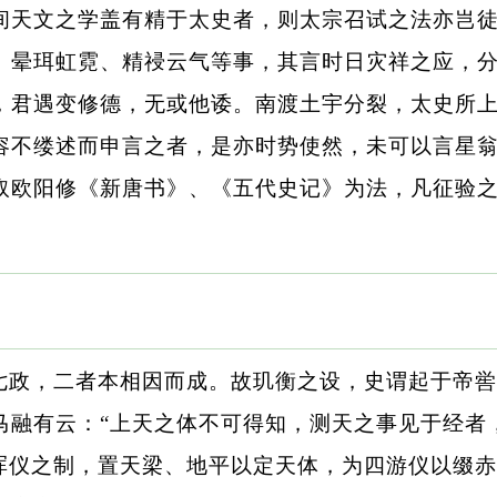
间天文之学盖有精于太史者，则太宗召试之法亦岂
、晕珥虹霓、精祲云气等事，其言时日灾祥之应，
，君遇变修德，无或他诿。南渡土宇分裂，太史所
容不缕述而申言之者，是亦时势使然，未可以言星
取欧阳修《新唐书》、《五代史记》为法，凡征验
七政，二者本相因而成。故玑衡之设，史谓起于帝喾
马融有云：“上天之体不可得知，测天之事见于经者
“浑仪之制，置天梁、地平以定天体，为四游仪以缀