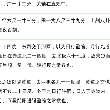
寸，广一寸二分，关轴在直规中。
，径六尺一寸三分，围一丈八尺三寸九分，上刻八卦
昼夜百刻。
二十四度，东西交于卯酉，以为日行盈缩、月行九道
至日在赤道北二十四度，去北极六十七度，故景短
五星顺、留、伏、逆行度之常数也。
天之纮以隔黄道，去两极各九十一度强。黄道之交也
远不过二十四度。冬至之日行斗宿，日入于赤道内
月、五星阴阳进退盈缩之常数也。