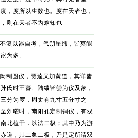
絜度，度所以生数也。度在天者也，
豫，则在天者不为难知也。
不复以器自考，气朔星纬，皆莫能
诸家为多。
闳制圆仪，贾逵又加黄道，其详皆
吴孙氏时王蕃、陆绩皆尝为仪及象，
以三分为度，周丈有九寸五分寸之
。至刘曜时，南阳孔定制铜仪，有双
；南北植干，以法二极；其中乃为游
象赤道，其二象二极，乃是定所谓双