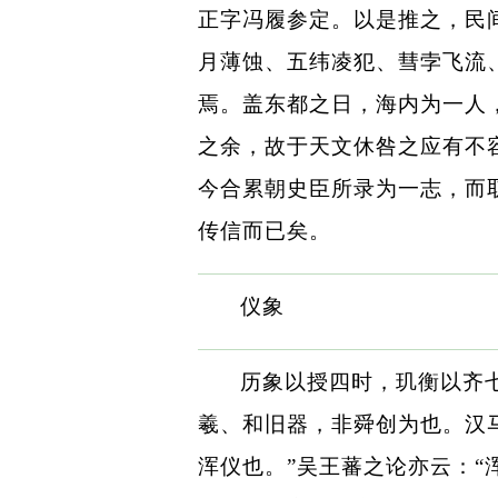
正字冯履参定。以是推之，民
月薄蚀、五纬凌犯、彗孛飞流
焉。盖东都之日，海内为一人
之余，故于天文休咎之应有不
今合累朝史臣所录为一志，而
传信而已矣。
仪象
历象以授四时，玑衡以齐
羲、和旧器，非舜创为也。汉
浑仪也。”吴王蕃之论亦云：