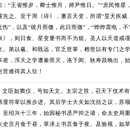
：“王省惟岁，卿士惟月，师尹惟日。”“庶民惟星
露先之。至于周《诗》，屡言天变，所谓“旻天疾威，
忧伤”，以及“彼月而微，此日而微”，“烨烨震电，
秋》，则日食、星变屡书而不为烦。圣人以天道戒
文。第以羲、和既远，官乏世掌，赖世以有专门之
多差，浑天之学遭秦而灭，洛下闳、耿寿昌晚出，
岂世难得其人欤！
，文臣如窦仪，号知天文。太宗之世，召天下伎术有
韩显符辈以推步进。其后学士大夫如沈括之议，苏
，至绍兴十三年，始因秘书丞严抑之请，命太史局
太史言月食于昼，草泽上书言食于夜。及验视，如