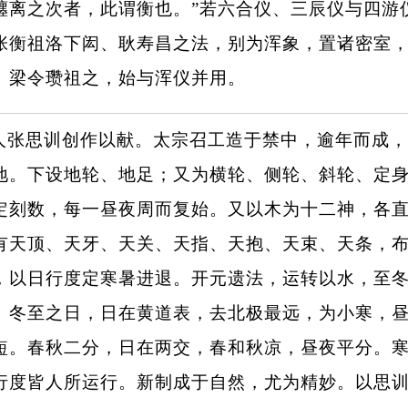
躔离之次者，此谓衡也。”若六合仪、三辰仪与四游
张衡祖洛下闳、耿寿昌之法，别为浑象，置诸密室
、梁令瓒祖之，始与浑仪并用。
人张思训创作以献。太宗召工造于禁中，逾年而成，
地。下设地轮、地足；又为横轮、侧轮、斜轮、定
定刻数，每一昼夜周而复始。又以木为十二神，各
有天顶、天牙、天关、天指、天抱、天束、天条，
，以日行度定寒暑进退。开元遗法，运转以水，至
。冬至之日，日在黄道表，去北极最远，为小寒，
短。春秋二分，日在两交，春和秋凉，昼夜平分。
行度皆人所运行。新制成于自然，尤为精妙。以思