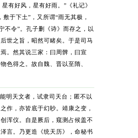
，星有好风，星有好雨。”《礼记》
敷于下土”，又所谓“雨无其极，
不宁不令”。孔子删《诗》而存之，以
谨后世之旨，昭然可睹矣。于是司马
学焉。然其说三家：曰周髀，曰宣
始物色得之。故自魏、晋以至隋、
能明天文者，试隶司天台；匿不以
颂之作，亦皆底于幻眇。靖康之变，
重创浑仪。自是厥后，窥测占候盖不
草泽言。乃更造《统天历》，命秘书