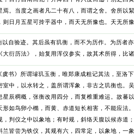
星焉。当度之画者凡二十有八，而谓之舍。舍所以
，则日月五星可抟乎器中，而天无所豫也。天无所
衡以自验迹。其后虽有玑衡，而不为历作。为历者亦
《大衍历法》，始复用浑仪参实，故其术所得，比
《虞书》所谓璿玑玉衡，唯郑康成粗记其法，至洛下
密室中，以水转之，盖所谓浑象，非古之玑衡也。
患星辰稠穊，张衡改用四分，而复椎重难运。故蕃
天形如鸟卵小橢，而黄、赤道短长相害，不能应法
规，判仪之中以象地；有时规，斜络天腹以候赤道
斛兰皆尝为铁仪，其规有六，四常定，以象地，一