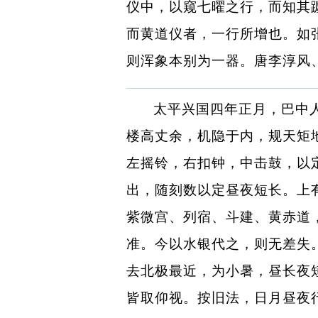
仪中，以窥七曜之行，而知其
而黄道仪者，一行所增也。如
则浑象本别为一器。唐李淳风
太平兴国四年正月，巴中
楼高丈余，机隐于内，规天矩
左摇铃，右扣钟，中击鼓，以
出，随刻数以定昼夜短长。上
紫微宫、列宿、斗建、黄赤道
准。今以水银代之，则无差失
去北极最近，为小暑，昼长夜
皆取仰视。按旧法，日月昼夜