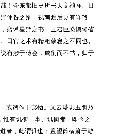
徒哉！今东都旧史所书天文祯祥、日
分野休咎之别，视南渡后史有详略
上，必谨星野之书。且君臣恐惧修省
翁、日官之术有精粗敬怠之不同也。
之说有涉于傅会，咸削而不书，归于
，或谓作于宓牺。又云璿玑玉衡乃
，惟有玑衡一事。玑衡者，即今之
赤道者，此谓玑也；置望筒横箫于游