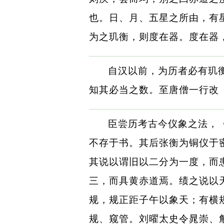
也。日、月、五星之所由，有
为之玑衡，则度在器。度在器
自汉以前，为历者必有玑
知其必当之数。至唐僧一行改
臣尝历考古今仪象之法，
不存于书。其后张衡为铜仪于
其说以谓旧以二分为一度，而
三，而具黄赤道焉。绩之说以
规，规正距子午以象天；有横
规、窥管。刘曜太史令晁崇、