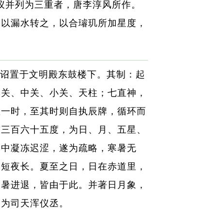
仪并列为三重者，唐李淳风所作。
，以漏水转之，以合璿玑所加星度，
诏置于文明殿东鼓楼下。其制：起
身关、中关、小关、天柱；七直神，
直一时，至其时则自执辰牌，循环而
布三百六十五度，为日、月、五星、
冬中凝冻迟涩，遂为疏略，寒暑无
昼短夜长。夏至之日，日在赤道里，
寒暑进退，皆由于此。并著日月象，
训为司天浑仪丞。