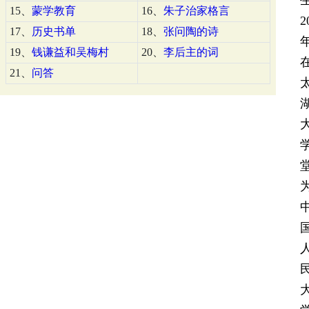
15、
蒙学教育
16、
朱子治家格言
2
17、
历史书单
18、
张问陶的诗
19、
钱谦益和吴梅村
20、
李后主的词
21、
问答