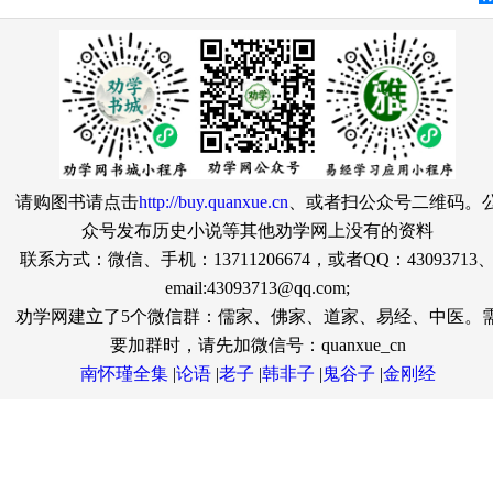
请购图书请点击
http://buy.quanxue.cn
、或者扫公众号二维码。
众号发布历史小说等其他劝学网上没有的资料
联系方式：微信、手机：13711206674，或者QQ：43093713
email:43093713@qq.com;
劝学网建立了5个微信群：儒家、佛家、道家、易经、中医。
要加群时，请先加微信号：quanxue_cn
南怀瑾全集
|
论语
|
老子
|
韩非子
|
鬼谷子
|
金刚经