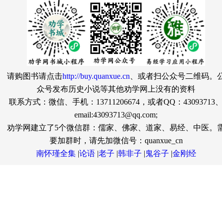
请购图书请点击
http://buy.quanxue.cn
、或者扫公众号二维码。
众号发布历史小说等其他劝学网上没有的资料
联系方式：微信、手机：13711206674，或者QQ：43093713
email:43093713@qq.com;
劝学网建立了5个微信群：儒家、佛家、道家、易经、中医。
要加群时，请先加微信号：quanxue_cn
南怀瑾全集
|
论语
|
老子
|
韩非子
|
鬼谷子
|
金刚经