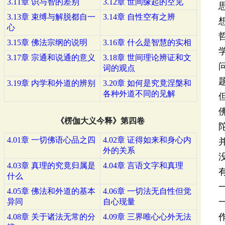
3.11章 识与智的差别
3.12章 世间缘起的空见
3.13章 束缚与解脱都自一
3.14章 自性空有之辨
心
3.15章 佛法宗纲的说明
3.16章 什么是智慧的实相
3.17章 宗通和说通的意义
3.18章 世间理论辨证和文
词的观点
3.19章 内学和外道的辨别
3.20章 如何是究竟涅槃和
各种外道不同的见解
《楞伽大义今释》第四卷
4.01章 一切佛语心品之四
4.02章 证得如来和身心内
外的关系
4.03章 真理的究竟归属是
4.04章 言语文字和真理
什么
4.05章 佛法和外道的基本
4.06章 一切法无自性但觉
异同
自心现量
4.08章 关于诸法无常的分
4.09章 三界唯心心外无法