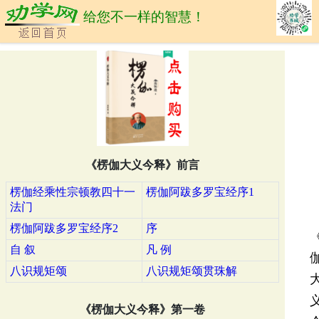
给您不一样的智慧！
《楞伽大义今释》前言
楞伽经乘性宗顿教四十一
楞伽阿跋多罗宝经序1
法门
楞伽阿跋多罗宝经序2
序
自 叙
凡 例
八识规矩颂
八识规矩颂贯珠解
《楞伽大义今释》第一卷